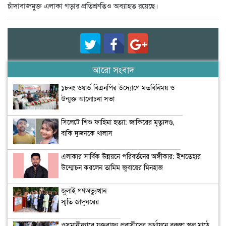
চাঁদাবাজমুক্ত এলাকা গড়ার প্রতিশ্রুতিও অব্যাহত রয়েছে।
আরো সংবাদ
১৮নং ওয়ার্ড বিএনপির উদ্যোগে মতবিনিময় ও
উন্মুক্ত আলোচনা সভা
সিলেটে শিশু ফাহিমা হত্যা: জাকিরের মৃত্যুদণ্ড,
বাকি দুজনকে খালাস
এলাকার সার্বিক উন্নয়নে পরিবর্তনের অঙ্গীকার: ইশতেহার
উন্মোচন করলেন তামিম জুবায়ের মিনহাজ
জুলাই গণঅভ্যুত্থান
স্মৃতি জাদুঘরের
উদ্বোধন
ওসমানীনগরে যুক্তরাজ্য প্রবাসীদের অর্থায়নে বুরুঙ্গা স্কুল মাঠে