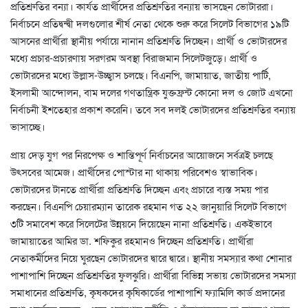
প্রতিশ্রুতির বন্যা। কার্যত প্রার্থীদের প্রতিশ্রুতির বন্যায় ভাসছেন ভোটাররা।
নির্বাচনে প্রতিদ্বন্দ্বী দলগুলোর শীর্ষ নেতা থেকে শুরু করে সিলেট বিভাগের ১৯টি
আসনের প্রার্থীরা স্থানীয় পর্যায়ে নানান প্রতিশ্রুতি দিচ্ছেন। প্রার্থী ও ভোটারদের
মধ্যে প্রচার-প্রচারণায় সরগরম অবস্থা বিরাজমান সিলেটজুড়ে। প্রার্থী ও
ভোটারদের মধ্যে উল্লাস-উচ্ছ্বাস চলছে। বিএনপি, জামায়াত, জাতীয় পার্টি,
ইসলামী আন্দোলন, বাম দলের গণতান্ত্রিক যুক্তফ্রন্ট কোনো দল ও জোট এখনো
নির্বাচনী ইশতেহার প্রকাশ করেনি। তবে সব দলই ভোটারদের প্রতিশ্রুতির বন্যায়
ভাসাচ্ছে।
প্রায় দেড় যুগ পর নিরপেক্ষ ও শান্তিপূর্ণ নির্বাচনের আয়োজনে সর্বত্রই চলছে
উৎসবের আমেজ। প্রার্থীদের পোস্টার না থাকায় পরিবেশও স্বাভাবিক।
ভোটারদের টানতে প্রার্থীরা প্রতিশ্রুতি দিচ্ছেন এবং প্রচারে ব্যস্ত সময় পার
করছেন। বিএনপি চেয়ারম্যান তারেক রহমান গত ২২ জানুয়ারি সিলেট বিভাগে
৩টি সমাবেশ করে সিলেটের উন্নয়নে দিয়েছেন নানা প্রতিশ্রুতি। একইভাবে
জামায়াতের আমির ডা. শফিকুর রহমানও দিচ্ছেন প্রতিশ্রুতি। প্রার্থীরা
নেতাকর্মীদের নিয়ে ঘুরছেন ভোটারদের দ্বারে দ্বারে। স্থানীয় সমস্যার কথা শোনার
পাশাপাশি দিচ্ছেন প্রতিশ্রুতির ফুলঝুরি। প্রার্থীরা বিভিন্ন সভায় ভোটারদের সমস্যা
সমাধানের প্রতিশ্রুতি, কৃষকদের কৃষিকার্ডের পাশাপাশি ফ্যামিলি কার্ড প্রদানের