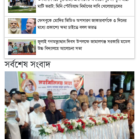
মাটি ভরাট; মিনি স্টেডিয়াম নির্মাণের দাবি খেলোয়াড়দের
ফেসবুকে মোদির ভিডিও অপসারণ জাকারবার্গকে ৩ দিনের
মধ্যে প্রকাশ্যে ক্ষমা চাইতে বলল ভারত
জুলাই গণঅভ্যুত্থান দিবস উপলক্ষে জামালগঞ্জ সরকারি মডেল
উচ্চ বিদ্যালয়ে আলোচনা সভা
সর্বশেষ সংবাদ