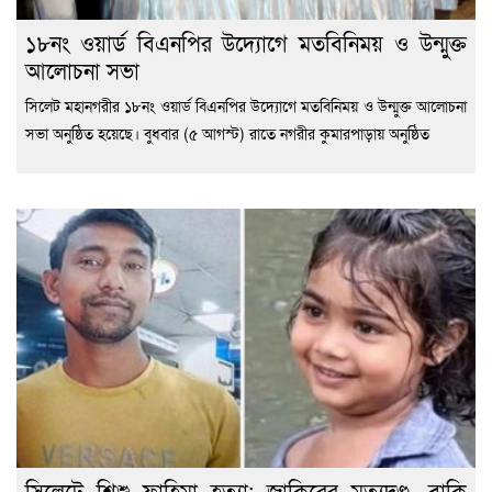
১৮নং ওয়ার্ড বিএনপির উদ্যোগে মতবিনিময় ও উন্মুক্ত
আলোচনা সভা
সিলেট মহানগরীর ১৮নং ওয়ার্ড বিএনপির উদ্যোগে মতবিনিময় ও উন্মুক্ত আলোচনা
সভা অনুষ্ঠিত হয়েছে। বুধবার (৫ আগস্ট) রাতে নগরীর কুমারপাড়ায় অনুষ্ঠিত
সিলেটে শিশু ফাহিমা হত্যা: জাকিরের মৃত্যুদণ্ড, বাকি