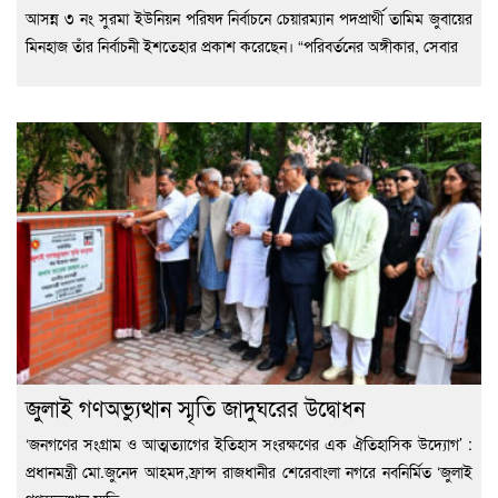
আসন্ন ৩ নং সুরমা ইউনিয়ন পরিষদ নির্বাচনে চেয়ারম্যান পদপ্রার্থী তামিম জুবায়ের
মিনহাজ তাঁর নির্বাচনী ইশতেহার প্রকাশ করেছেন। “পরিবর্তনের অঙ্গীকার, সেবার
জুলাই গণঅভ্যুত্থান স্মৃতি জাদুঘরের উদ্বোধন
‘জনগণের সংগ্রাম ও আত্মত্যাগের ইতিহাস সংরক্ষণের এক ঐতিহাসিক উদ্যোগ’ :
প্রধানমন্ত্রী মো.জুনেদ আহমদ,ফ্রান্স রাজধানীর শেরেবাংলা নগরে নবনির্মিত ‘জুলাই