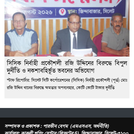
সিসিক নির্বাহী প্রকৌশলী রজি উদ্দিনের বিরুদ্ধে বিপুল
দুর্নীতি ও নকশাবহির্ভূত ভবনের অভিযোগ
স্টাফ রিপোর্টার: সিলেট সিটি কর্পোরেশনের (সিসিক) নির্বাহী প্রকৌশলী (পূর্ত) মোঃ
রজি উদ্দিন খানের বিরুদ্ধে ক্ষমতার অপব্যবহার, কোটি কোটি টাকার দুর্নীতি
সম্পাদক ও প্রকাশক : পারভীন বেগম (এমএসএস, অর্থনীতি)
কার্যালয়: কাকলী শপিং সেন্টার (লিফটের 6), জিন্দাবাজার, সিলেট-৩১০০