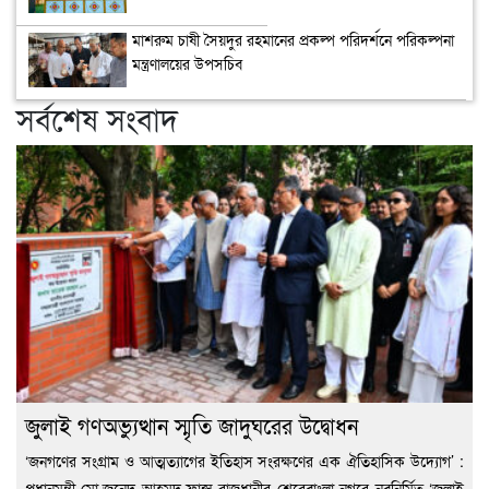
মাশরুম চাষী সৈয়দুর রহমানের প্রকল্প পরিদর্শনে পরিকল্পনা
মন্ত্রণালয়ের উপসচিব
সর্বশেষ সংবাদ
জুলাই গণঅভ্যুত্থান স্মৃতি জাদুঘরের উদ্বোধন
‘জনগণের সংগ্রাম ও আত্মত্যাগের ইতিহাস সংরক্ষণের এক ঐতিহাসিক উদ্যোগ’ :
প্রধানমন্ত্রী মো.জুনেদ আহমদ,ফ্রান্স রাজধানীর শেরেবাংলা নগরে নবনির্মিত ‘জুলাই