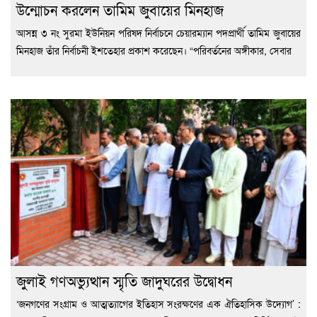
উন্মোচন করলেন তামিম জুবায়ের মিনহাজ
আসন্ন ৩ নং সুরমা ইউনিয়ন পরিষদ নির্বাচনে চেয়ারম্যান পদপ্রার্থী তামিম জুবায়ের
মিনহাজ তাঁর নির্বাচনী ইশতেহার প্রকাশ করেছেন। “পরিবর্তনের অঙ্গীকার, সেবার
জুলাই গণঅভ্যুত্থান স্মৃতি জাদুঘরের উদ্বোধন
‘জনগণের সংগ্রাম ও আত্মত্যাগের ইতিহাস সংরক্ষণের এক ঐতিহাসিক উদ্যোগ’ :