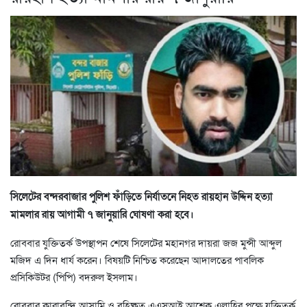
সিলেটের বন্দরবাজার পুলিশ ফাঁড়িতে নির্যাতনে নিহত রায়হান উদ্দিন হত্যা
মামলার রায় আগামী ৭ জানুয়ারি ঘোষণা করা হবে।
রোববার যুক্তিতর্ক উপস্থাপন শেষে সিলেটের মহানগর দায়রা জজ মুন্সী আব্দুল
মজিদ এ দিন ধার্য করেন। বিষয়টি নিশ্চিত করেছেন আদালতের পাবলিক
প্রসিকিউটর (পিপি) বদরুল ইসলাম।
রোববার কারাবন্দি আসামি ও বহিষ্কৃত এএসআই আশেক এলাহির পক্ষে যুক্তিতর্ক