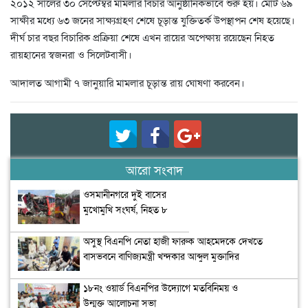
২০১২ সালের ৩০ সেপ্টেম্বর মামলার বিচার আনুষ্ঠানিকভাবে শুরু হয়। মোট ৬৯
সাক্ষীর মধ্যে ৬৩ জনের সাক্ষ্যগ্রহণ শেষে চূড়ান্ত যুক্তিতর্ক উপস্থাপন শেষ হয়েছে।
দীর্ঘ চার বছর বিচারিক প্রক্রিয়া শেষে এখন রায়ের অপেক্ষায় রয়েছেন নিহত
রায়হানের স্বজনরা ও সিলেটবাসী।
আদালত আগামী ৭ জানুয়ারি মামলার চূড়ান্ত রায় ঘোষণা করবেন।
আরো সংবাদ
ওসমানীনগরে দুই বাসের
মুখোমুখি সংঘর্ষ, নিহত ৮
অসুস্থ বিএনপি নেতা হাজী ফারুক আহমেদকে দেখতে
বাসভবনে বাণিজ্যমন্ত্রী খন্দকার আব্দুল মুক্তাদির
১৮নং ওয়ার্ড বিএনপির উদ্যোগে মতবিনিময় ও
উন্মুক্ত আলোচনা সভা