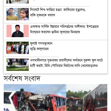
সিলেটে শিশু ফাহিমা হত্যা: জাকিরের মৃত্যুদণ্ড,
বাকি দুজনকে খালাস
এলাকার সার্বিক উন্নয়নে পরিবর্তনের অঙ্গীকার: ইশতেহার
উন্মোচন করলেন তামিম জুবায়ের মিনহাজ
জুলাই গণঅভ্যুত্থান
স্মৃতি জাদুঘরের
উদ্বোধন
ওসমানীনগরে যুক্তরাজ্য প্রবাসীদের অর্থায়নে বুরুঙ্গা স্কুল মাঠে
মাটি ভরাট; মিনি স্টেডিয়াম নির্মাণের দাবি খেলোয়াড়দের
সর্বশেষ সংবাদ