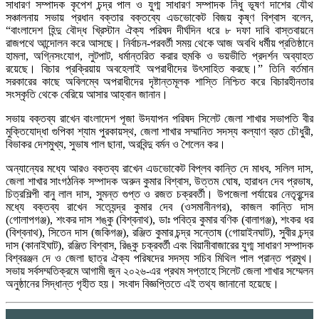
সাধারণ সম্পাদক কৃপেশ চন্দ্র পাল ও যুগ্ম সাধারণ সম্পাদক নিধু ভূষণ দাশের যৌথ
সঞ্চালনায় সভায় প্রধান বক্তার বক্তব্যে এডভোকেট বিজয় কৃষ্ণ বিশ্বাস বলেন,
“বাংলাদেশ হিন্দু বৌদ্ধ খ্রিস্টান ঐক্য পরিষদ দীর্ঘদিন ধরে ৮ দফা দাবি বাস্তবায়নে
রাজপথে আন্দোলন করে আসছে। নির্বাচন-পরবর্তী সময় থেকে আজ অবধি ধর্মীয় প্রতিষ্ঠানে
হামলা, অগ্নিসংযোগ, লুটপাট, ধর্মান্তরিত করার হুমকি ও ভয়ভীতি প্রদর্শন অব্যাহত
রয়েছে। বিচার প্রক্রিয়ায় অবহেলাই অপরাধীদের উৎসাহিত করছে।” তিনি বর্তমান
সরকারের কাছে অবিলম্বে অপরাধীদের দৃষ্টান্তমূলক শাস্তি নিশ্চিত করে বিচারহীনতার
সংস্কৃতি থেকে বেরিয়ে আসার আহ্বান জানান।
সভায় বক্তব্য রাখেন বাংলাদেশ পূজা উদযাপন পরিষদ সিলেট জেলা শাখার সভাপতি বীর
মুক্তিযোদ্ধা গুপিকা শ্যাম পুরকায়স্থ, জেলা শাখার সম্মানিত সদস্য কল্যাণ ব্রত চৌধুরী,
বিভাকর দেশমুখ্য, সুভাষ পাল ছানা, অরবিন্দু বর্মন ও শৈলেন কর।
অন্যান্যের মধ্যে আরও বক্তব্য রাখেন এডভোকেট বিপ্লব কান্তি দে মাধব, সলিল দাস,
জেলা শাখার সাংগঠনিক সম্পাদক অরুন কুমার বিশ্বাস, উত্তম ঘোষ, হারাধন দেব প্রভাষ,
চিত্রশিল্পী বানু লাল দাস, সুমন্ত গুপ্ত ও রজত চক্রবর্তী। উপজেলা পর্যায়ের নেতৃবৃন্দের
মধ্যে বক্তব্য রাখেন সত্যেন্দ্র কুমার দেব (ওসমানীনগর), কাজল কান্তি দাস
(গোলাপগঞ্জ), শংকর দাস শঙ্কু (বিশ্বনাথ), ডাঃ পবিত্র কুমার বণিক (বালাগঞ্জ), শংকর ধর
(বিশ্বনাথ), সিতেন দাস (জকিগঞ্জ), রঞ্জিত কুমার চন্দ্র সন্তোষ (গোয়াইনঘাট), সুবীর চন্দ্র
দাস (কানাইঘাট), রঞ্জিত বিশ্বাস, রিঙ্কু চক্রবর্তী এবং বিয়ানীবাজারের যুগ্ম সাধারণ সম্পাদক
বিশ্বরঞ্জন দে ও জেলা ছাত্র ঐক্য পরিষদের সদস্য সচিব মিথিল পাল প্রান্ত প্রমুখ।
সভায় সর্বসম্মতিক্রমে আগামী জুন ২০২৬-এর প্রথম সপ্তাহে সিলেট জেলা শাখার সম্মেলন
অনুষ্ঠানের সিদ্ধান্ত গৃহীত হয়। সংবাদ বিজ্ঞপ্তিতে এই তথ্য জানানো হয়েছে।