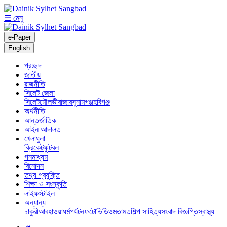
☰ মেনু
e-Paper
English
প্রচ্ছদ
জাতীয়
রাজনীতি
সিলেট জেলা
সিলেট
মৌলভীবাজার
সুনামগঞ্জ
হবিগঞ্জ
অর্থনীতি
আন্তর্জাতিক
আইন আদালত
খেলাধুলা
ক্রিকেট
ফুটবল
গনমাধ্যম
বিনোদন
তথ্য প্রযুক্তি
শিক্ষা ও সংস্কৃতি
লাইফস্টাইল
অন্যান্য
চাকুরী
আবহাওয়া
ধর্ম
পর্যটন
ফটো
ভিডিও
মতামত
শিল্প সাহিত্য
সংবাদ বিজ্ঞপ্তি
স্বাস্থ্য