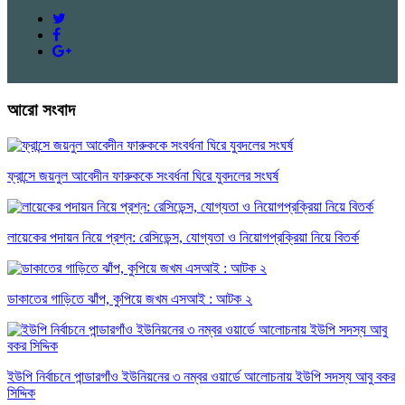
আরো সংবাদ
ফ্রান্সে জয়নুল আবেদীন ফারুককে সংবর্ধনা ঘিরে যুবদলের সংঘর্ষ
লায়েকের পদায়ন নিয়ে প্রশ্ন: রেসিডেন্স, যোগ্যতা ও নিয়োগপ্রক্রিয়া নিয়ে বিতর্ক
ডাকাতের গাড়িতে ঝাঁপ, কুপিয়ে জখম এসআই : আটক ২
ইউপি নির্বাচনে পান্ডারগাঁও ইউনিয়নের ৩ নম্বর ওয়ার্ডে আলোচনায় ইউপি সদস্য আবু বকর
সিদ্দিক