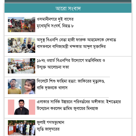
আরো সংবাদ
ওসমানীনগরে দুই বাসের
মুখোমুখি সংঘর্ষ, নিহত ৮
অসুস্থ বিএনপি নেতা হাজী ফারুক আহমেদকে দেখতে
বাসভবনে বাণিজ্যমন্ত্রী খন্দকার আব্দুল মুক্তাদির
১৮নং ওয়ার্ড বিএনপির উদ্যোগে মতবিনিময় ও
উন্মুক্ত আলোচনা সভা
সিলেটে শিশু ফাহিমা হত্যা: জাকিরের মৃত্যুদণ্ড,
বাকি দুজনকে খালাস
এলাকার সার্বিক উন্নয়নে পরিবর্তনের অঙ্গীকার: ইশতেহার
উন্মোচন করলেন তামিম জুবায়ের মিনহাজ
জুলাই গণঅভ্যুত্থান
স্মৃতি জাদুঘরের
উদ্বোধন