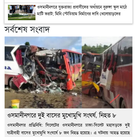
ওসমানীনগরে যুক্তরাজ্য প্রবাসীদের অর্থায়নে বুরুঙ্গা স্কুল মাঠে
মাটি ভরাট; মিনি স্টেডিয়াম নির্মাণের দাবি খেলোয়াড়দের
সর্বশেষ সংবাদ
ওসমানীনগরে দুই বাসের মুখোমুখি সংঘর্ষ, নিহত ৮
ওসমানীনগর প্রতিনিধি: সিলেটের ওসমানীনগরে ঢাকা-সিলেট মহাসড়কে দুই
যাত্রীবাহী বাসের মুখোমুখি সংঘর্ষে ৮ জন নিহত হয়েছে। এ ঘটনায় আহত হয়েছে