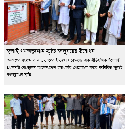
জুলাই গণঅভ্যুত্থান স্মৃতি জাদুঘরের উদ্বোধন
‘জনগণের সংগ্রাম ও আত্মত্যাগের ইতিহাস সংরক্ষণের এক ঐতিহাসিক উদ্যোগ’ :
প্রধানমন্ত্রী মো.জুনেদ আহমদ,ফ্রান্স রাজধানীর শেরেবাংলা নগরে নবনির্মিত ‘জুলাই
গণঅভ্যুত্থান স্মৃতি