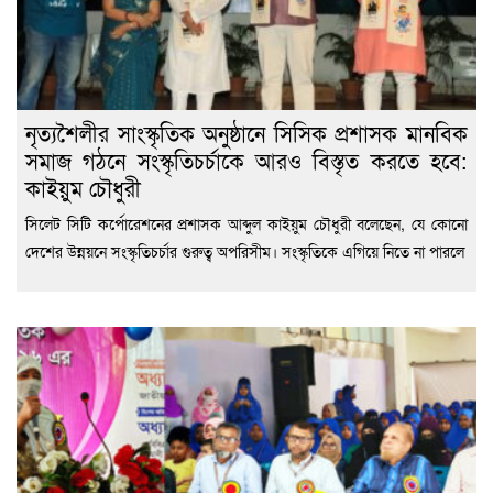
নৃত্যশৈলীর সাংস্কৃতিক অনুষ্ঠানে সিসিক প্রশাসক মানবিক
সমাজ গঠনে সংস্কৃতিচর্চাকে আরও বিস্তৃত করতে হবে:
কাইয়ুম চৌধুরী
সিলেট সিটি কর্পোরেশনের প্রশাসক আব্দুল কাইয়ুম চৌধুরী বলেছেন, যে কোনো
দেশের উন্নয়নে সংস্কৃতিচর্চার গুরুত্ব অপরিসীম। সংস্কৃতিকে এগিয়ে নিতে না পারলে