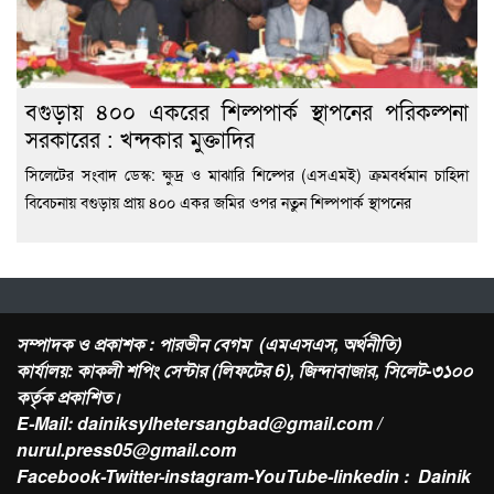
বগুড়ায় ৪০০ একরের শিল্পপার্ক স্থাপনের পরিকল্পনা
সরকারের : খন্দকার মুক্তাদির
সিলেটের সংবাদ ডেস্ক: ক্ষুদ্র ও মাঝারি শিল্পের (এসএমই) ক্রমবর্ধমান চাহিদা
বিবেচনায় বগুড়ায় প্রায় ৪০০ একর জমির ওপর নতুন শিল্পপার্ক স্থাপনের
সম্পাদক ও প্রকাশক : পারভীন বেগম (এমএসএস, অর্থনীতি)
কার্যালয়: কাকলী শপিং সেন্টার (লিফটের 6), জিন্দাবাজার, সিলেট-৩১০০
কর্তৃক প্রকাশিত।
E-Mail: dainiksylhetersangbad@gmail.com /
nurul.press05@gmail.com
Facebook-Twitter-instagram-YouTube-linkedin : Dainik