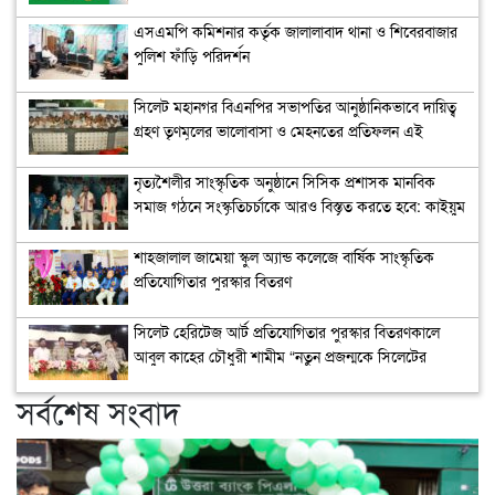
এসএমপি কমিশনার কর্তৃক জালালাবাদ থানা ও শিবেরবাজার
পুলিশ ফাঁড়ি পরিদর্শন
সিলেট মহানগর বিএনপির সভাপতির আনুষ্ঠানিকভাবে দায়িত্ব
গ্রহণ তৃণমূলের ভালোবাসা ও মেহনতের প্রতিফলন এই
পুনর্বহাল: নাসিম হোসাইন
নৃত্যশৈলীর সাংস্কৃতিক অনুষ্ঠানে সিসিক প্রশাসক মানবিক
সমাজ গঠনে সংস্কৃতিচর্চাকে আরও বিস্তৃত করতে হবে: কাইয়ুম
চৌধুরী
শাহজালাল জামেয়া স্কুল অ্যান্ড কলেজে বার্ষিক সাংস্কৃতিক
প্রতিযোগিতার পুরস্কার বিতরণ
সিলেট হেরিটেজ আর্ট প্রতিযোগিতার পুরস্কার বিতরণকালে
আবুল কাহের চৌধুরী শামীম “নতুন প্রজন্মকে সিলেটের
ইতিহাস ও ঐতিহ্য ধারণ করে এগিয়ে যেতে হবে”
সর্বশেষ সংবাদ