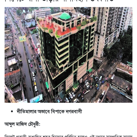
নীতিমালার অভাবে বিপাকে নগরবাসী
আব্দুল মাজিদ চৌধুরী:
সিলেট প্রবাসী অধ্যুষিত শহর হিসেবে পরিচিত হলেও এই নগরে সাম্প্রতিক সময়ে