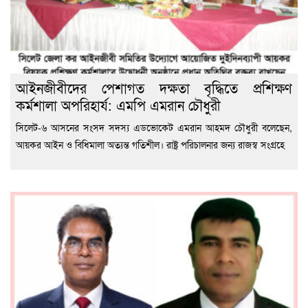
আইনজীবীদের পেশাগত দক্ষতা বৃদ্ধিতে প্রশিক্ষণ
কর্মশালা অপরিহার্য: এমপি এমরান চৌধুরী
‎সিলেট-৬ আসনের সংসদ সদস্য এডভোকেট এমরান আহমদ চৌধুরী বলেছেন,
আয়কর আইন ও বিধিমালা অত্যন্ত গতিশীল। রাষ্ট্র পরিচালনার জন্য রাজস্ব সংগ্রহে