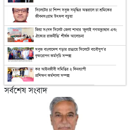
সিলেটের চা শিল্প সবুজ সমৃদ্ধির অন্তরালে চা শ্রমিকের
জীবনসংগ্রাম উৎফল বড়ুয়া
জিয়া সংসদ সিলেট জেলা শাখার ‘জুলাই গণঅভ্যুত্থান এবং
ঐক্যের রাজনীতি’ শীর্ষক আলোচনা
সবুজ বাংলাদেশ গড়ার প্রত্যয়ে সিলেটে বাবৌযুপ’র
বৃক্ষরোপণ কর্মসূচি সম্পন্ন
কর আইনজীবী সমিতির ২ দিনব্যাপী
প্রশিক্ষণ কর্মশালা সম্পন্ন
সর্বশেষ সংবাদ