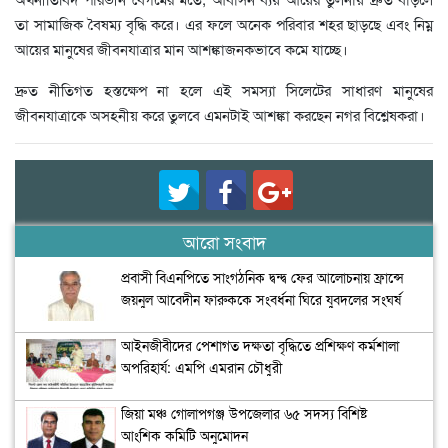
তা সামাজিক বৈষম্য বৃদ্ধি করে। এর ফলে অনেক পরিবার শহর ছাড়ছে এবং নিম্ন
আয়ের মানুষের জীবনযাত্রার মান আশঙ্কাজনকভাবে কমে যাচ্ছে।
দ্রুত নীতিগত হস্তক্ষেপ না হলে এই সমস্যা সিলেটের সাধারণ মানুষের
জীবনযাত্রাকে অসহনীয় করে তুলবে এমনটাই আশঙ্কা করছেন নগর বিশ্লেষকরা।
আরো সংবাদ
প্রবাসী বিএনপিতে সাংগঠনিক দ্বন্দ্ব ফের আলোচনায় ফ্রান্সে
জয়নুল আবেদীন ফারুককে সংবর্ধনা ঘিরে যুবদলের সংঘর্ষ
আইনজীবীদের পেশাগত দক্ষতা বৃদ্ধিতে প্রশিক্ষণ কর্মশালা
অপরিহার্য: এমপি এমরান চৌধুরী
জিয়া মঞ্চ গোলাপগঞ্জ উপজেলার ৬৫ সদস্য বিশিষ্ট
আংশিক কমিটি অনুমোদন