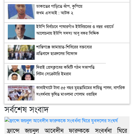
ঘিরে
ডাকাতের গাড়িতে ঝাঁপ, কুপিয়ে
প্রশ্ন
যুবদলে
জখম এসআই : আটক ২
রেস
সংঘর্ষ
যোগ
ও
ইউপি নির্বাচনে পান্ডারগাঁও ইউনিয়নের ৩ নম্বর ওয়ার্ডে
নিয়ো
আলোচনায় ইউপি সদস্য আবু বকর সিদ্দিক
নিয়
বিতর
শান্তিগঞ্জে জামায়াত-শিবিরের বক্তব্যের
প্রতিবাদে ছাত্রদলের বিক্ষোভ
দিরাই প্রেসক্লাবের কমিটি গঠন সভাপতি
লিটন সেক্রেটারি ইমরান
কানাইঘাটে টানা ৫৫ বছর মুহতামিমের দায়িত্ব পালন, নাগরিক
সংবর্ধনায় ভূষিত মাওলানা গোলাম ওয়াহিদ
সর্বশেষ সংবাদ
ফ্রান্সে জয়নুল আবেদীন ফারুককে সংবর্ধনা ঘিরে