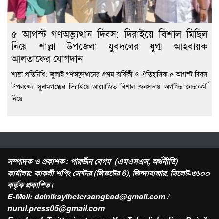
৫ আগস্ট গণঅভ্যুত্থান দিবস: দিরাইয়ে বিশাল মিছিল
নিয়ে শাল্লা উপজেলা যুবদলের যুগ্ম আহবায়ক
আলতাফের যোগদান
শাল্লা প্রতিনিধি: জুলাই গণঅভ্যুত্থানের প্রথম বার্ষিকী ও ঐতিহাসিক ৫ আগস্ট দিবস
উপলক্ষ্যে সুনামগঞ্জের দিরাইয়ে আয়োজিত বিশাল জনসভায় অগণিত নেতাকর্মী
নিয়ে
সম্পাদক ও প্রকাশক : পারভীন বেগম (এমএসএস, অর্থনীতি)
কার্যালয়: কাকলী শপিং সেন্টার (লিফটের 6), জিন্দাবাজার, সিলেট-৩১০০
কর্তৃক প্রকাশিত।
E-Mail: dainiksylhetersangbad@gmail.com /
nurul.press05@gmail.com