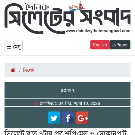
English
e-Paper
☰ মেনু
সিলেট
admin
প্রকাশিত: 3:34 PM, April 10, 2026
সিলেটে রাত ৭টার পর শপিংমল ও দোকানপাট