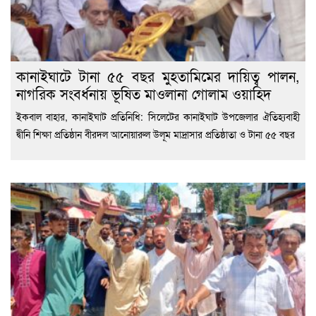
কানাইঘাটে টানা ৫৫ বছর মুহতামিমের দায়িত্ব পালন,
নাগরিক সংবর্ধনায় ভূষিত মাওলানা গোলাম ওয়াহিদ
ইকবাল বাহার, কানাইঘাট প্রতিনিধি: সিলেটের কানাইঘাট উপজেলার ঐতিহ্যবাহী
দ্বীনি শিক্ষা প্রতিষ্ঠান বীরদল আনোয়ারুল উলূম মাদ্রাসার প্রতিষ্ঠাতা ও টানা ৫৫ বছর