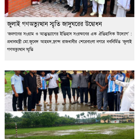
জুলাই গণঅভ্যুত্থান স্মৃতি জাদুঘরের উদ্বোধন
‘জনগণের সংগ্রাম ও আত্মত্যাগের ইতিহাস সংরক্ষণের এক ঐতিহাসিক উদ্যোগ’ :
প্রধানমন্ত্রী মো.জুনেদ আহমদ,ফ্রান্স রাজধানীর শেরেবাংলা নগরে নবনির্মিত ‘জুলাই
গণঅভ্যুত্থান স্মৃতি