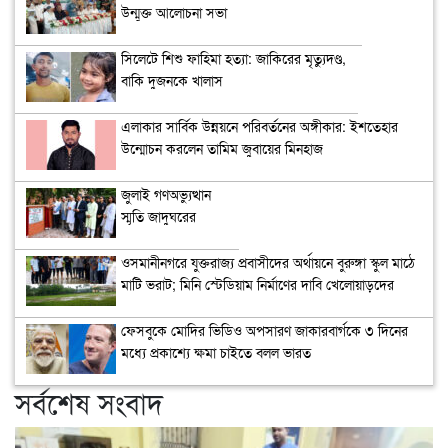
উন্মুক্ত আলোচনা সভা
সিলেটে শিশু ফাহিমা হত্যা: জাকিরের মৃত্যুদণ্ড,
বাকি দুজনকে খালাস
এলাকার সার্বিক উন্নয়নে পরিবর্তনের অঙ্গীকার: ইশতেহার
উন্মোচন করলেন তামিম জুবায়ের মিনহাজ
জুলাই গণঅভ্যুত্থান
স্মৃতি জাদুঘরের
উদ্বোধন
ওসমানীনগরে যুক্তরাজ্য প্রবাসীদের অর্থায়নে বুরুঙ্গা স্কুল মাঠে
মাটি ভরাট; মিনি স্টেডিয়াম নির্মাণের দাবি খেলোয়াড়দের
ফেসবুকে মোদির ভিডিও অপসারণ জাকারবার্গকে ৩ দিনের
মধ্যে প্রকাশ্যে ক্ষমা চাইতে বলল ভারত
সর্বশেষ সংবাদ