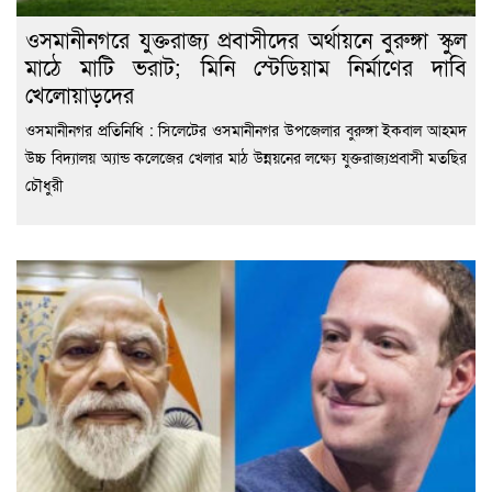
ওসমানীনগরে যুক্তরাজ্য প্রবাসীদের অর্থায়নে বুরুঙ্গা স্কুল
মাঠে মাটি ভরাট; মিনি স্টেডিয়াম নির্মাণের দাবি
খেলোয়াড়দের
ওসমানীনগর প্রতিনিধি : সিলেটের ওসমানীনগর উপজেলার বুরুঙ্গা ইকবাল আহমদ
উচ্চ বিদ্যালয় অ্যান্ড কলেজের খেলার মাঠ উন্নয়নের লক্ষ্যে যুক্তরাজ্যপ্রবাসী মতছির
চৌধুরী