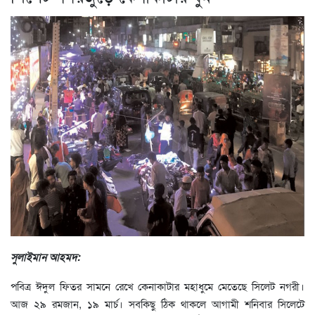
সুলাইমান আহমদ:
পবিত্র ঈদুল ফিতর সামনে রেখে কেনাকাটার মহাধুমে মেতেছে সিলেট নগরী।
আজ ২৯ রমজান, ১৯ মার্চ। সবকিছু ঠিক থাকলে আগামী শনিবার সিলেটে