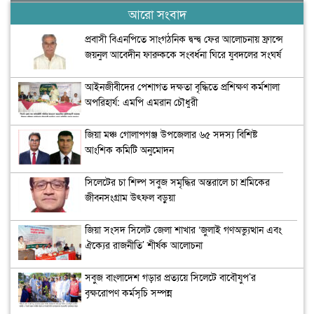
আরো সংবাদ
প্রবাসী বিএনপিতে সাংগঠনিক দ্বন্দ্ব ফের আলোচনায় ফ্রান্সে
জয়নুল আবেদীন ফারুককে সংবর্ধনা ঘিরে যুবদলের সংঘর্ষ
আইনজীবীদের পেশাগত দক্ষতা বৃদ্ধিতে প্রশিক্ষণ কর্মশালা
অপরিহার্য: এমপি এমরান চৌধুরী
জিয়া মঞ্চ গোলাপগঞ্জ উপজেলার ৬৫ সদস্য বিশিষ্ট
আংশিক কমিটি অনুমোদন
সিলেটের চা শিল্প সবুজ সমৃদ্ধির অন্তরালে চা শ্রমিকের
জীবনসংগ্রাম উৎফল বড়ুয়া
জিয়া সংসদ সিলেট জেলা শাখার ‘জুলাই গণঅভ্যুত্থান এবং
ঐক্যের রাজনীতি’ শীর্ষক আলোচনা
সবুজ বাংলাদেশ গড়ার প্রত্যয়ে সিলেটে বাবৌযুপ’র
বৃক্ষরোপণ কর্মসূচি সম্পন্ন