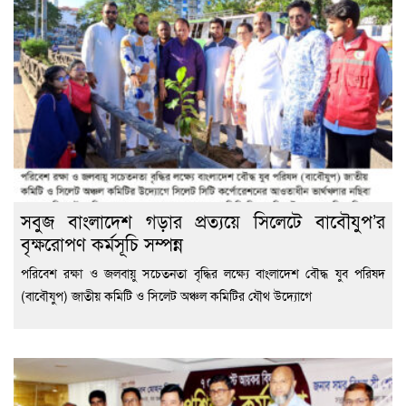
সবুজ বাংলাদেশ গড়ার প্রত্যয়ে সিলেটে বাবৌযুপ’র
বৃক্ষরোপণ কর্মসূচি সম্পন্ন
পরিবেশ রক্ষা ও জলবায়ু সচেতনতা বৃদ্ধির লক্ষ্যে বাংলাদেশ বৌদ্ধ যুব পরিষদ
(বাবৌযুপ) জাতীয় কমিটি ও সিলেট অঞ্চল কমিটির যৌথ উদ্যোগে