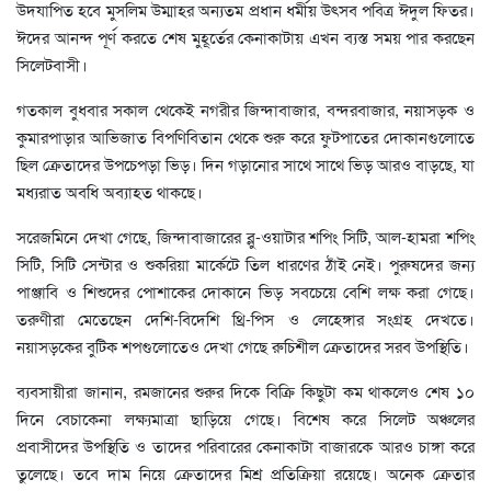
উদযাপিত হবে মুসলিম উম্মাহর অন্যতম প্রধান ধর্মীয় উৎসব পবিত্র ঈদুল ফিতর।
ঈদের আনন্দ পূর্ণ করতে শেষ মুহূর্তের কেনাকাটায় এখন ব্যস্ত সময় পার করছেন
সিলেটবাসী।
গতকাল বুধবার সকাল থেকেই নগরীর জিন্দাবাজার, বন্দরবাজার, নয়াসড়ক ও
কুমারপাড়ার আভিজাত বিপণিবিতান থেকে শুরু করে ফুটপাতের দোকানগুলোতে
ছিল ক্রেতাদের উপচেপড়া ভিড়। দিন গড়ানোর সাথে সাথে ভিড় আরও বাড়ছে, যা
মধ্যরাত অবধি অব্যাহত থাকছে।
সরেজমিনে দেখা গেছে, জিন্দাবাজারের ব্লু-ওয়াটার শপিং সিটি, আল-হামরা শপিং
সিটি, সিটি সেন্টার ও শুকরিয়া মার্কেটে তিল ধারণের ঠাঁই নেই। পুরুষদের জন্য
পাঞ্জাবি ও শিশুদের পোশাকের দোকানে ভিড় সবচেয়ে বেশি লক্ষ করা গেছে।
তরুণীরা মেতেছেন দেশি-বিদেশি থ্রি-পিস ও লেহেঙ্গার সংগ্রহ দেখতে।
নয়াসড়কের বুটিক শপগুলোতেও দেখা গেছে রুচিশীল ক্রেতাদের সরব উপস্থিতি।
ব্যবসায়ীরা জানান, রমজানের শুরুর দিকে বিক্রি কিছুটা কম থাকলেও শেষ ১০
দিনে বেচাকেনা লক্ষ্যমাত্রা ছাড়িয়ে গেছে। বিশেষ করে সিলেট অঞ্চলের
প্রবাসীদের উপস্থিতি ও তাদের পরিবারের কেনাকাটা বাজারকে আরও চাঙ্গা করে
তুলেছে। তবে দাম নিয়ে ক্রেতাদের মিশ্র প্রতিক্রিয়া রয়েছে। অনেক ক্রেতার