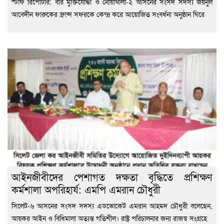
স্টাফ রিপোর্টার: বীর মুক্তিযোদ্ধা ও নোয়াখালী-২ আসনের সংসদ সদস্য জয়নুল
আবেদীন ফারুকের ফ্রান্স সফরকে কেন্দ্র করে আয়োজিত সংবর্ধনা অনুষ্ঠান ঘিরে
আইনজীবীদের পেশাগত দক্ষতা বৃদ্ধিতে প্রশিক্ষণ
কর্মশালা অপরিহার্য: এমপি এমরান চৌধুরী
‎সিলেট-৬ আসনের সংসদ সদস্য এডভোকেট এমরান আহমদ চৌধুরী বলেছেন,
আয়কর আইন ও বিধিমালা অত্যন্ত গতিশীল। রাষ্ট্র পরিচালনার জন্য রাজস্ব সংগ্রহে