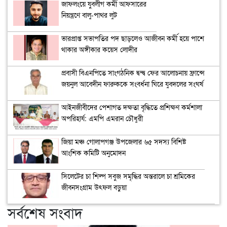
জাফলংয়ে যুবলীগ কর্মী আফসারের
নিয়ন্ত্রণে বালু-পাথর লুট
ভারপ্রাপ্ত সভাপতির পদ ছাড়লেও আজীবন কর্মী হয়ে পাশে
থাকার অঙ্গীকার কয়েস লোদীর
প্রবাসী বিএনপিতে সাংগঠনিক দ্বন্দ্ব ফের আলোচনায় ফ্রান্সে
জয়নুল আবেদীন ফারুককে সংবর্ধনা ঘিরে যুবদলের সংঘর্ষ
আইনজীবীদের পেশাগত দক্ষতা বৃদ্ধিতে প্রশিক্ষণ কর্মশালা
অপরিহার্য: এমপি এমরান চৌধুরী
জিয়া মঞ্চ গোলাপগঞ্জ উপজেলার ৬৫ সদস্য বিশিষ্ট
আংশিক কমিটি অনুমোদন
সিলেটের চা শিল্প সবুজ সমৃদ্ধির অন্তরালে চা শ্রমিকের
জীবনসংগ্রাম উৎফল বড়ুয়া
সর্বশেষ সংবাদ