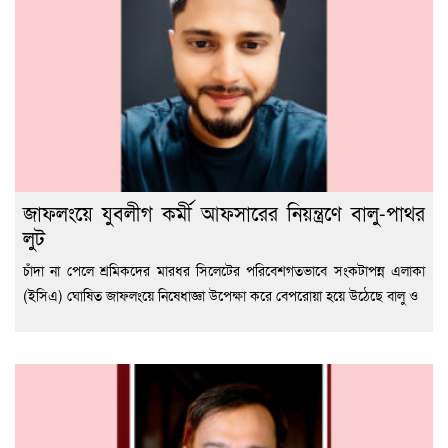
জাফলংয়ে যুবলীগ কর্মী আফসারের নিয়ন্ত্রণে বালু-পাথর
লুট
চাঁদা না পেলে শ্রমিকদের মারধর সিলেটের পরিবেশগতভাবে সংকটাপন্ন এলাকা
(ইসিএ) ঘোষিত জাফলংয়ে নিষেধাজ্ঞা উপেক্ষা করে বেপরোয়া হয়ে উঠেছে বালু ও