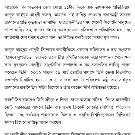
নিয়োগের পর গতকাল বেলা সোয়া ১১টার দিকে এক তাৎক্ষণিক প্রতিক্রিয়ায়
আব্দুল কাইয়ুম চৌধুরী বলেন, আমাকে এই দায়িত্ব দেওয়ায় প্রধানমন্ত্রী তারেক
রহমানের প্রতি কৃতজ্ঞতা জানাচ্ছি। ছাত্ররাজনীতির সময় থেকেই সিলেটের মানুষের
পাশে আছি। এই নগরের উন্নয়ন কর্মকাণ্ড যেন সঠিকভাবে পরিচালিত হয় এবং
নগরবাসী যেন যথাযথ সেবা পান, তা নিশ্চিত করাই হবে আমার মূল লক্ষ্য।
আব্দুল কাইয়ুম চৌধুরী সিলেটের রাজনীতিতে একজন কর্মিবান্ধব ও দক্ষ সংগঠক
হিসেবে সুপরিচিত। ছাত্রদলের কেন্দ্রীয় কমিটির সাবেক দপ্তর সম্পাদক থেকে শুরু
করে যুবদলের কেন্দ্রীয় সাংগঠনিক সম্পাদক ও সহ-সভাপতির দায়িত্ব পালন
করেছেন তিনি। ২০২২ সালের ২৯ মার্চ ভোটের মাধ্যমে তিনি জেলা বিএনপির
সভাপতি নির্বাচিত হন। এ ছাড়া সাবেক অর্থ ও পরিকল্পনামন্ত্রী এম সাইফুর
রহমানের রাজনৈতিক সচিব হিসেবেও তাঁর কাজের দীর্ঘ অভিজ্ঞতা রয়েছে।
রাজনীতির বাইরেও তিনি ক্রীড়া ও শিক্ষা ক্ষেত্রে অত্যন্ত সক্রিয়। বিগত চারদলীয়
জোট সরকারের আমলে তিনি বাংলাদেশ ক্রিকেট বোর্ডের (বিসিবি) পরিচালক
ছিলেন এবং বর্তমানে শাহজালাল বিজ্ঞান ও প্রযুক্তি বিশ্ববিদ্যালয়ের সিন্ডিকেট
সদস্য হিসেবে দায়িত্ব পালন করছেন।
আওয়ামী লীগ সরকারবিরোধী আন্দোলনে সিলেটের রাজপথে সামনের সারি থেকে