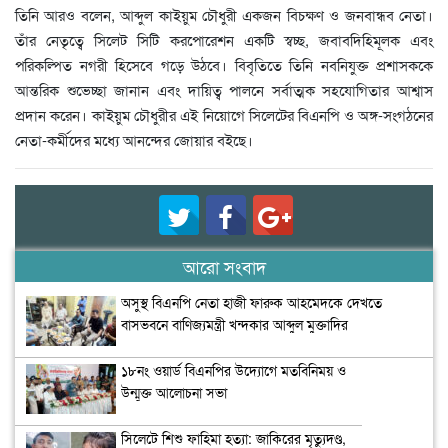
তিনি আরও বলেন, আব্দুল কাইয়ুম চৌধুরী একজন বিচক্ষণ ও জনবান্ধব নেতা।
তাঁর নেতৃত্বে সিলেট সিটি করপোরেশন একটি স্বচ্ছ, জবাবদিহিমূলক এবং
পরিকল্পিত নগরী হিসেবে গড়ে উঠবে। বিবৃতিতে তিনি নবনিযুক্ত প্রশাসককে
আন্তরিক শুভেচ্ছা জানান এবং দায়িত্ব পালনে সর্বাত্মক সহযোগিতার আশ্বাস
প্রদান করেন। কাইয়ুম চৌধুরীর এই নিয়োগে সিলেটের বিএনপি ও অঙ্গ-সংগঠনের
নেতা-কর্মীদের মধ্যে আনন্দের জোয়ার বইছে।
আরো সংবাদ
অসুস্থ বিএনপি নেতা হাজী ফারুক আহমেদকে দেখতে
বাসভবনে বাণিজ্যমন্ত্রী খন্দকার আব্দুল মুক্তাদির
১৮নং ওয়ার্ড বিএনপির উদ্যোগে মতবিনিময় ও
উন্মুক্ত আলোচনা সভা
সিলেটে শিশু ফাহিমা হত্যা: জাকিরের মৃত্যুদণ্ড,