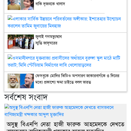
বাকি দুজনকে খালাস
এলা
সার্
উন্ন
জুলাই গণঅভ্যুত্থান
পরি
স্মৃতি জাদুঘরের
অঙ্গ
উদ্বোধন
ইশত
উন্
ওসম
কর
যুক্
তাম
প্রব
জুবা
ফেসবুকে মোদির ভিডিও অপসারণ জাকারবার্গকে ৩ দিনের
অর্থ
মিন
মধ্যে প্রকাশ্যে ক্ষমা চাইতে বলল ভারত
বুরুঙ
স্কুল
সর্বশেষ সংবাদ
মাঠ
মাটি
ভরা
মিনি
স্টে
অসুস্থ বিএনপি নেতা হাজী ফারুক আহমেদকে দেখতে
নির্