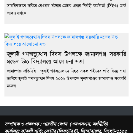
সাময়িকভাবে সরিয়ে নেওয়ার ঘটনায় মেটার প্রধান নির্বাহী কর্মকর্তা (সিইও) মার্ক
জাকারবার্গকে
জুলাই গণঅভ্যুত্থান দিবস উপলক্ষে জামালগঞ্জ সরকারি
মডেল উচ্চ বিদ্যালয়ে আলোচনা সভা
জামালগঞ্জ প্রতিনিধি : জুলাই গণঅভ্যুত্থানে নিহত সকল শহীদের প্রতি বিনম্র শ্রদ্ধা
জানিয়ে জুলাই গণঅভ্যুত্থান দিবস-২০২৬ উপলক্ষে সুনামগঞ্জের জামালগঞ্জ সরকারি
মডেল
সম্পাদক ও প্রকাশক : পারভীন বেগম (এমএসএস, অর্থনীতি)
কার্যালয়: কাকলী শপিং সেন্টার (লিফটের 6), জিন্দাবাজার, সিলেট-৩১০০