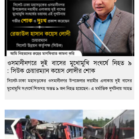
ওসমানীনগরে দুই বাসের মুখোমুখি সংঘর্ষে নিহত ৯
: সিউক চেয়ারম্যান কয়েস লোদীর শোক
সিলেট-ঢাকা মহাসড়কের ওসমানীনগর উপজেলার দয়ামীর এলাকায় দুই বাসের
মুখোমুখি সংঘর্ষে শিশুসহ অন্তত ৯ জন নিহত হয়েছেন। এ মর্মান্তিক দুর্ঘটনায় আহত