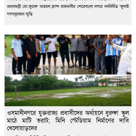
প্রধানমন্ত্রী মো.জুনেদ আহমদ,ফ্রান্স রাজধানীর শেরেবাংলা নগরে নবনির্মিত ‘জুলাই
গণঅভ্যুত্থান স্মৃতি
ওসমানীনগরে যুক্তরাজ্য প্রবাসীদের অর্থায়নে বুরুঙ্গা স্কুল
মাঠে মাটি ভরাট; মিনি স্টেডিয়াম নির্মাণের দাবি
খেলোয়াড়দের