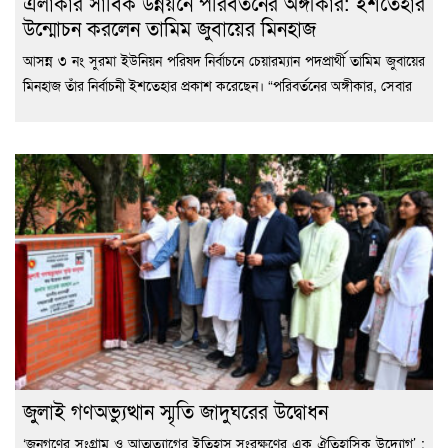
এলাকার সার্বিক উন্নয়নে পরিবর্তনের অঙ্গীকার: ইশতেহার
উন্মোচন করলেন তামিম জুবায়ের মিনহাজ
আসন্ন ৩ নং সুরমা ইউনিয়ন পরিষদ নির্বাচনে চেয়ারম্যান পদপ্রার্থী তামিম জুবায়ের
মিনহাজ তাঁর নির্বাচনী ইশতেহার প্রকাশ করেছেন। “পরিবর্তনের অঙ্গীকার, সেবার
জুলাই গণঅভ্যুত্থান স্মৃতি জাদুঘরের উদ্বোধন
‘জনগণের সংগ্রাম ও আত্মত্যাগের ইতিহাস সংরক্ষণের এক ঐতিহাসিক উদ্যোগ’ :