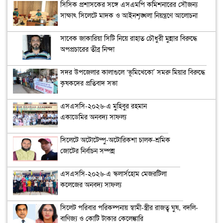
সিসিক প্রশাসকের সঙ্গে এসএমপি কমিশনারের সৌজন্য
সাক্ষাৎ সিলেটে মাদক ও আইনশৃঙ্খলা নিয়ন্ত্রণে আলোচনা
সাবেক জাকারিয়া সিটি নিয়ে রাহাত চৌধুরী মুন্নার বিরুদ্ধে
অপপ্রচারের তীব্র নিন্দা
সদর উপজেলার কালাগুলে ‘ভূমিখেকো’ সমরু মিয়ার বিরুদ্ধে
কৃষকদের প্রতিবাদ সভা
এসএসসি-২০২৬-এ মুহিবুর রহমান
একাডেমির অনবদ্য সাফল্য
সিলেটে অটোটেম্পু-অটোরিকশা চালক-শ্রমিক
জোটের নির্বাচন সম্পন্ন
এসএসসি-২০২৬-এ স্কলার্সহোম মেজরটিলা
কলেজের অনবদ্য সাফল্য
সিলেট পরিবার পরিকল্পনায় স্বামী-স্ত্রীর রাজত্ব ঘুষ, বদলি-
বাণিজ্য ও কোটি টাকার কেলেঙ্কারি