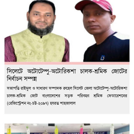
সিলেটে অটোটেম্পু-অটোরিকশা চালক-শ্রমিক জোটের
নির্বাচন সম্পন্ন
সভাপতি রাইমুল ও সাধারণ সম্পাদক রুহেল সিলেট জেলা অটোটেম্পু-অটোরিকশা
চালক-শ্রমিক জোট বাংলাদেশের সড়ক পরিবহন শ্রমিক ফেডারেশনের
(রেজিস্ট্রেশন নং-চট্ট-২০৯৭) হযরত শাহজালাল