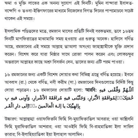
ক্ষমা ও মুক্তি লাভের এক অনন্য সুযোগ এই দিনটি। মুমিন বান্দারা ইবাদত-
বন্দেগি ও তওবা-ইস্তিগফারের মাধ্যমে নিজেদের বিগত দিনের পাপমোচনে সচেষ্ট
থাকেন এই সময়ে।
ইসলামিক পণ্ডিতদের মতে, রমজান মাসের প্রতিটি দিনই বরকতময়, তবে ১৬তম
দিনটি মাগফিরাতের মাঝামাঝি সময় হওয়ায় এর গুরুত্ব অনেক। হাদিসে বর্ণিত
আছে, রমজানের এই সময়ে আল্লাহ তাআলা অসংখ্য জাহান্নামীকে মুক্তি প্রদান
করেন। বিশেষ করে যারা নিষ্ঠার সাথে রোজা পালন করেন এবং লোকচক্ষুর
অন্তরালে আল্লাহর কাছে অশ্রু বিসর্জন দেন, তাদের জন্য এটি পরম পাওয়া।
১৬ রমজানের জন্য একটি বিশেষ দোয়ার কথা বিভিন্ন গ্রন্থে বর্ণিত হয়েছে। ইবনে
আব্বাস (রা.) থেকে বর্ণিত, নবী করীম (সা.) রমজানের দিনগুলোতে নির্দিষ্ট কিছু
দোয়া পড়তেন। ১৬ রমজানের দোয়াটি হলো:
আরবি: اَللّـهُمَّ وَفِّقْنی فیهِ
لِمُوافَقَةِ الاَْبْرارِ، وَجَنِّبْنی فیهِ مُرافَقَةَ الاَْشْرارِ، وَآوِنی فیهِ بِরَحْمَتِکَ
اِلى دارِ الْقَـرারِ، بِاِلهِیَّتِکَ یا اِلـهَ الْعالَمینَ
উচ্চারণ: আল্লাহুম্মা ওয়াফফিক্বনি ফিহি লি-মুয়াফিক্বাতিল আবরার; ওয়া ঝান্নিবনি
ফিহি মুরাফিক্বাতিল আশরার; ওয়া আওইনি ফিহি বি-রাহমাতিকা ইলা দারিল
ক্বারার; বি-ইলাহিয়্যাতিকা ইয়া ইলাহাল আলামিন।