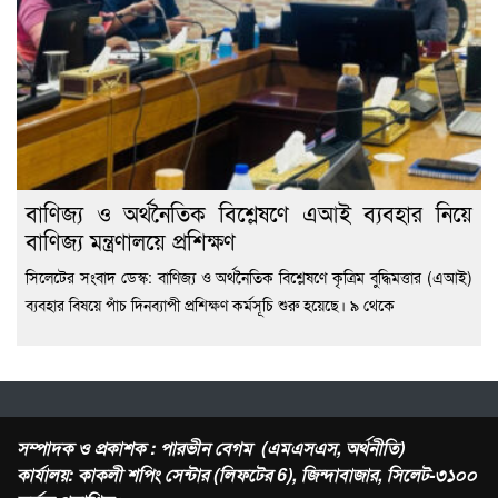
বাণিজ্য ও অর্থনৈতিক বিশ্লেষণে এআই ব্যবহার নিয়ে
বাণিজ্য মন্ত্রণালয়ে প্রশিক্ষণ
সিলেটের সংবাদ ডেস্ক: বাণিজ্য ও অর্থনৈতিক বিশ্লেষণে কৃত্রিম বুদ্ধিমত্তার (এআই)
ব্যবহার বিষয়ে পাঁচ দিনব্যাপী প্রশিক্ষণ কর্মসূচি শুরু হয়েছে। ৯ থেকে
সম্পাদক ও প্রকাশক : পারভীন বেগম (এমএসএস, অর্থনীতি)
কার্যালয়: কাকলী শপিং সেন্টার (লিফটের 6), জিন্দাবাজার, সিলেট-৩১০০