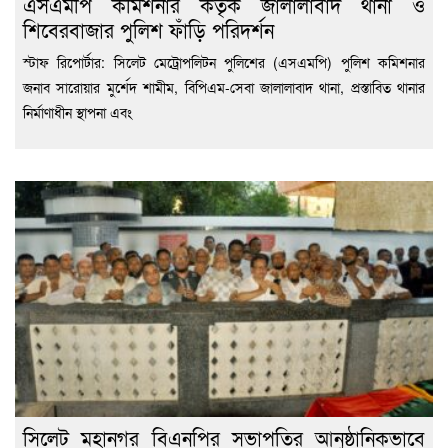
এসএমপি কমিশনার কর্তৃক জালালাবাদ থানা ও
শিবেরবাজার পুলিশ ফাঁড়ি পরিদর্শন
স্টাফ রিপোর্টার: সিলেট মেট্রোপলিটন পুলিশের (এসএমপি) পুলিশ কমিশনার
জনাব সারোয়ার মুর্শেদ শামীম, বিপিএম-সেবা জালালাবাদ থানা, প্রস্তাবিত থানার
নির্মাণাধীন স্থাপনা এবং
সিলেট মহানগর বিএনপির সভাপতির আনুষ্ঠানিকভাবে