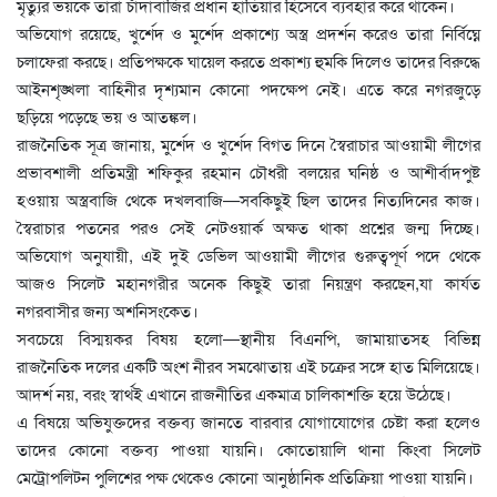
মৃত্যুর ভয়কে তারা চাঁদাবাজির প্রধান হাতিয়ার হিসেবে ব্যবহার করে থাকেন।
অভিযোগ রয়েছে, খুর্শেদ ও মুর্শেদ প্রকাশ্যে অস্ত্র প্রদর্শন করেও তারা নির্বিঘ্নে
চলাফেরা করছে। প্রতিপক্ষকে ঘায়েল করতে প্রকাশ্য হুমকি দিলেও তাদের বিরুদ্ধে
আইনশৃঙ্খলা বাহিনীর দৃশ্যমান কোনো পদক্ষেপ নেই। এতে করে নগরজুড়ে
ছড়িয়ে পড়েছে ভয় ও আতঙ্কল।
রাজনৈতিক সূত্র জানায়, মুর্শেদ ও খুর্শেদ বিগত দিনে স্বৈরাচার আওয়ামী লীগের
প্রভাবশালী প্রতিমন্ত্রী শফিকুর রহমান চৌধরী বলয়ের ঘনিষ্ঠ ও আশীর্বাদপুষ্ট
হওয়ায় অস্ত্রবাজি থেকে দখলবাজি—সবকিছুই ছিল তাদের নিত্যদিনের কাজ।
স্বৈরাচার পতনের পরও সেই নেটওয়ার্ক অক্ষত থাকা প্রশ্নের জন্ম দিচ্ছে।
অভিযোগ অনুযায়ী, এই দুই ডেভিল আওয়ামী লীগের গুরুত্বপূর্ণ পদে থেকে
আজও সিলেট মহানগরীর অনেক কিছুই তারা নিয়ন্ত্রণ করছেন,যা কার্যত
নগরবাসীর জন্য অশনিসংকেত।
সবচেয়ে বিস্ময়কর বিষয় হলো—স্থানীয় বিএনপি, জামায়াতসহ বিভিন্ন
রাজনৈতিক দলের একটি অংশ নীরব সমঝোতায় এই চক্রের সঙ্গে হাত মিলিয়েছে।
আদর্শ নয়, বরং স্বার্থই এখানে রাজনীতির একমাত্র চালিকাশক্তি হয়ে উঠেছে।
এ বিষয়ে অভিযুক্তদের বক্তব্য জানতে বারবার যোগাযোগের চেষ্টা করা হলেও
তাদের কোনো বক্তব্য পাওয়া যায়নি। কোতোয়ালি থানা কিংবা সিলেট
মেট্রোপলিটন পুলিশের পক্ষ থেকেও কোনো আনুষ্ঠানিক প্রতিক্রিয়া পাওয়া যায়নি।