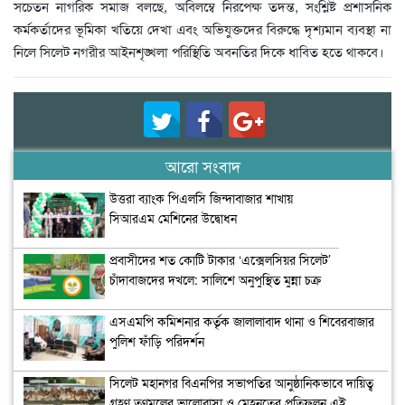
সচেতন নাগরিক সমাজ বলছে, অবিলম্বে নিরপেক্ষ তদন্ত, সংশ্লিষ্ট প্রশাসনিক
কর্মকর্তাদের ভূমিকা খতিয়ে দেখা এবং অভিযুক্তদের বিরুদ্ধে দৃশ্যমান ব্যবস্থা না
নিলে সিলেট নগরীর আইনশৃঙ্খলা পরিস্থিতি অবনতির দিকে ধাবিত হতে থাকবে।
আরো সংবাদ
উত্তরা ব্যাংক পিএলসি জিন্দাবাজার শাখায়
সিআরএম মেশিনের উদ্বোধন
প্রবাসীদের শত কোটি টাকার ‘এক্সেলসিয়র সিলেট’
চাঁদাবাজদের দখলে: সালিশে অনুপুস্থিত মুন্না চক্র
এসএমপি কমিশনার কর্তৃক জালালাবাদ থানা ও শিবেরবাজার
পুলিশ ফাঁড়ি পরিদর্শন
সিলেট মহানগর বিএনপির সভাপতির আনুষ্ঠানিকভাবে দায়িত্ব
গ্রহণ তৃণমূলের ভালোবাসা ও মেহনতের প্রতিফলন এই