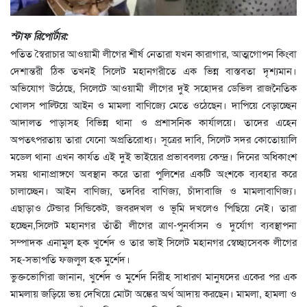
স্টাফ রিপোর্টার:
পতিত স্বৈরাচার আওয়ামী লীগের শীর্ষ নেতারা যখন কারাগার, আত্মগোপন কিংবা
দেশান্তরী ঠিক তখনই সিলেট মহানগরীতে এক ভিন্ন বাস্তবতা দৃশ্যমান।
অভিযোগ উঠেছে, সিলেটে আওয়ামী লীগের দুই সহোদর ডেভিল রাজনৈতিক
খোলস পাল্টিয়ে আইন ও মামলা বাণিজ্যে মেতে ওঠেছেন। দাপিয়ে বেড়াচ্ছেন
আদালত পাড়াসহ বিভিন্ন থানা ও প্রশাসনিক কার্যালয়ে। তাদের এহেন
অপতৎপরতায় তারা যেনো অপ্রতিরোধ্য। সূত্রের দাবি, সিলেট সদর কোতোয়ালি
মডেল থানা এখন কার্যত এই দুই ভাইয়ের প্রভাববলয় কেন্দ্র। দিনের অধিকাংশ
সময় থানাপ্রাঙ্গণে অবস্থান করে তারা পুলিশের একটি অংশকে ব্যবহার করে
চালাচ্ছেন। আইন বাণিজ্য, তদবির বাণিজ্য, চাঁদাবাজি ও মামলাবাণিজ্য।
এছাড়াও টেন্ডার সিন্ডিকেট, জবরদখল ও ভূমি দখলেও পিছিয়ে নেই। তারা
হচ্ছেন,সিলেট মহানগর তাঁতী লীগের ত্রাণ-পুনর্বাসন ও দুর্যোগ ব্যবস্থাপনা
সম্পাদক এনামুল হক খুর্শেদ ও তার ভাই সিলেট মহানগর স্বেচ্ছাসেবক লীগের
সহ-সভাপতি ফজলুল হক মুর্শেদ।
ভুক্তভোগিরা জানান, খুর্শেদ ও মুর্শেদ নিরীহ সাধারণ মানুষদের একের পর এক
মামলায় জড়িয়ে ভয় দেখিয়ে মোটা অঙ্কের অর্থ আদায় করছেন। মামলা, হামলা ও