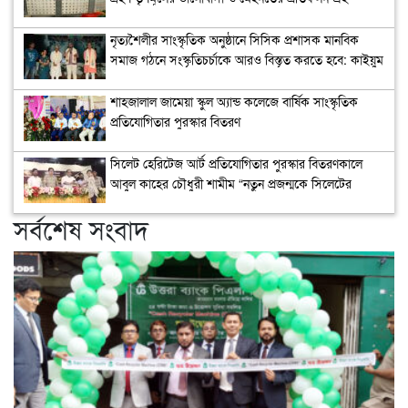
পুনর্বহাল: নাসিম হোসাইন
নৃত্যশৈলীর সাংস্কৃতিক অনুষ্ঠানে সিসিক প্রশাসক মানবিক
সমাজ গঠনে সংস্কৃতিচর্চাকে আরও বিস্তৃত করতে হবে: কাইয়ুম
চৌধুরী
শাহজালাল জামেয়া স্কুল অ্যান্ড কলেজে বার্ষিক সাংস্কৃতিক
প্রতিযোগিতার পুরস্কার বিতরণ
সিলেট হেরিটেজ আর্ট প্রতিযোগিতার পুরস্কার বিতরণকালে
আবুল কাহের চৌধুরী শামীম “নতুন প্রজন্মকে সিলেটের
ইতিহাস ও ঐতিহ্য ধারণ করে এগিয়ে যেতে হবে”
সর্বশেষ সংবাদ