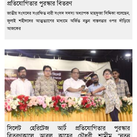
প্রতিযোগিতার পুরস্কার বিতরণ
জাতীয় সংসদের সংরক্ষিত নারী সংসদ সদস্য অধ্যাপক মাহফুজা সিদ্দিকা বলেছেন,
জুলাই শহীদদের আত্মত্যাগের মাধ্যমে অর্জিত নতুন বাস্তবতার ওপর দাঁড়িয়ে
আজকের
সিলেট হেরিটেজ আর্ট প্রতিযোগিতার পুরস্কার
বিতরণকালে আবুল কাহের চৌধুরী শামীম “নতুন