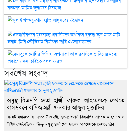
আব্দ
আল
জাক
সার্
মুক্
সভা
মৃত্য
উন্ন
জুলাই
বাক
পরি
গণঅভ্যুত্থান
দুজ
অঙ্গ
স্মৃতি
খাল
ইশত
ওসম
জাদুঘরের
উন্
যুক্
উদ্বোধন
কর
প্রব
তাম
অর্থ
ফেস
জুবা
বুরুঙ
মোদ
মিন
স্কুল
ভিড
সর্বশেষ সংবাদ
মাঠ
অপ
মাটি
জাক
ভরা
৩
মিনি
দিন
স্টে
মধ্য
অসুস্থ বিএনপি নেতা হাজী ফারুক আহমেদকে দেখতে
নির্
প্রক
বাসভবনে বাণিজ্যমন্ত্রী খন্দকার আব্দুল মুক্তাদির
দাবি
ক্ষম
খেল
চাই
সিলেট মহানগর বিএনপির উপদেষ্টা, ২৩নং ওয়ার্ড বিএনপির সাবেক আহ্বায়ক ও
বল
বিশিষ্ট রাজনৈতিক ব্যক্তিত্ব অসুস্থ হাজী মো. ফারুক আহমেদকে দেখতে তাঁর
ভার