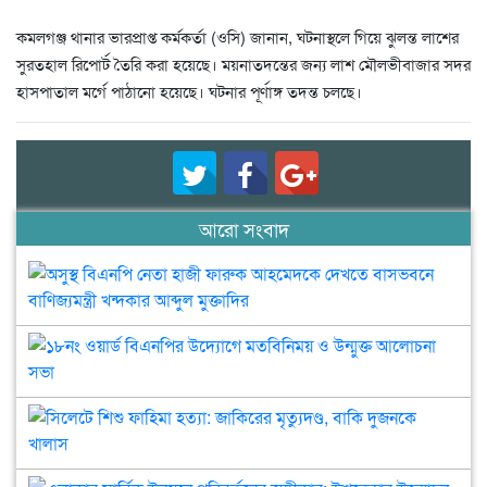
কমলগঞ্জ থানার ভারপ্রাপ্ত কর্মকর্তা (ওসি) জানান, ঘটনাস্থলে গিয়ে ঝুলন্ত লাশের
সুরতহাল রিপোর্ট তৈরি করা হয়েছে। ময়নাতদন্তের জন্য লাশ মৌলভীবাজার সদর
হাসপাতাল মর্গে পাঠানো হয়েছে। ঘটনার পূর্ণাঙ্গ তদন্ত চলছে।
আরো সংবাদ
অসুস
বিএ
নেত
হাজ
১৮ন
ফার
ওয়ার
আহ
বিএ
দেখ
উদ্
সিল
বাস
মতব
শিশু
বাণিজ
ও
ফাহ
খন্
উন্মু
হত্য
এলা