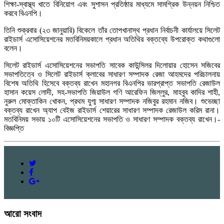
শিক্ষা-স্বাস্থ্য খাতে বিনিয়োগ এবং সুশাসন প্রতিষ্ঠার মাধ্যমে সামগ্রিক উন্নয়ন নিশ্চিত
করবে বিএনপি।
তিনি শুক্রবার (২৩ জানুয়ারি) বিকেলে তাঁর তোপখানাস্থ প্রধান নির্বাচনী কার্যালয়ে সিলেট
রাইডার্স এসোসিয়েশনের মতবিনিময়কালে প্রধান অতিথির বক্তব্যে উপরোক্ত কথাগুলো
বলেন।
সিলেট রাইডার্স এসোসিয়েশনের সভাপতি সাবেক কাউন্সিলর দিলোয়ার হোসেন সজিবের
সভাপতিত্বে ও সিলেট রাইডার্স ক্লাবের সাধারণ সম্পাদক রেজা আহমদের পরিচালনায়
বিশেষ অতিথি হিসেবে বক্তব্য রাখেন মহানগর বিএনপির ভারপ্রাপ্ত সভাপতি রেজাউল
হাসান কয়েস লোদী, সহ-সভাপতি জিয়াউল গণি আরেফিন জিল্লুর, মাহবুব কাদির শাহী,
নুরুল মোক্তাকিন খোকন, প্রথম যুগ্ম সাধারণ সম্পাদক নজিবুর রহমান নজিব। শুভেচ্ছা
বক্তব্য রাখেন অ্যাপ বেইজ রাইডার্স শেয়ারের সাধারণ সম্পাদক রেজাউল করিম রানা।
মতবিনিময় সভায় ১০টি এসোসিয়েশনের সভাপতি ও সাধারণ সম্পাদক বক্তব্য রাখেন।-
বিজ্ঞপ্তি
আরো সংবাদ