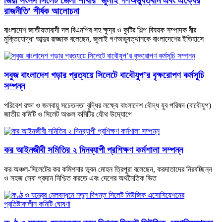
জিয়া সংসদ সিলেট জেলা শাখার ‘জুলাই গণঅভ্যুত্থান এবং ঐক্যের
রাজনীতি’ শীর্ষক আলোচনা
বাংলাদেশ জাতীয়তাবাদী দল বিএনপির সহ ক্ষুদ্র ও কুটির শিল্প বিষয়ক সম্পাদক বীর
মুক্তিযোদ্ধা আব্দুর রাজ্জাক বলেছেন, জুলাই গণঅভ্যুত্থানকে বাংলাদেশের ইতিহাসে
সবুজ বাংলাদেশ গড়ার প্রত্যয়ে সিলেটে বাবৌযুপ’র বৃক্ষরোপণ কর্মসূচি
সম্পন্ন
পরিবেশ রক্ষা ও জলবায়ু সচেতনতা বৃদ্ধির লক্ষ্যে বাংলাদেশ বৌদ্ধ যুব পরিষদ (বাবৌযুপ)
জাতীয় কমিটি ও সিলেট অঞ্চল কমিটির যৌথ উদ্যোগে
কর আইনজীবী সমিতির ২ দিনব্যাপী প্রশিক্ষণ কর্মশালা সম্পন্ন
কর অঞ্চল-সিলেটের কর কমিশনার ভূবন মোহন ত্রিপুরা বলেছেন, করদাতাদের নিরবচ্ছিন্ন
ও সহজ সেবা প্রদান নিশ্চিত করতে এবং দেশের অর্থনৈতিক ভিত