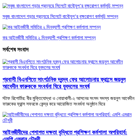
সবুজ বাংলাদেশ গড়ার প্রত্যয়ে সিলেটে বাবৌযুপ’র বৃক্ষরোপণ কর্মসূচি সম্পন্ন
কর আইনজীবী সমিতির ২ দিনব্যাপী প্রশিক্ষণ কর্মশালা সম্পন্ন
সর্বশেষ সংবাদ
প্রবাসী বিএনপিতে সাংগঠনিক দ্বন্দ্ব ফের আলোচনায় ফ্রান্সে জয়নুল
আবেদীন ফারুককে সংবর্ধনা ঘিরে যুবদলের সংঘর্ষ
স্টাফ রিপোর্টার: বীর মুক্তিযোদ্ধা ও নোয়াখালী-২ আসনের সংসদ সদস্য জয়নুল আবেদীন
ফারুকের ফ্রান্স সফরকে কেন্দ্র করে আয়োজিত সংবর্ধনা অনুষ্ঠান ঘিরে
আইনজীবীদের পেশাগত দক্ষতা বৃদ্ধিতে প্রশিক্ষণ কর্মশালা অপরিহার্য:
এমপি এমরান চৌধুরী