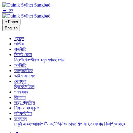
☰ মেনু
e-Paper
English
প্রচ্ছদ
জাতীয়
রাজনীতি
সিলেট জেলা
সিলেট
মৌলভীবাজার
সুনামগঞ্জ
হবিগঞ্জ
অর্থনীতি
আন্তর্জাতিক
আইন আদালত
খেলাধুলা
ক্রিকেট
ফুটবল
গনমাধ্যম
বিনোদন
তথ্য প্রযুক্তি
শিক্ষা ও সংস্কৃতি
লাইফস্টাইল
অন্যান্য
চাকুরী
আবহাওয়া
ধর্ম
পর্যটন
ফটো
ভিডিও
মতামত
শিল্প সাহিত্য
সংবাদ বিজ্ঞপ্তি
স্বাস্থ্য