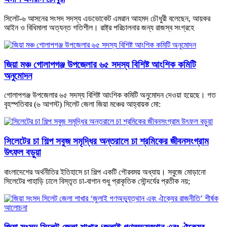
‎সিলেট-৬ আসনের সংসদ সদস্য এডভোকেট এমরান আহমদ চৌধুরী বলেছেন, আয়কর
আইন ও বিধিমালা অত্যন্ত গতিশীল। রাষ্ট্র পরিচালনার জন্য রাজস্ব সংগ্রহে
জিয়া মঞ্চ গোলাপগঞ্জ উপজেলার ৬৫ সদস্য বিশিষ্ট আংশিক কমিটি
অনুমোদন
গোলাপগঞ্জ উপজেলার ৬৫ সদস্য বিশিষ্ট আংশিক কমিটি অনুমোদন দেওয়া হয়েছে। গত
বৃহস্পতিবার (৬ আগস্ট) সিলেট জেলা জিয়া মঞ্চের আহ্বায়ক মো:
সিলেটের চা শিল্প সবুজ সমৃদ্ধির অন্তরালে চা শ্রমিকের জীবনসংগ্রাম
উৎফল বড়ুয়া
বাংলাদেশের অর্থনীতির ইতিহাসে চা শিল্প একটি গৌরবময় অধ্যায়। সবুজে মোড়ানো
সিলেটের পাহাড়ি ঢালে বিস্তৃত চা-বাগান শুধু প্রাকৃতিক সৌন্দর্যের প্রতীক নয়;