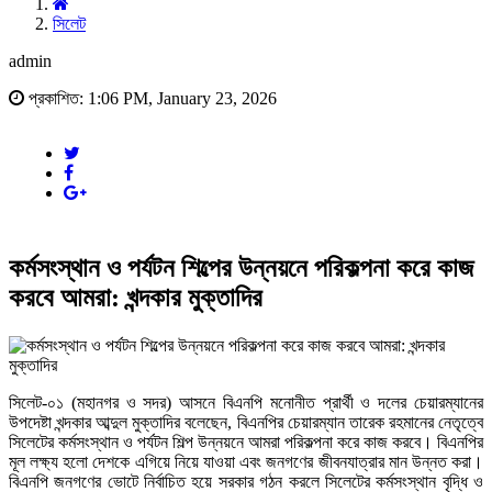
সিলেট
admin
প্রকাশিত: 1:06 PM, January 23, 2026
কর্মসংস্থান ও পর্যটন শিল্পের উন্নয়নে পরিকল্পনা করে কাজ
করবে আমরা: খন্দকার মুক্তাদির
সিলেট-০১ (মহানগর ও সদর) আসনে বিএনপি মনোনীত প্রার্থী ও দলের চেয়ারম্যানের
উপদেষ্টা খন্দকার আব্দুল মুক্তাদির বলেছেন, বিএনপির চেয়ারম্যান তারেক রহমানের নেতৃত্বে
সিলেটের কর্মসংস্থান ও পর্যটন শিল্প উন্নয়নে আমরা পরিকল্পনা করে কাজ করবে। বিএনপির
মূল লক্ষ্য হলো দেশকে এগিয়ে নিয়ে যাওয়া এবং জনগণের জীবনযাত্রার মান উন্নত করা।
বিএনপি জনগণের ভোটে নির্বাচিত হয়ে সরকার গঠন করলে সিলেটের কর্মসংস্থান বৃদ্ধি ও