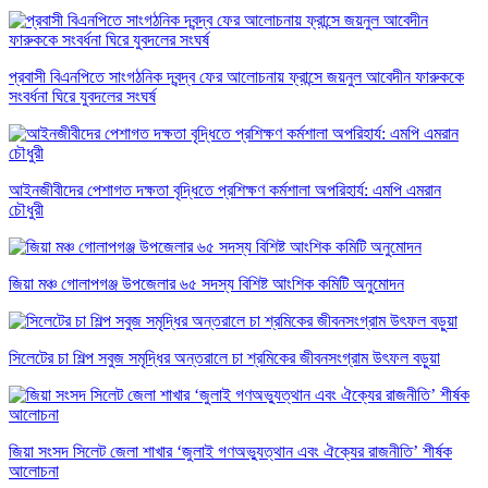
প্রবাসী বিএনপিতে সাংগঠনিক দ্বন্দ্ব ফের আলোচনায় ফ্রান্সে জয়নুল আবেদীন ফারুককে
সংবর্ধনা ঘিরে যুবদলের সংঘর্ষ
আইনজীবীদের পেশাগত দক্ষতা বৃদ্ধিতে প্রশিক্ষণ কর্মশালা অপরিহার্য: এমপি এমরান
চৌধুরী
জিয়া মঞ্চ গোলাপগঞ্জ উপজেলার ৬৫ সদস্য বিশিষ্ট আংশিক কমিটি অনুমোদন
সিলেটের চা শিল্প সবুজ সমৃদ্ধির অন্তরালে চা শ্রমিকের জীবনসংগ্রাম উৎফল বড়ুয়া
জিয়া সংসদ সিলেট জেলা শাখার ‘জুলাই গণঅভ্যুত্থান এবং ঐক্যের রাজনীতি’ শীর্ষক
আলোচনা