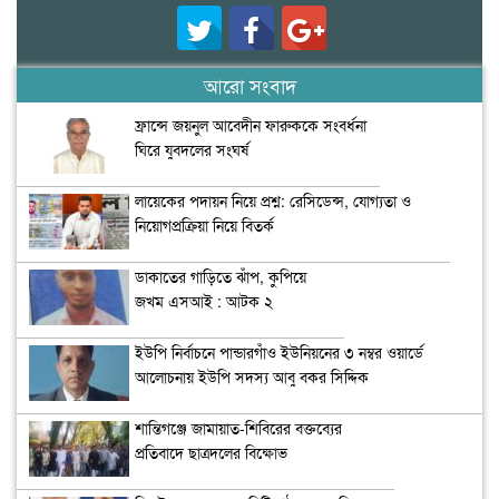
আরো সংবাদ
ফ্রান্সে জয়নুল আবেদীন ফারুককে সংবর্ধনা
ঘিরে যুবদলের সংঘর্ষ
লায়েকের পদায়ন নিয়ে প্রশ্ন: রেসিডেন্স, যোগ্যতা ও
নিয়োগপ্রক্রিয়া নিয়ে বিতর্ক
ডাকাতের গাড়িতে ঝাঁপ, কুপিয়ে
জখম এসআই : আটক ২
ইউপি নির্বাচনে পান্ডারগাঁও ইউনিয়নের ৩ নম্বর ওয়ার্ডে
আলোচনায় ইউপি সদস্য আবু বকর সিদ্দিক
শান্তিগঞ্জে জামায়াত-শিবিরের বক্তব্যের
প্রতিবাদে ছাত্রদলের বিক্ষোভ