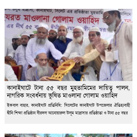
কানাইঘাটে টানা ৫৫ বছর মুহতামিমের দায়িত্ব পালন,
নাগরিক সংবর্ধনায় ভূষিত মাওলানা গোলাম ওয়াহিদ
ইকবাল বাহার, কানাইঘাট প্রতিনিধি: সিলেটের কানাইঘাট উপজেলার ঐতিহ্যবাহী
দ্বীনি শিক্ষা প্রতিষ্ঠান বীরদল আনোয়ারুল উলূম মাদ্রাসার প্রতিষ্ঠাতা ও টানা ৫৫ বছর