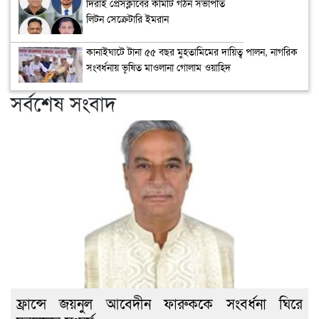
দিরাই প্রেসক্লাবের কমিটি গঠন সভাপতি
লিটন সেক্রেটারি ইমরান
কানাইঘাটে টানা ৫৫ বছর মুহতামিমের দায়িত্ব পালন, নাগরিক
সংবর্ধনায় ভূষিত মাওলানা গোলাম ওয়াহিদ
সর্বশেষ সংবাদ
ফ্রান্সে জয়নুল আবেদীন ফারুককে সংবর্ধনা ঘিরে