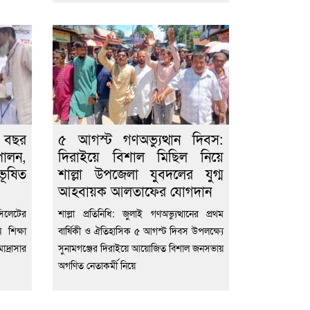
 বছর
৫ আগস্ট গণঅভ্যুত্থান দিবস:
ালন,
দিরাইয়ে বিশাল মিছিল নিয়ে
ূষিত
শাল্লা উপজেলা যুবদলের যুগ্ম
আহবায়ক আলতাফের যোগদান
সিলেটের
শাল্লা প্রতিনিধি: জুলাই গণঅভ্যুত্থানের প্রথম
 শিক্ষা
বার্ষিকী ও ঐতিহাসিক ৫ আগস্ট দিবস উপলক্ষ্যে
দ্রাসার
সুনামগঞ্জের দিরাইয়ে আয়োজিত বিশাল জনসভায়
অগণিত নেতাকর্মী নিয়ে