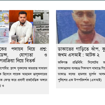
েকের পদায়ন নিয়ে প্রশ্ন:
ডাকাতের গাড়িতে ঝাঁপ, ক
িডেন্স, যোগ্যতা ও
জখম এসআই : আটক ২
গপ্রক্রিয়া নিয়ে বিতর্ক
জকিগঞ্জ প্রতিনিধি: সিলেটের জক
িপোর্টার: ফ্রান্স যুবদলের ভারপ্রাপ্ত সাধারণ
ডাকাতদের ব্যবহৃত পিকআপ থামাতে গিয়ে 
ক হিসেবে লায়েক আহমেদ তালুকদারের
ডাকাত দলের হামলায় মুর্শেদ আল
কে কেন্দ্র করে প্রবাসী রাজনৈতিক অঙ্গনে
পুলিশের এক উপপরিদর্শক (এসআই)
শ্ন ও