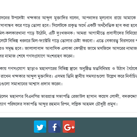
ের উপদেষ্টা খন্দকার আব্দুল মুক্তাদির বলেন, আপনাদর মূল্যবান রায়ে আমাকে ন
বান্ধব করে গড়ে তোলা হবে। সিলেটকে প্রকৃত অর্থে একটি অর্থনৈতিক হাব করা হবে।
িল-কলকারখানা গড়ে উঠেনি, এটি দুঃখজনক। আমরা আগামীতে প্রবাসীদের বিনিয়োগে 
টে বিভিন্ন ধরনরে মিল-ফ্যাক্টরি গড়ে তোলার চেষ্টা করবো। এতে বেকারত্ব নিরসনের 
রও সমৃদ্ধ হবে। জালালাবাদ আবাসিক এলাকা কেন্দ্রীয় জামে মসজিদে আসরের নামা
িবের নামাজ শেষে গণসংযোগে অংশগ্রহণ করেন।
কায় গণসংযোগ ছাড়াও মহানগরের বিভিন্ন স্থানে অনুষ্ঠিত মতবিনিময় ও উঠান বৈঠকে
 রাখেন খন্দকার আব্দুল মুক্তাদির। এসময় তিনি স্থানীয় সমস্যাগুলো উল্লেখ করে নির্বা
এগুলো সমাধানের আশ্বাস প্রদান করেন।
ত ছিলেন মহানগর বিএনপির ভারপ্রাপ্ত সভাপতি রেজাউল হাসান কয়েস লোদী, বদরুদ্দ
্যাণ পরিষদের সভাপতি আব্দুর রহমান রিপন, লল্লিক আহমদ চৌধুরী প্রমুখ।