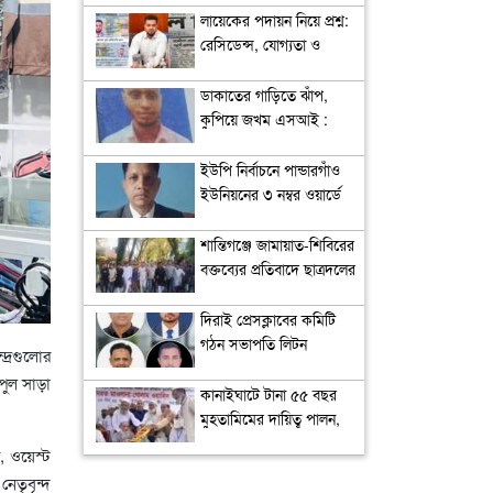
লায়েকের পদায়ন নিয়ে প্রশ্ন:
রেসিডেন্স, যোগ্যতা ও
নিয়োগপ্রক্রিয়া নিয়ে বিতর্ক
ডাকাতের গাড়িতে ঝাঁপ,
কুপিয়ে জখম এসআই :
আটক ২
ইউপি নির্বাচনে পান্ডারগাঁও
ইউনিয়নের ৩ নম্বর ওয়ার্ডে
আলোচনায় ইউপি সদস্য
আবু বকর সিদ্দিক
শান্তিগঞ্জে জামায়াত-শিবিরের
বক্তব্যের প্রতিবাদে ছাত্রদলের
বিক্ষোভ
দিরাই প্রেসক্লাবের কমিটি
গঠন সভাপতি লিটন
দ্রগুলোর
সেক্রেটারি ইমরান
পুল সাড়া
কানাইঘাটে টানা ৫৫ বছর
মুহতামিমের দায়িত্ব পালন,
নাগরিক সংবর্ধনায় ভূষিত
, ওয়েস্ট
মাওলানা গোলাম ওয়াহিদ
েতৃবৃন্দ