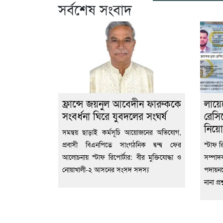
সর্বশেষ সংবাদ
ফ্রান্সে জয়নুল আবেদীন ফারুককে
লায়
সংবর্ধনা ঘিরে যুবদলের সংঘর্ষ
রেস
নিয়ো
সমন্বয় ছাড়াই কর্মসূচি আয়োজনের অভিযোগ,
প্রবাসী বিএনপিতে সাংগঠনিক দ্বন্দ্ব ফের
স্টাফ র
আলোচনায় স্টাফ রিপোর্টার: বীর মুক্তিযোদ্ধা ও
সম্পাদ
নোয়াখালী-২ আসনের সংসদ সদস্য
পদায়ন
নানা প্র