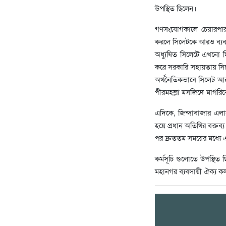
উপস্থিত ছিলেন।
গণসংযোগকালে চেয়ারপারসন
করলে সিলেটকে আরও ব্যবসা
অধ্যুষিত সিলেটে এখনো ম
করে সরকারি সহায়তায় সিলে
অর্থনৈতিকভাবে সিলেট আ
পীরমহল্লা মসজিদে মাগর
এদিকে, জিন্দাবাজার এলা
হয়ে প্রধান অতিথির বক্তব্য
পর দ্রুততম সময়ের মধ্যে 
কর্মসূচি গুলোতে উপস্থি
মহানগর ব্যবসায়ী ঐক্য কল