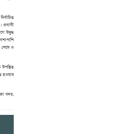
ির্বাচিত
 প্রবাসী
উদ্বুদ্ধ
পাশাপাশি
জ শেষে ও
 উপস্থিত
চিত হওয়ার
োজা বদর,