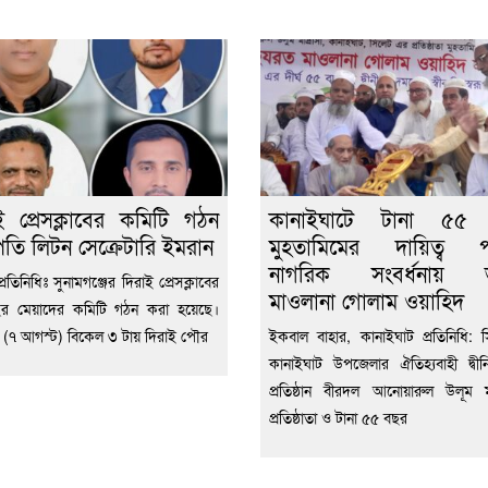
ই প্রেসক্লাবের কমিটি গঠন
কানাইঘাটে টানা ৫৫
তি লিটন সেক্রেটারি ইমরান
মুহতামিমের দায়িত্ব প
নাগরিক সংবর্ধনায় ভ
্রতিনিধিঃ সুনামগঞ্জের দিরাই প্রেসক্লাবের
মাওলানা গোলাম ওয়াহিদ
ছর মেয়াদের কমিটি গঠন করা হয়েছে।
ার (৭ আগস্ট) বিকেল ৩ টায় দিরাই পৌর
ইকবাল বাহার, কানাইঘাট প্রতিনিধি: 
কানাইঘাট উপজেলার ঐতিহ্যবাহী দ্বীনি
প্রতিষ্ঠান বীরদল আনোয়ারুল উলূম মা
প্রতিষ্ঠাতা ও টানা ৫৫ বছর