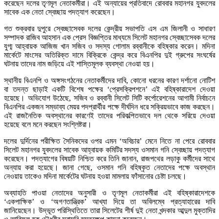
করেছেন দলের তৃণমূল নেতাকর্মীরা। এই অন্যায়ের প্রতিবাদে রোববার মহানগর যুবদলের
সাবেক এক নেতা স্বেচ্ছায় পদত্যাগ করেছেন।
গত শুক্রবার দুপুরে স্বেচ্ছাসেবক দলের কেন্দ্রীয় সভাপতি এস এম জিলানী ও সাধারণ
সম্পাদক রাজিব আহসান এক প্রেস বিজ্ঞপ্তির মাধ্যমে সিলেট মহানগর স্বেচ্ছাসেবক দলের
যুগ্ম আহ্বায়ক আজিজ খান সজিব ও সদস্য গোলাম রব্বানীকে বহিষ্কার করেন। মদিনা
মার্কেটে মাংসের অতিরিক্ত দামে বিক্রিকে কেন্দ্র করে বিএনপির দুই গ্রুপের সংঘর্ষের
ঘটনায় তাদের নাম জড়িয়ে এই শাস্তিমূলক ব্যবস্থা নেওয়া হয়।
স্থানীয় বিএনপি ও অঙ্গসংগঠনের নেতাকর্মীদের দাবি, কোনো ধরনের কারণ দর্শানো নোটিশ
বা তদন্ত ছাড়াই একটি বিশেষ পক্ষের ‘প্রেসক্রিপশনে’ এই বহিষ্কারাদেশ দেওয়া
হয়েছে। অভিযোগ উঠেছে, সজিব ও রব্বানী সিলেট সিটি কর্পোরেশনের আগামী নির্বাচনে
বিএনপির একজন সম্ভাব্য মেয়র পদপ্রার্থীর পক্ষে দীর্ঘদিন ধরে সক্রিয়ভাবে কাজ করছেন।
এই রাজনৈতিক অবস্থানের কারণেই তাদের পরিকল্পিতভাবে দল থেকে সরিয়ে দেওয়া
হয়েছে বলে মনে করছেন সংশ্লিষ্টরা।
দলের দুর্দিনের পরীক্ষিত সৈনিকদের ওপর এমন ‘অবিচার’ মেনে নিতে না পেরে রোববার
সিলেট মহানগর যুবদলের সাবেক আহ্বায়ক কমিটির সদস্য ওসমান গনি স্বেচ্ছায় পদত্যাগ
করেছেন। পদত্যাগের বিষয়টি নিশ্চিত করে তিনি জানান, রাজপথের লড়াকু কর্মীদের সাথে
অন্যায় করা হয়েছে। জানা গেছে, ওসমান গনি বহিষ্কৃত নেতাদের পক্ষে অবস্থান
নেওয়ায় তাকেও মদিনা মার্কেটের ঘটনায় হওয়া মামলায় ফাঁসানোর চেষ্টা চলছে।
অব্যাহতি পাওয়া নেতাদের অনুসারী ও তৃণমূল নেতাকর্মীরা এই বহিষ্কারাদেশকে
‘একপাক্ষিক’ ও ‘অগণতান্ত্রিক’ আখ্যা দিয়ে তা অবিলম্বে প্রত্যাহারের দাবি
জানিয়েছেন। উদ্ভূত পরিস্থিতিতে তারা সিলেটের শীর্ষ দুই নেতা খন্দকার আব্দুল মুক্তাদির