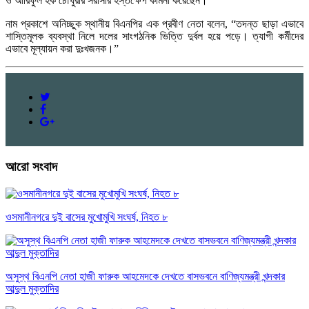
ও আরিফুল হক চৌধুরীর সরাসরি হস্তক্ষেপ কামনা করেছেন।
নাম প্রকাশে অনিচ্ছুক স্থানীয় বিএনপির এক প্রবীণ নেতা বলেন, “তদন্ত ছাড়া এভাবে
শাস্তিমূলক ব্যবস্থা নিলে দলের সাংগঠনিক ভিত্তি দুর্বল হয়ে পড়ে। ত্যাগী কর্মীদের
এভাবে মূল্যায়ন করা দুঃখজনক।”
আরো সংবাদ
ওসমানীনগরে দুই বাসের মুখোমুখি সংঘর্ষ, নিহত ৮
অসুস্থ বিএনপি নেতা হাজী ফারুক আহমেদকে দেখতে বাসভবনে বাণিজ্যমন্ত্রী খন্দকার
আব্দুল মুক্তাদির