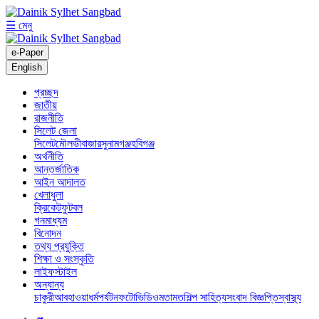
☰ মেনু
e-Paper
English
প্রচ্ছদ
জাতীয়
রাজনীতি
সিলেট জেলা
সিলেট
মৌলভীবাজার
সুনামগঞ্জ
হবিগঞ্জ
অর্থনীতি
আন্তর্জাতিক
আইন আদালত
খেলাধুলা
ক্রিকেট
ফুটবল
গনমাধ্যম
বিনোদন
তথ্য প্রযুক্তি
শিক্ষা ও সংস্কৃতি
লাইফস্টাইল
অন্যান্য
চাকুরী
আবহাওয়া
ধর্ম
পর্যটন
ফটো
ভিডিও
মতামত
শিল্প সাহিত্য
সংবাদ বিজ্ঞপ্তি
স্বাস্থ্য