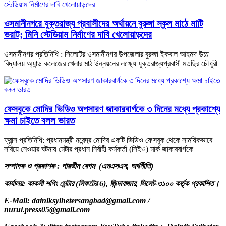
ওসমানীনগরে যুক্তরাজ্য প্রবাসীদের অর্থায়নে বুরুঙ্গা স্কুল মাঠে মাটি
ভরাট; মিনি স্টেডিয়াম নির্মাণের দাবি খেলোয়াড়দের
ওসমানীনগর প্রতিনিধি : সিলেটের ওসমানীনগর উপজেলার বুরুঙ্গা ইকবাল আহমদ উচ্চ
বিদ্যালয় অ্যান্ড কলেজের খেলার মাঠ উন্নয়নের লক্ষ্যে যুক্তরাজ্যপ্রবাসী মতছির চৌধুরী
ফেসবুকে মোদির ভিডিও অপসারণ জাকারবার্গকে ৩ দিনের মধ্যে প্রকাশ্যে
ক্ষমা চাইতে বলল ভারত
ফ্রান্স প্রতিনিধি: প্রধানমন্ত্রী নরেন্দ্র মোদির একটি ভিডিও ফেসবুক থেকে সাময়িকভাবে
সরিয়ে নেওয়ার ঘটনায় মেটার প্রধান নির্বাহী কর্মকর্তা (সিইও) মার্ক জাকারবার্গকে
সম্পাদক ও প্রকাশক : পারভীন বেগম (এমএসএস, অর্থনীতি)
কার্যালয়: কাকলী শপিং সেন্টার (লিফটের 6), জিন্দাবাজার, সিলেট-৩১০০ কর্তৃক প্রকাশিত।
E-Mail: dainiksylhetersangbad@gmail.com /
nurul.press05@gmail.com