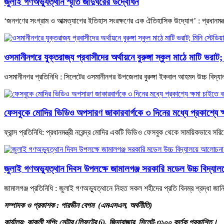
জুলাই গণঅভ্যুত্থান স্মৃতি জাদুঘরের উদ্বোধন
‘জনগণের সংগ্রাম ও আত্মত্যাগের ইতিহাস সংরক্ষণের এক ঐতিহাসিক উদ্যোগ’ : প্রধানমন্ত্র
ওসমানীনগরে যুক্তরাজ্য প্রবাসীদের অর্থায়নে বুরুঙ্গা স্কুল মাঠে মাটি ভরাট; 
ওসমানীনগর প্রতিনিধি : সিলেটের ওসমানীনগর উপজেলার বুরুঙ্গা ইকবাল আহমদ উচ্চ বিদ্যালয়
ফেসবুকে মোদির ভিডিও অপসারণ জাকারবার্গকে ৩ দিনের মধ্যে প্রকাশ্যে 
ফ্রান্স প্রতিনিধি: প্রধানমন্ত্রী নরেন্দ্র মোদির একটি ভিডিও ফেসবুক থেকে সাময়িকভাবে সরিয়ে
জুলাই গণঅভ্যুত্থান দিবস উপলক্ষে জামালগঞ্জ সরকারি মডেল উচ্চ বিদ্য
জামালগঞ্জ প্রতিনিধি : জুলাই গণঅভ্যুত্থানে নিহত সকল শহীদের প্রতি বিনম্র শ্রদ্ধা জ
সম্পাদক ও প্রকাশক : পারভীন বেগম (এমএসএস, অর্থনীতি)
কার্যালয়: কাকলী শপিং সেন্টার (লিফটের 6), জিন্দাবাজার, সিলেট-৩১০০ কর্তৃক প্রকাশিত।