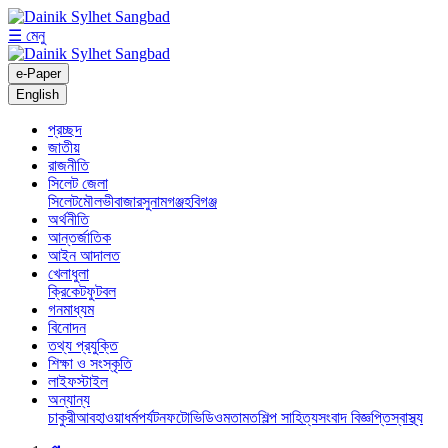
☰ মেনু
e-Paper
English
প্রচ্ছদ
জাতীয়
রাজনীতি
সিলেট জেলা
সিলেট
মৌলভীবাজার
সুনামগঞ্জ
হবিগঞ্জ
অর্থনীতি
আন্তর্জাতিক
আইন আদালত
খেলাধুলা
ক্রিকেট
ফুটবল
গনমাধ্যম
বিনোদন
তথ্য প্রযুক্তি
শিক্ষা ও সংস্কৃতি
লাইফস্টাইল
অন্যান্য
চাকুরী
আবহাওয়া
ধর্ম
পর্যটন
ফটো
ভিডিও
মতামত
শিল্প সাহিত্য
সংবাদ বিজ্ঞপ্তি
স্বাস্থ্য