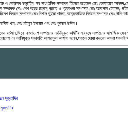
এইচ এ মোহাম্মদ ইব্রাহীম, সহ-সাংগঠনিক সম্পাদক হিসেবে রয়েছেন মোঃ তোফায়েল আহমদ,মোঃ
্পাদক মোঃ শেখ আব্দুর রহমান,প্রচার ও প্রকাশনা সম্পাদক মোঃ আফসান হোসেন, মহিলা
 পরিবেশ বিষয়ক সম্পাদক মোঃ বিশাল ভূঁইয়া শান্ত, আন্তর্জাতিক বিষয়ক সম্পাদক মোঃ সাকি কাউ
সিফ খান, মোঃ মইনুল ইসলাম এবং মোঃ বুরহান উদ্দিন।
মিম বলেন বর্তমান,জিরো বাংলাদেশ সংগঠনের নবনিযুক্ত কমিটির মাধ্যমে সংগঠনের সামাজিক স
ংলাদেশ এর নবনিযুক্ত সভাপতি আশরাফুল আহমদ বলেন,সকলে দোয়া করবেন আমরা সকলই সৎ ও 
মুক্তাদির