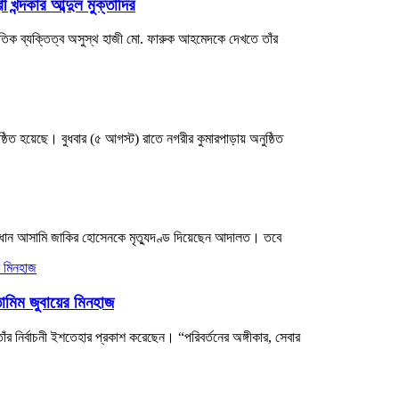
খন্দকার আব্দুল মুক্তাদির
নৈতিক ব্যক্তিত্ব অসুস্থ হাজী মো. ফারুক আহমেদকে দেখতে তাঁর
ঠিত হয়েছে। বুধবার (৫ আগস্ট) রাতে নগরীর কুমারপাড়ায় অনুষ্ঠিত
প্রধান আসামি জাকির হোসেনকে মৃত্যুদণ্ড দিয়েছেন আদালত। তবে
ামিম জুবায়ের মিনহাজ
তাঁর নির্বাচনী ইশতেহার প্রকাশ করেছেন। “পরিবর্তনের অঙ্গীকার, সেবার