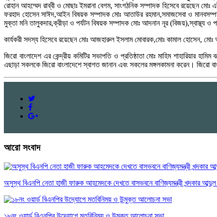
রোহান আহম্মেদ রাব্বী ও মোছাঃ ইমরানা বেগম, সাংগঠনিক সম্পাদক হিসেবে রয়েছেন মোঃ 
ফরহাদ হোসেন সাঈদ,আইন বিষয়ক সম্পাদক মোঃ আতাউর রহমান,সমাজসেবা ও মানবসম্পদ সম
মুক্তা মনি তালুকদার,ক্রীড়া ও পর্যটন বিষয়ক সম্পাদক মোঃ আদনান নূর (বিজয়),স্বাস্থ্য ও
কার্যকরী সদস্য হিসেবে রয়েছেন মোঃ আজহারুল ইসলাম মোবারক,মোঃ কামাল হোসেন, মোঃ আ
জিরো বাংলাদেশ এর কেন্দ্রীয় কমিটির সভাপতি ও প্রতিষ্ঠাতা মোঃ মাহিম শাহারিয়ার হা
এছাড়া সকলকে জিরো বাংলাদেশে স্বাগত জানান এবং সকলের মঙ্গলকামনা করেন। জিরো বা
আরো সংবাদ
অসুস্থ বিএনপি নেতা হাজী ফারুক আহমেদকে দেখতে বাসভবনে বাণিজ্যমন্ত্রী খন্দকার আব্দুল 
১৮নং ওয়ার্ড বিএনপির উদ্যোগে মতবিনিময় ও উন্মুক্ত আলোচনা সভা