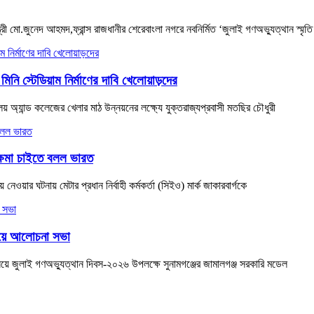
ী মো.জুনেদ আহমদ,ফ্রান্স রাজধানীর শেরেবাংলা নগরে নবনির্মিত ‘জুলাই গণঅভ্যুত্থান স্মৃতি
মিনি স্টেডিয়াম নির্মাণের দাবি খেলোয়াড়দের
 অ্যান্ড কলেজের খেলার মাঠ উন্নয়নের লক্ষ্যে যুক্তরাজ্যপ্রবাসী মতছির চৌধুরী
ক্ষমা চাইতে বলল ভারত
 নেওয়ার ঘটনায় মেটার প্রধান নির্বাহী কর্মকর্তা (সিইও) মার্ক জাকারবার্গকে
ালয়ে আলোচনা সভা
ানিয়ে জুলাই গণঅভ্যুত্থান দিবস-২০২৬ উপলক্ষে সুনামগঞ্জের জামালগঞ্জ সরকারি মডেল