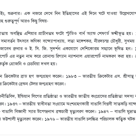
ং, শুক্রবার। এক নজরে দেখে নিন ইতিহাসের এই দিনে ঘটে যাওয়া উল্লেখযোগ্
সহ গুরুত্বপূর্ণ আরও কিছু বিষয়-
য় অবস্থিত এশিয়ার প্রাচীনতম ফটো স্টুডিও বার্ন অ্যান্ড শেফার্ড ভষ্মীভূত হয়
র সমাবর্তন উৎসবে কণিকা বন্দ্যোপাধ্যায়, লতা মঙ্গেশকর, নীরদচন্দ্র চৌধুরী, সুখময় ভট
িজাবেথ ব্রুনার ও ই. সি. জি. সুদর্শন একযোগে দেশিকোত্তম সম্মানে ভূষিত হন
পোর্ট এর নতুন নাম করে রোনাল্ড রিগ্যান ন্যাশনাল এয়ারপোর্ট নামকরণ করা হয়
য়া কর্তৃক গ্রোজনি ও চেচনিয়া দখল হয়।
ান ক্রিকেটার ব্রাড হগ জন্মগ্রহণ করেন। ১৯৮৩ – ভারতীয় ক্রিকেটার এস. শ্রীসান্থ জ
ক্রিকেটার ব্রেন্ডন টেলর জন্মগ্রহণ করেন।
জনীতিবিদ, ইন্ডিয়ান লিগের প্রতিষ্ঠাতা ও ভারতীয় জাতীয় কংগ্রেসের প্রতিষ্ঠাতা সদস্
করেন। ১৯৩৭ – ভারতীয় স্বাধীনতা সংগ্রামে অংশগ্রহণকারী বাঙালি বিপ্লবী সাতকড়ি বন্দ্
ঙালি বিজ্ঞানী স্যার উপেন্দ্রনাথ ব্রহ্মচারী মৃত্যুবরণ করেন। ১৯৪৭ – বাঙালি মুদ্রাতত
ন্ত ভট্টশালী মৃত্যুবরণ করেন। ১৯৭৬ – ভারতীয় বাঙালি চলচ্চিত্র পরিচালক ঋত্বিক ঘটক 