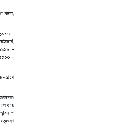
য ঘটনা,
। ১৯৯৭ –
্টাচার্য,
। ১৯৯৮ –
। ২০০০ –
ন্মগ্রহণ
য কালীচরণ
যোপাধ্যায়
্ত্ববিদ ও
মৃত্যুবরণ