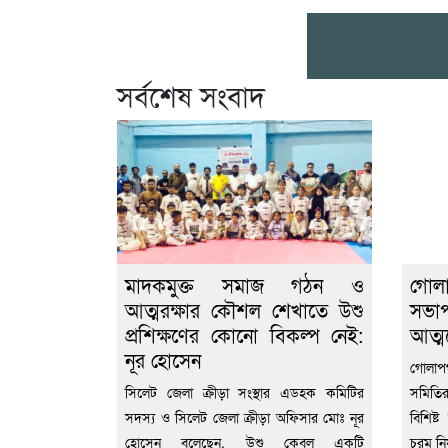
সর্বশেষ সংবাদ
মাদকমুক্ত সমাজ গঠন ও
গোলা
আত্মরক্ষার কৌশল শেখাতে উশু
সভা
প্রশিক্ষণের কোনো বিকল্প নেই:
আত্ম
নূর হোসেন
গোলাপগ
সিলেট জেলা ক্রীড়া সংস্থার এডহক কমিটির
সমিতির
সদস্য ও সিলেট জেলা ক্রীড়া অফিসার মোঃ নূর
বিশিষ্ট
হোসেন বলেছেন, উশু কেবল একটি
চরম নির