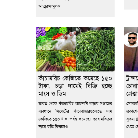
আত্মরক্ষামূলক
কাঁচামরিচ কেজিতে কমেছে ১৫০
ট্র
টাকা, চড়া দামেই বিক্রি হচ্ছে
চোর
মাংস ও ডিম
গ্রেপ
ভারত থেকে কাঁচামরিচ আমদানি বাড়ায় সপ্তাহের
সোবহান
ব্যবধানে সিলেটের কাঁচাবাজারগুলোতে দাম
প্রকাশ
কেজিতে ১৫০ টাকা পর্যন্ত কমেছে। তবে মরিচের
সুরমা ট
দামে স্বস্তি ফিরলেও
থেমে 