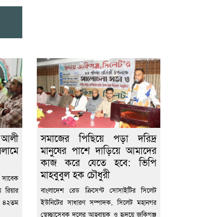
 আলী
সমাজের পিছিয়ে পড়া দরিদ্র
িলামে
মানুষের পাশে দাড়িয়ে আমাদের
কাজ করে যেতে হবে: ভিপি
মাহবুবুল হক চৌধুরী
, সাবেক
ম রিয়ার
বাংলাদেশ রেড ক্রিসেন্ট সোসাইটির সিলেট
 ৪২তম
ইউনিটের সাধারণ সম্পাদক, সিলেট মহানগর
স্বেচ্ছাসেবক দলের আহ্বায়ক ও হৃদয়ে জকিগঞ্জ