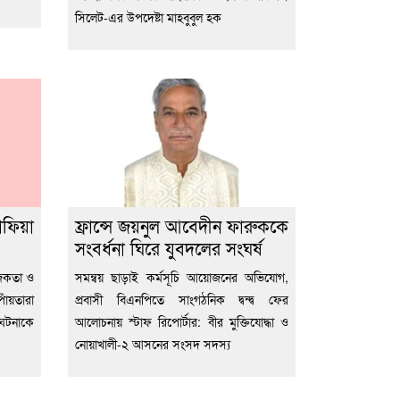
সিলেট-এর উপদেষ্টা মাহবুবুল হক
াফিয়া
ফ্রান্সে জয়নুল আবেদীন ফারুককে
সংবর্ধনা ঘিরে যুবদলের সংঘর্ষ
াজকতা ও
সমন্বয় ছাড়াই কর্মসূচি আয়োজনের অভিযোগ,
াঁয়তারা
প্রবাসী বিএনপিতে সাংগঠনিক দ্বন্দ্ব ফের
 ঘটনাকে
আলোচনায় স্টাফ রিপোর্টার: বীর মুক্তিযোদ্ধা ও
নোয়াখালী-২ আসনের সংসদ সদস্য