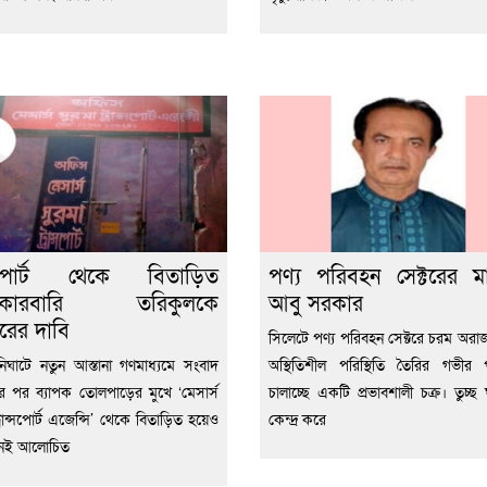
ান্সপোর্ট থেকে বিতাড়িত
পণ্য পরিবহন সেক্টরের ম
াকারবারি তরিকুলকে
আবু সরকার
্তারের দাবি
সিলেটে পণ্য পরিবহন সেক্টরে চরম অর
িঘাটে নতুন আস্তানা গণমাধ্যমে সংবাদ
অস্থিতিশীল পরিস্থিতি তৈরির গভীর প
ের পর ব্যাপক তোলপাড়ের মুখে ‘মেসার্স
চালাচ্ছে একটি প্রভাবশালী চক্র। তুচ্ছ
্রান্সপোর্ট এজেন্সি’ থেকে বিতাড়িত হয়েও
কেন্দ্র করে
নেই আলোচিত