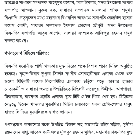
ভারপ্রাপ্ত সাধারণ সম্পাদক মাহমুদুর রহমান, আল ইসলাহ সদর উপজেলা শাখার
সভাপতি মাওলানা নুরুল হক, সাধারণ সম্পাদক মাওলানা শামিম প্রমুখ।
বিএনপি নেতৃবৃন্দের মধ্যে মহানগর বিএনপির ভারপ্রাপ্ত সভাপতি রেজাউল হাসান
কয়েস লোদী, সাধারণ সম্পাদক ইমদাদ হোসেন চৌধুরী, সদর উপজেলা
বিএনপির সভাপতি আবুল কাশেম, সাধারণ সম্পাদক আজিজুর রহমান প্রমুখ
বক্তব্য রাখেন।
গণসংযোগ মিছিলে পরিণত:
বিএনপি মনোনীত প্রার্থী খন্দকার মুক্তাদিরের পক্ষে বিশাল প্রচার মিছিল অনুষ্ঠিত
হয়েছে। বৃহস্পতিবার দুপুরে সিলেট নগরীর সোবহানীঘাট এলাকা থেকে শুরু
হওয়া মিছিলটি কয়েক কিলোমিটার এলাকায় ছড়িয়ে পড়ে। হাজার হাজার
নেতাকর্মী ও সাধারণ জনতার উপস্থিতিতে মিছিলটি যতরপুর, উদ্দীপন, আগপাড়া,
মিরাবাজার, রায়নগর প্রভৃতি এলাকা ঘুরে টিবি গেইট গিয়ে শেষ হয়। মিছিলের
নেতৃত্বে ছিলেন খন্দকার মুক্তাদির। মিছিল চলাকালে সকল শ্রেণি-পেশার মানুষ
হাততালি দিয়ে মুক্তাদিরকে স্বাগত জানান।
গণসংযোগ অন্যান্যের মধ্যে উপস্থিত ছিলেন সহ সভাপতি রহিম মল্লিক, সুদীপ
রঞ্জন সেন বাপ্পু, সাবেক কাউন্সিলর মুজিবুর রহমান মুজিব, মহানগর বিএনপির যুগ্ম