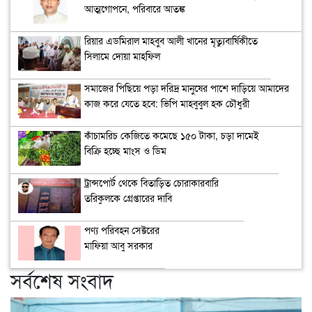
আত্মগোপনে, পরিবারে আতঙ্ক
রিয়ার এডমিরাল মাহবুব আলী খানের মৃত্যুবার্ষিকীতে
সিলামে দোয়া মাহফিল
সমাজের পিছিয়ে পড়া দরিদ্র মানুষের পাশে দাড়িয়ে আমাদের
কাজ করে যেতে হবে: ভিপি মাহবুবুল হক চৌধুরী
কাঁচামরিচ কেজিতে কমেছে ১৫০ টাকা, চড়া দামেই
বিক্রি হচ্ছে মাংস ও ডিম
ট্রান্সপোর্ট থেকে বিতাড়িত চোরাকারবারি
তরিকুলকে গ্রেপ্তারের দাবি
পণ্য পরিবহন সেক্টরের
মাফিয়া আবু সরকার
সর্বশেষ সংবাদ