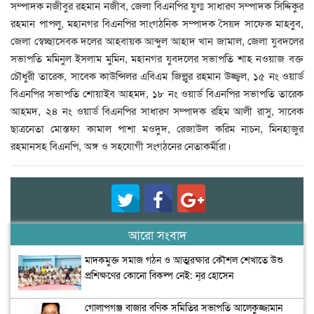
সম্পাদক নজীবুর রহমান নজীব, জেলা বিএনপির যুগ্ম সাধারণ সম্পাদক সিদ্দিকুর
রহমান পাপলু, মহানগর বিএনপির সাংগঠনিক সম্পাদক সৈয়দ সাফেক মাহবুব,
জেলা স্বেচ্ছাসেবক দলের আহবায়ক আব্দুল আহাদ খান জামাল, জেলা যুবদলের
সভাপতি মমিনুল ইসলাম মুমিন, মহানগর যুবদলের সভাপতি শাহ নওয়াজ বক্ত
চৌধুরী তারেক, সাবেক কাউন্সিলর এবিএম জিল্লুর রহমান উজ্জ্বল, ১৫ নং ওয়ার্ড
বিএনপির সভাপতি শোয়াইব আহমদ, ১৮ নং ওয়ার্ড বিএনপির সভাপতি তারেক
আহমদ, ২৪ নং ওয়ার্ড বিএনপির সাধারণ সম্পাদক রহিম আলী রাসু, সাবেক
ছাত্রনেতা মোস্তফা কামাল পাশা মওদুদ, রেজাউল করিম নাচন, মিনহাজুর
রহমানসহ বিএনপি, অঙ্গ ও সহযোগী সংগঠনের নেতাকর্মীরা।
আরো সংবাদ
মাদকমুক্ত সমাজ গঠন ও আত্মরক্ষার কৌশল শেখাতে উশু
প্রশিক্ষণের কোনো বিকল্প নেই: নূর হোসেন
গোলাপগঞ্জ বাজার বণিক সমিতির সভাপতি আলেকুজ্জামান