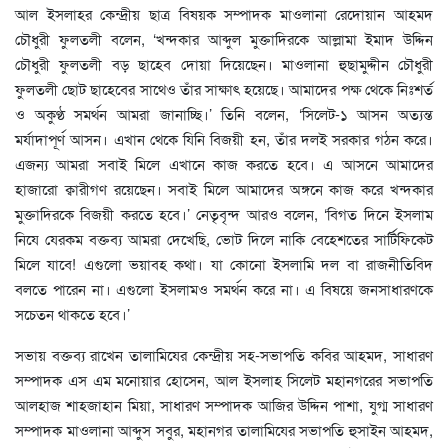
আল ইসলাহর কেন্দ্রীয় ছাত্র বিষয়ক সম্পাদক মাওলানা রেদোয়ান আহমদ
চৌধুরী ফুলতলী বলেন, ‘খন্দকার আব্দুল মুক্তাদিরকে আল্লামা ইমাদ উদ্দিন
চৌধুরী ফুলতলী বড় ছাহেব দোয়া দিয়েছেন। মাওলানা হুছামুদ্দীন চৌধুরী
ফুলতলী ছোট ছাহেবের সাথেও তাঁর সাক্ষাৎ হয়েছে। আমাদের পক্ষ থেকে নিঃশর্ত
ও অকুণ্ঠ সমর্থন আমরা জানাচ্ছি।’ তিনি বলেন, ‘সিলেট-১ আসন অত্যন্ত
মর্যাদাপূর্ণ আসন। এখান থেকে যিনি বিজয়ী হন, তাঁর দলই সরকার গঠন করে।
এজন্য আমরা সবাই মিলে এখানে কাজ করতে হবে। এ আসনে আমাদের
হাজারো ক্বারীগণ রয়েছেন। সবাই মিলে আমাদের অঙ্গনে কাজ করে খন্দকার
মুক্তাদিরকে বিজয়ী করতে হবে।’ নেতৃবৃন্দ আরও বলেন, ‘বিগত দিনে ইসলাম
নিযে যেরকম বক্তব্য আমরা দেখেছি, ভোট দিলে নাকি বেহেশতের সার্টিফিকেট
মিলে যাবে! এগুলো ভয়াবহ কথা। যা কোনো ইসলামি দল বা রাজনীতিবিদ
বলতে পারেন না। এগুলো ইসলামও সমর্থন করে না। এ বিষয়ে জনসাধারণকে
সচেতন থাকতে হবে।’
সভায় বক্তব্য রাখেন তালামিযের কেন্দ্রীয় সহ-সভাপতি কবির আহমদ, সাধারণ
সম্পাদক এস এম মনোয়ার হোসেন, আল ইসলাহ সিলেট মহানগরের সভাপতি
আলহাজ শাহজাহান মিয়া, সাধারণ সম্পাদক আজির উদ্দিন পাশা, যুগ্ম সাধারণ
সম্পাদক মাওলানা আব্দুস সবুর, মহানগর তালামিযের সভাপতি হুসাইন আহমদ,