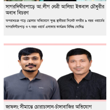
সাগরদিঘীরপাড়ে আ.লীগ নেত্রী আলিয়া ইকবাল চৌধুরীর
অবাধ বিচরণ
অপরাধচক্র গড়ে তোলার অভিযোগে ক্ষুব্ধ স্থানীয়রা সিলেট নগরীর ৯ নম্বর ওয়ার্ডের
সাগরদিঘীরপাড় ও ৭ নম্বর ওয়ার্ড এলাকায় কার্যক্রম নিষিদ্ধ ঘোষিত
জাফলং সীমান্তে চোরাচালান-চাঁদাবাজির অভিযোগ