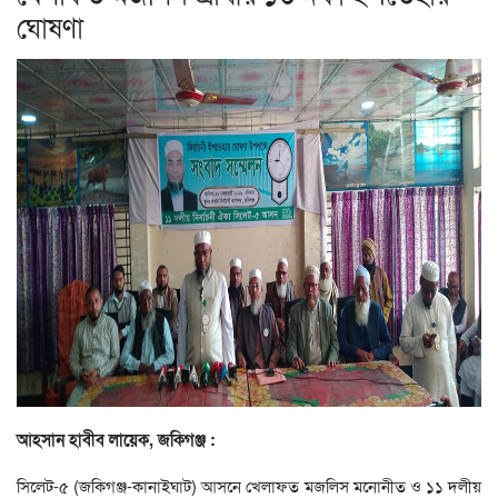
ঘোষণা
আহসান হাবীব লায়েক, জকিগঞ্জ :
সিলেট-৫ (জকিগঞ্জ-কানাইঘাট) আসনে খেলাফত মজলিস মনোনীত ও ১১ দলীয়