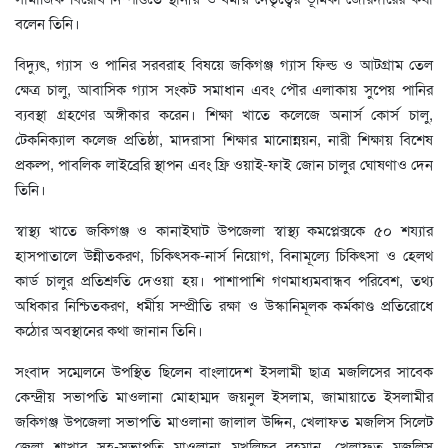
বলেন তিনি।
বিদ্যুৎ, গ্যাস ও পানির সরবরাহ বিষয়ে জকিগঞ্জ গ্যাস ফিল্ড ও আটগ্রাম তেল
ক্ষেত্র চালু, আবাসিক গ্যাস সংকট সমাধান এবং পৌর এলাকায় সুপেয় পানির
ব্যবস্থা গ্রহণের অঙ্গীকার করেন। শিক্ষা খাতে কলেজে অনার্স কোর্স চালু,
টেকনিক্যাল কলেজ প্রতিষ্ঠা, মাদরাসা শিক্ষার মানোন্নয়ন, নারী শিক্ষায় বিশেষ
প্রকল্প, পাবলিক লাইব্রেরি স্থাপন এবং ফ্রি ওয়াই-ফাই জোন চালুর ঘোষণাও দেন
তিনি।
স্বাস্থ্য খাতে জকিগঞ্জ ও কানাইঘাট উপজেলা স্বাস্থ্য কমপ্লেক্সকে ৫০ শয্যার
হাসপাতালে উন্নীতকরণ, চিকিৎসক-নার্স নিয়োগ, বিনামূল্যে চিকিৎসা ও হেলথ
কার্ড চালুর প্রতিশ্রুতি দেওয়া হয়। পাশাপাশি গণমাধ্যমবান্ধব পরিবেশ, তথ্য
অধিকার নিশ্চিতকরণ, ধর্মীয় সম্প্রীতি রক্ষা ও উস্কানিমূলক কর্মকাণ্ড প্রতিরোধে
কঠোর অবস্থানের কথা জানান তিনি।
সংবাদ সম্মেলনে উপস্থিত ছিলেন বাংলাদেশ ইসলামী ছাত্র মজলিসের সাবেক
কেন্দ্রীয় সভাপতি মাওলানা মোহাম্মদ জয়নুল ইসলাম, জামায়াতে ইসলামীর
জকিগঞ্জ উপজেলা সভাপতি মাওলানা জালাল উদ্দিন, খেলাফত মজলিস সিলেট
জেলা শাখার সহ-সভাপতি মাওলানা মুখলিছুর রহমান, খেলাফত মজলিস