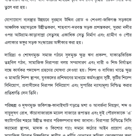
তুলে ধরা হয়।
যোগাযোগ ব্যবস্থার উন্নয়নে বুরহান উদ্দিন রোড ও শেওলা-জকিগঞ্জ সড়ককে
আঞ্চলিক মহাসড়কে উন্নীতকরণ, শাহবাগ-দরবস্ত সড়ক প্রশস্তকরণ, সুরমা নদীর
ওপর আটগ্রাম-কাড়াবাল্লা সেতুসহ একাধিক সেতু নির্মাণ এবং গ্রামীণ ও পৌর
এলাকার ভঙ্গুর সড়ক সংস্কারের অঙ্গীকার করা হয়।
দারিদ্র্য ও শোষণমুক্ত সমাজ গঠনে সুদমুক্ত ক্ষুদ্র ঋণ প্রকল্প, যাকাতভিত্তিক
তহবিল গঠন, সামাজিক নিরাপত্তা বলয় সম্প্রসারণ এবং নারী ও শিশু নির্যাতন
বন্ধে কার্যকর পদক্ষেপ গ্রহণের ঘোষণা দেওয়া হয়। শিল্প ও বাণিজ্য খাতে ক্ষুদ্র
ও মাঝারি শিল্প স্থাপন, যুবকদের প্রশিক্ষণের মাধ্যমে কর্মসংস্থান সৃষ্টি, কুটির শিল্পে
বিনিয়োগ, প্রবাসীদের নিরাপদ বিনিয়োগ এবং সুপারির ন্যায্যমূল্য নিশ্চিত করার
প্রতিশ্রুতি দেন তিনি।
পরিচ্ছন্ন ও দূষণমুক্ত জকিগঞ্জ-কানাইঘাট গড়তে মশা ও আবর্জনা নিয়ন্ত্রণ, শব্দ ও
বায়ুদূষণ রোধ, কাঁচাবাজারকে মডেল বাজারে রূপান্তর এবং দুই পৌরসভাকে ‘এ’
ক্যাটাগরির শহরে উন্নীত করার পরিকল্পনার কথা জানান। নিরাপত্তা নিশ্চিতে সিসি
ক্যামেরা স্থাপন, মাদক ও কিশোর গ্যাং দমনে কঠোর আইন প্রয়োগ এবং
সামাজিক বিরোধ নিষ্পত্তিতে স্থানীয় ও ধর্মীয় নেতৃত্বের ভূমিকা জোরদারের কথা