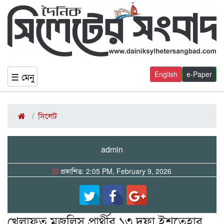
English
e-Paper
☰ মেনু
সিলেট
admin
প্রকাশিত: 2:05 PM, February 9, 2026
খেলাফত মজলিস প্রার্থীর ১৩ দফা ইশতেহার