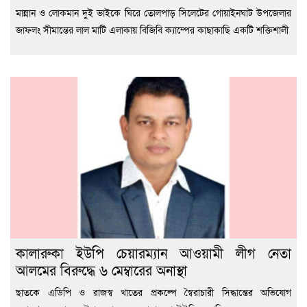
মান্নান ও লোকমান দুই ভাইকে ঘিরে তোলপাড় সিলেটের গোয়াইনঘাট উপজেলার
জাফলং সীমান্তের লাল মাটি এলাকায় বিজিবি ক্যাম্পের কাছাকাছি একটি শক্তিশালী
কালারুকা ইউপি চেয়ারম্যান আওয়ামী লীগ নেতা
আলমের বিরুদ্ধে ৬ মেম্বারের অনাস্থা
ছাতকে এডিপি ও রাজস্ব খাতের প্রকল্পে স্বৈরাচারী সিদ্ধান্তের অভিযোগ