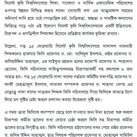
সিলেট কৃষি বিশ্ববিদ্যালয়ে শিক্ষা, গবেষণা ও সার্বিক একাডেমিক পরিবেশের
গুণগত উন্নয়ন নিশ্চিত করার লক্ষ্যে ‘সোনালী দল’ এর আত্মপ্রকাশ সময়ের
অনিবার্য দাবি হয়ে ওঠে।গণতান্ত্রিক চর্চা, নৈতিকতা, স্বচ্ছতা ও সামষ্টিক কল্যাণের
ভিত্তিতে গড়ে ওঠা এই উদ্যোগ সিলেট কৃষি বিশ্ববিদ্যালয়কে একটি ইতিবাচক,
নিরাপদ ও প্রগতিশীল শিক্ষাঙ্গন হিসেবে প্রতিষ্ঠায় কার্যকর ভূমিকা রাখবে।
উল্লেখ্য, গত ১৫ ফেব্রুয়ারি সিলেট কৃষি বিশ্ববিদ্যালয়ে সাদাদল নামধারী
শিক্ষকদের হামলায় ভিসি প্রফেসর ড. মো: আলিমুল ইসলাম, প্রক্টর প্রফেসর ড.
জসিমউদ্দিন আহাম্মদ, এম সাইফুর রহমান হলের প্রভোস্ট প্রফেসর ড. শাহাদাৎ
হোসেন, ভিসি সচিবালয়ে দায়িত্বপালনরত নিরাপত্তাকর্মী সহ কমপক্ষে ৮ জন
আহত হন। গত ১৫ ফেব্রুয়ারি সাদা দলের বর্তমান কমিটির সভাপতি প্রফেসর ড.
কাজী মেহতাজুল ইসলাম, সাধারণ সম্পাদক প্রফেসর ড. শাহানা বেগম এর
নেতৃত্বে সাদা দলের সাতজন শিক্ষক ভিসি সচিবালয়ে গিয়ে ভিসিকে জামাত ট্যাগ
দিয়ে মব সৃষ্টির চেষ্টা করলে প্রশাসন ভবনে উত্তেজনা সৃষ্টি হয়।
এ সময় তারা ভিসিকে ক্যাম্পাস ছেড়ে চলে যাওয়ার জন্য টানা হ্যাচরা শুরু করলে
নিরাপত্তা কর্মীরা তাদের বাধা দেয়ার চেষ্ঠা করলে ভিসি সহ নিরাপত্তা কর্মীরা
তাদের হাতে নিগৃহীত হয়। ভিসি সচিবালয়ে হট্টগোলের খবর পেয়ে প্রক্টর প্রফেসর
ড. জসিম উদ্দিন আহাম্মদ, ছাত্র বিষয়ক পরিচালক প্রফেসর ড. মোহাম্মদ সামিউল