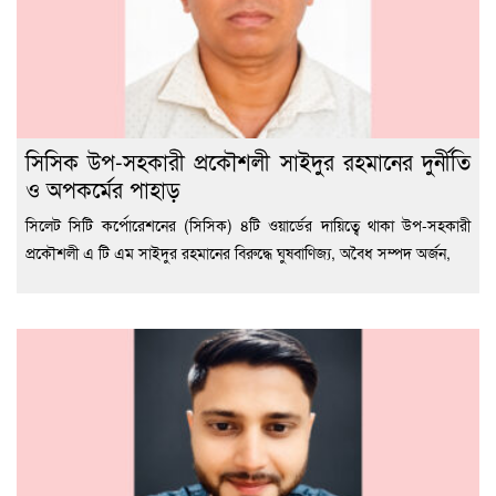
সিসিক উপ-সহকারী প্রকৌশলী সাইদুর রহমানের দুর্নীতি
ও অপকর্মের পাহাড়
সিলেট সিটি কর্পোরেশনের (সিসিক) ৪টি ওয়ার্ডের দায়িত্বে থাকা উপ-সহকারী
প্রকৌশলী এ টি এম সাইদুর রহমানের বিরুদ্ধে ঘুষবাণিজ্য, অবৈধ সম্পদ অর্জন,