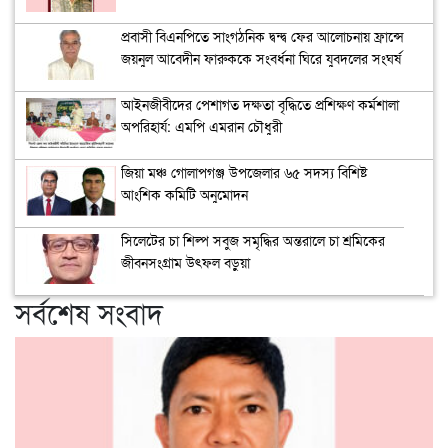
প্রবাসী বিএনপিতে সাংগঠনিক দ্বন্দ্ব ফের আলোচনায় ফ্রান্সে
জয়নুল আবেদীন ফারুককে সংবর্ধনা ঘিরে যুবদলের সংঘর্ষ
আইনজীবীদের পেশাগত দক্ষতা বৃদ্ধিতে প্রশিক্ষণ কর্মশালা
অপরিহার্য: এমপি এমরান চৌধুরী
জিয়া মঞ্চ গোলাপগঞ্জ উপজেলার ৬৫ সদস্য বিশিষ্ট
আংশিক কমিটি অনুমোদন
সিলেটের চা শিল্প সবুজ সমৃদ্ধির অন্তরালে চা শ্রমিকের
জীবনসংগ্রাম উৎফল বড়ুয়া
সর্বশেষ সংবাদ