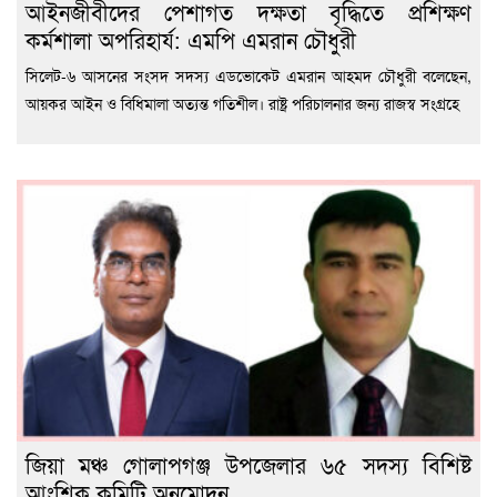
আইনজীবীদের পেশাগত দক্ষতা বৃদ্ধিতে প্রশিক্ষণ
কর্মশালা অপরিহার্য: এমপি এমরান চৌধুরী
‎সিলেট-৬ আসনের সংসদ সদস্য এডভোকেট এমরান আহমদ চৌধুরী বলেছেন,
আয়কর আইন ও বিধিমালা অত্যন্ত গতিশীল। রাষ্ট্র পরিচালনার জন্য রাজস্ব সংগ্রহে
জিয়া মঞ্চ গোলাপগঞ্জ উপজেলার ৬৫ সদস্য বিশিষ্ট
আংশিক কমিটি অনুমোদন