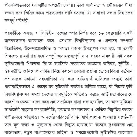
পরিকল্পিতভাবে মব সৃষ্টির অপচেষ্টা চালায়। তারা শালীনতা ও সৌজন্যের সীমা
লঙ্ঘন করে ভিসির কাছে পদত্যাগের দাবি তোলে, যা সাধারণ সভার সিদ্ধান্তের
সম্পূর্ণ পরিপন্থী।
পরবর্তীতে অসত্য ও ভিত্তিহীন তথ্যের ওপর নির্ভর করে ১৬ ফেব্রুয়ারি একটি
মানববন্ধনের আয়োজন করে। সেখানে বিশ্ববিদ্যালয় ও প্রশাসন সম্পর্কে
বিভ্রান্তিকর, উদ্দেশ্যপ্রণোদিত ও অসত্য বক্তব্য উপস্থাপন করা হয়, যা একটি
শিক্ষাঙ্গনের মর্যাদার সঙ্গে সম্পূর্ণ অসামঞ্জস্যপূর্ণ।সাদা দলের নামধারী এই সকল
সুবিধাভোগী শিক্ষকরা বিগত ফ্যাসিস্ট সরকারের আমলের অনিয়ম, দুর্নীতি ,
স্বজনপ্রীতি ও নিয়োগ বাণিজ্য নিয়ে কখনো কোনো প্রশ্ন না তোলে কিংবা বর্তমান
প্রশাসনকে কোনো সহযোগিতা না করে ব্যক্তিস্বার্থ হাসিলের জন্যই তারা
ধারাবাহিকভাবে এ ধরনের মব সৃষ্টিকারী কর্মকাণ্ড চালিয়ে যাচ্ছে, যা সিলেট কৃষি
বিশ্ববিদ্যালয়সহ সমগ্র দেশের ভাবমূর্তিকে ক্ষতিগ্রস্ত করছে।জাতীয়তাবাদের যে
আদর্শ ও চেতনা ধারণ করে এই সংগঠনের যাত্রা শুরু হয়েছিল, তা আজ মুষ্টিমেয়
স্বার্থান্বেষী মহলের অপরাজনীতি, ক্ষমতার অপব্যবহার ও নৈতিক বিচ্যুতির কারণে
গভীরভাবে ক্ষতিগ্রস্ত। আদর্শের পরিবর্তে ব্যক্তি স্বার্থ প্রাধান্য পাওয়ায় সংগঠনটি
তার মূল লক্ষ্য ও মূল্যবোধ থেকে বিচ্যুত হয়েছে-যা অত্যন্ত দুঃখজনক।এই
বাস্তবতায়, নতুন বাংলাদেশের চাহিদা ও সময়োপযোগী দৃষ্টিভঙ্গির আলোকে