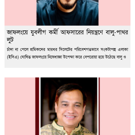
জাফলংয়ে যুবলীগ কর্মী আফসারের নিয়ন্ত্রণে বালু-পাথর
লুট
চাঁদা না পেলে শ্রমিকদের মারধর সিলেটের পরিবেশগতভাবে সংকটাপন্ন এলাকা
(ইসিএ) ঘোষিত জাফলংয়ে নিষেধাজ্ঞা উপেক্ষা করে বেপরোয়া হয়ে উঠেছে বালু ও