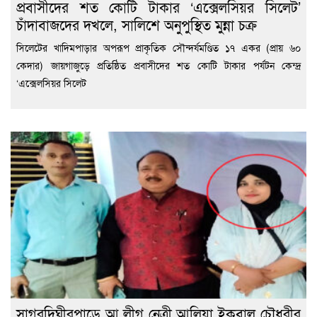
প্রবাসীদের শত কোটি টাকার ‘এক্সেলসিয়র সিলেট’
চাঁদাবাজদের দখলে, সালিশে অনুপুস্থিত মুন্না চক্র
সিলেটের খাদিমপাড়ার অপরূপ প্রাকৃতিক সৌন্দর্যমণ্ডিত ১৭ একর (প্রায় ৬০
কেদার) জায়গাজুড়ে প্রতিষ্ঠিত প্রবাসীদের শত কোটি টাকার পর্যটন কেন্দ্র
‘এক্সেলসিয়র সিলেট
সাগরদিঘীরপাড়ে আ.লীগ নেত্রী আলিয়া ইকবাল চৌধুরীর