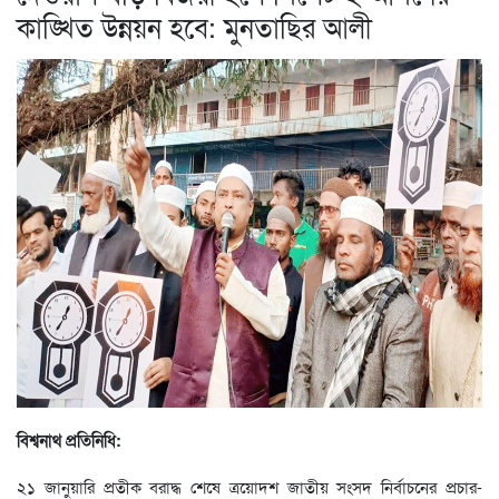
কাঙ্খিত উন্নয়ন হবে: মুনতাছির আলী
বিশ্বনাথ প্রতিনিধি:
২১ জানুয়ারি প্রতীক বরাদ্ধ শেষে ত্রয়োদশ জাতীয় সংসদ নির্বাচনের প্রচার-