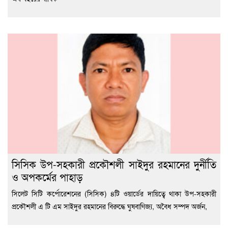
সিসিক উপ-সহকারী প্রকৌশলী সাইদুর রহমানের দুর্নীতি
ও অপকর্মের পাহাড়
সিলেট সিটি কর্পোরেশনের (সিসিক) ৪টি ওয়ার্ডের দায়িত্বে থাকা উপ-সহকারী
প্রকৌশলী এ টি এম সাইদুর রহমানের বিরুদ্ধে ঘুষবাণিজ্য, অবৈধ সম্পদ অর্জন,