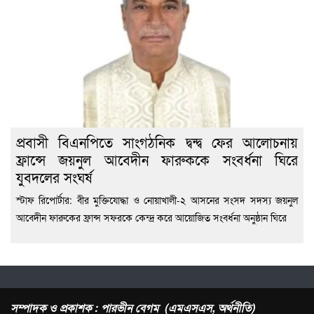
প্রবাসী বিএনপিতে সাংগঠনিক দ্বন্দ্ব ফের আলোচনায়
ফ্রান্সে জয়নুল আবেদীন ফারুককে সংবর্ধনা ঘিরে
যুবদলের সংঘর্ষ
স্টাফ রিপোর্টার: বীর মুক্তিযোদ্ধা ও নোয়াখালী-২ আসনের সংসদ সদস্য জয়নুল
আবেদীন ফারুকের ফ্রান্স সফরকে কেন্দ্র করে আয়োজিত সংবর্ধনা অনুষ্ঠান ঘিরে
সম্পাদক ও প্রকাশক : পারভীন বেগম (এমএসএস, অর্থনীতি)