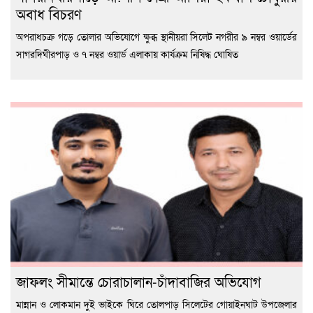
অবাধ বিচরণ
অপরাধচক্র গড়ে তোলার অভিযোগে ক্ষুব্ধ স্থানীয়রা সিলেট নগরীর ৯ নম্বর ওয়ার্ডের
সাগরদিঘীরপাড় ও ৭ নম্বর ওয়ার্ড এলাকায় কার্যক্রম নিষিদ্ধ ঘোষিত
জাফলং সীমান্তে চোরাচালান-চাঁদাবাজির অভিযোগ
মান্নান ও লোকমান দুই ভাইকে ঘিরে তোলপাড় সিলেটের গোয়াইনঘাট উপজেলার