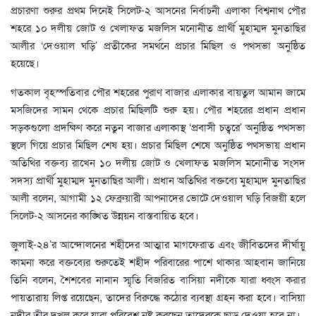
প্রচারণা শুরুর প্রথম দিনেই সিলেট-২ আসনের নির্বাচনী এলাকা বিশ্বনাথ পৌর
শহরে ১০ দলীয় জোট ও খেলাফত মজলিস মনোনীত প্রার্থী মুহাম্মদ মুনতাছির
আলীর ‘দেওয়াল ঘড়ি’ প্রতীকের সমর্থনে প্রচার মিছিল ও পথসভা অনুষ্ঠিত
হয়েছে।
গতকাল বৃহস্পতিবার পৌর শহরের পুরাণ বাজার এলাকার বায়তুল আমান জামে
মসজিদের সামন থেকে প্রচার মিছিলটি শুরু হয়। পৌর শহরের প্রধান প্রধান
সড়কগুলো প্রদক্ষিণ করে নতুন বাজার এলাকাস্থ ‘প্রবাসী চত্বরে’ অনুষ্ঠিত পথসভা
স্থলে গিয়ে প্রচার মিছিল শেষ হয়। প্রচার মিছিল শেষে অনুষ্ঠিত পথসভায় প্রধান
অতিথির বক্তব্য রাখেন ১০ দলীয় জোট ও খেলাফত মজলিস মনোনীত সংসদ
সদস্য প্রার্থী মুহাম্মদ মুনতাছির আলী। প্রধান অতিথির বক্তব্যে মুহাম্মদ মুনতাছির
আলী বলেন, আগামী ১২ ফেব্রুয়ারী আপনাদের ভোটে দেওয়াল ঘড়ি বিজয়ী হলে
সিলেট-২ আসনের কাঙ্খিত উন্নয়ন বাস্তবায়িত হবে।
জুলাই-২৪’র আন্দোলনের শহীদের আত্মার মাগফেরাত এবং জীবিতদের দীর্ঘায়ু
কামনা করে বক্তব্যের শুরুতেই শহীদ পরিবারের পাশে থাকার আহবান জানিয়ে
তিনি বলেন, শৈশবের নানান স্মৃতি বিজরিত বাসিয়া নদীকে যারা ধ্বংস করার
পায়তারায় লিপ্ত রয়েছেন, তাদের বিরুদ্ধে কঠোর ব্যবস্থা গ্রহন করা হবে। বাসিয়া
নদীর তীর দখল করে যারা পরিবেশ নষ্ট করছেন তাদেরকে ছাড় দেওয়া হবে না।