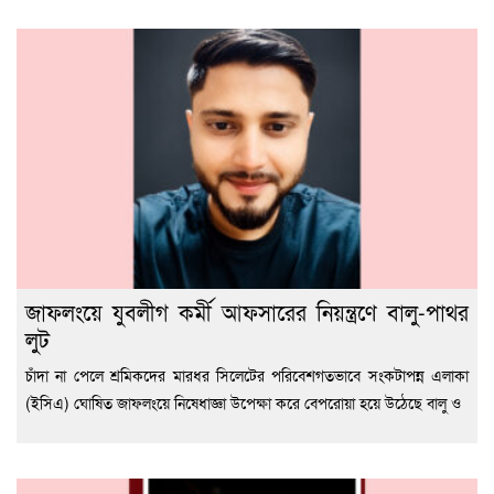
জাফলংয়ে যুবলীগ কর্মী আফসারের নিয়ন্ত্রণে বালু-পাথর
লুট
চাঁদা না পেলে শ্রমিকদের মারধর সিলেটের পরিবেশগতভাবে সংকটাপন্ন এলাকা
(ইসিএ) ঘোষিত জাফলংয়ে নিষেধাজ্ঞা উপেক্ষা করে বেপরোয়া হয়ে উঠেছে বালু ও