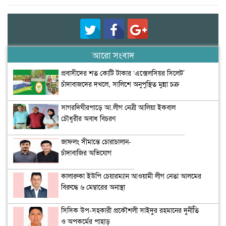
আরো সংবাদ
প্রবাসীদের শত কোটি টাকার ‘এক্সেলসিয়র সিলেট’
চাঁদাবাজদের দখলে, সালিশে অনুপুস্থিত মুন্না চক্র
সাগরদিঘীরপাড়ে আ.লীগ নেত্রী আলিয়া ইকবাল
চৌধুরীর অবাধ বিচরণ
জাফলং সীমান্তে চোরাচালান-
চাঁদাবাজির অভিযোগ
কালারুকা ইউপি চেয়ারম্যান আওয়ামী লীগ নেতা আলমের
বিরুদ্ধে ৬ মেম্বারের অনাস্থা
সিসিক উপ-সহকারী প্রকৌশলী সাইদুর রহমানের দুর্নীতি
ও অপকর্মের পাহাড়