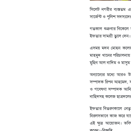
সিলেট নগরীর ব্যস্ততম এ
সার্জেন্ট ও পুলিশ সদস্য
গতকাল শুক্রবার বিকেলে 
ইফতার সামগ্রী তুলে দেন।
এসময় মদন মোহন কলেজ ছ
মাহমুদ খানের পরিচালনায়
মুহিন আল নাদিম ও মাসু
অন্যান্যের মধ্যে আরও উ
সম্পাদক রিপন আহমেদ, সাহ
ও গবেষণা সম্পাদক আনিছ
নাহিদসহ কলেজ ছাত্রদলের ব
ইফতার বিতরণকালে নেতৃবৃন
নিরলসভাবে কাজ করে যাচ্ছ
এই ক্ষুদ্র আয়োজন। ভবিষ
করেন।-বিজ্ঞপ্তি