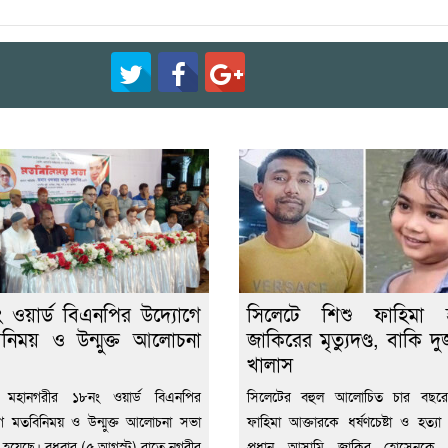
 ওয়ার্ড বিএনপির উদ্যোগে
সিলেটে শিশু ফাহিমা হত
নিময় ও উন্মুক্ত আলোচনা
জাকিরের মৃত্যুদণ্ড, বাকি দ
খালাস
 মহানগরীর ১৮নং ওয়ার্ড বিএনপির
সিলেটের বহুল আলোচিত চার বছরে
ে মতবিনিময় ও উন্মুক্ত আলোচনা সভা
ফাহিমা আক্তারকে ধর্ষণচেষ্টা ও হত্যা 
িত হয়েছে। বুধবার (৫ আগস্ট) রাতে নগরীর
প্রধান আসামি জাকির হোসেনকে মৃত্