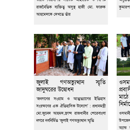
রাজনৈতিক ব্যক্তিত্ব অসুস্থ হাজী মো. ফারুক
কুমারপা
আহমেদকে দেখতে তাঁর
জুলাই গণঅভ্যুত্থান স্মৃতি
ওসম
জাদুঘরের উদ্বোধন
প্রবা
মাঠে
‘জনগণের সংগ্রাম ও আত্মত্যাগের ইতিহাস
নির্ম
সংরক্ষণের এক ঐতিহাসিক উদ্যোগ’ : প্রধানমন্ত্রী
মো.জুনেদ আহমদ,ফ্রান্স রাজধানীর শেরেবাংলা
ওসমানী
নগরে নবনির্মিত ‘জুলাই গণঅভ্যুত্থান স্মৃতি
উপজেলা
অ্যান্