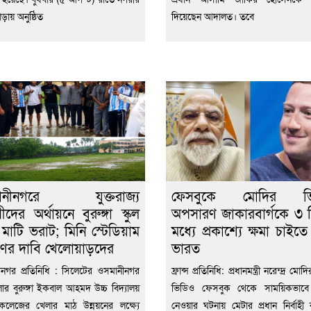
ড়ায় অনুষ্ঠিত
দিয়েছেন আদালত। তবে
ানীনগরে যুক্তরাজ্য
ফেসবুকে মোদির ভ
সীদের অর্থায়নে বুরুঙ্গা স্কুল
অপসারণ জাকারবার্গকে ৩ 
 মাটি ভরাট; মিনি স্টেডিয়াম
মধ্যে প্রকাশ্যে ক্ষমা চাইত
াণের দাবি খেলোয়াড়দের
ভারত
নগর প্রতিনিধি : সিলেটের ওসমানীনগর
ফ্রান্স প্রতিনিধি: প্রধানমন্ত্রী নরেন্দ্র ম
র বুরুঙ্গা ইকবাল আহমদ উচ্চ বিদ্যালয়
ভিডিও ফেসবুক থেকে সাময়িকভাবে
ড কলেজের খেলার মাঠ উন্নয়নের লক্ষ্যে
নেওয়ার ঘটনায় মেটার প্রধান নির্বাহী কর