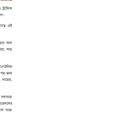
 ট্রাফিক
দল।
 হাতে এই
াহান আল
িয়া, শাহ
সাংগঠনিক
 সহ-তথ্য
, সায়েম,
 সদস্যরা
াত্রদলের
দ ব্যক্ত