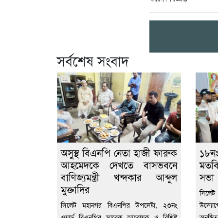
সর্বশেষ সংবাদ
অসুস্থ বিএনপি নেতা হাজী ফারুক
১৮নং
আহমেদকে দেখতে বাসভবনে
মতবি
বাণিজ্যমন্ত্রী খন্দকার আব্দুল
সভা
মুক্তাদির
সিলেট
সিলেট মহানগর বিএনপির উপদেষ্টা, ২৩নং
উদ্যোগ
ওয়ার্ড বিএনপির সাবেক আহ্বায়ক ও বিশিষ্ট
অনুষ্ঠ