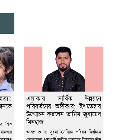
্যা:
এলাকার সার্বিক উন্নয়নে
ুজনকে
পরিবর্তনের অঙ্গীকার: ইশতেহার
উন্মোচন করলেন তামিম জুবায়ের
মিনহাজ
র শিশু
মামলায়
আসন্ন ৩ নং সুরমা ইউনিয়ন পরিষদ নির্বাচনে
যুদণ্ড
চেয়ারম্যান পদপ্রার্থী তামিম জুবায়ের মিনহাজ তাঁর