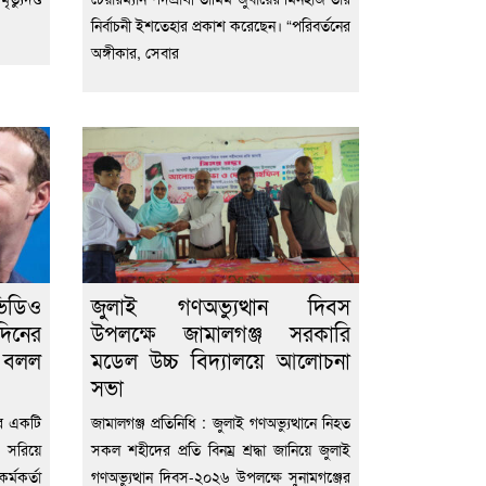
নির্বাচনী ইশতেহার প্রকাশ করেছেন। “পরিবর্তনের
অঙ্গীকার, সেবার
িডিও
জুলাই গণঅভ্যুত্থান দিবস
দিনের
উপলক্ষে জামালগঞ্জ সরকারি
ে বলল
মডেল উচ্চ বিদ্যালয়ে আলোচনা
সভা
োদির একটি
জামালগঞ্জ প্রতিনিধি : জুলাই গণঅভ্যুত্থানে নিহত
 সরিয়ে
সকল শহীদের প্রতি বিনম্র শ্রদ্ধা জানিয়ে জুলাই
্মকর্তা
গণঅভ্যুত্থান দিবস-২০২৬ উপলক্ষে সুনামগঞ্জের