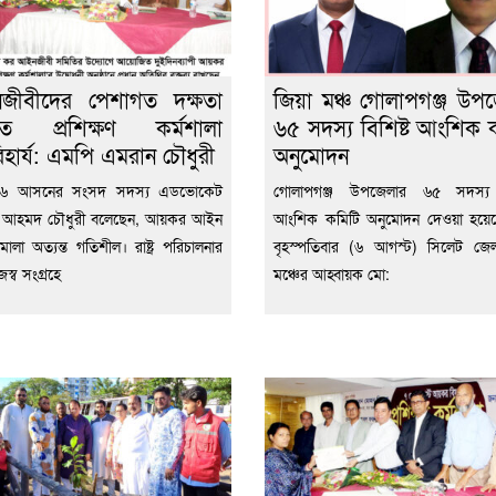
জীবীদের পেশাগত দক্ষতা
জিয়া মঞ্চ গোলাপগঞ্জ উপ
ধিতে প্রশিক্ষণ কর্মশালা
৬৫ সদস্য বিশিষ্ট আংশিক 
হার্য: এমপি এমরান চৌধুরী
অনুমোদন
ট-৬ আসনের সংসদ সদস্য এডভোকেট
গোলাপগঞ্জ উপজেলার ৬৫ সদস্য ব
 আহমদ চৌধুরী বলেছেন, আয়কর আইন
আংশিক কমিটি অনুমোদন দেওয়া হয়ে
মালা অত্যন্ত গতিশীল। রাষ্ট্র পরিচালনার
বৃহস্পতিবার (৬ আগস্ট) সিলেট জেল
জস্ব সংগ্রহে
মঞ্চের আহ্বায়ক মো: