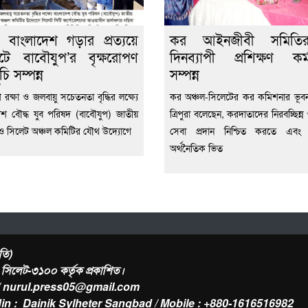
 বাংলাদেশ গড়ার প্রত্যয়ে
কর আইনজীবী সমিত
টে বাবৌযুপ’র বৃক্ষরোপণ
দিনব্যাপী প্রশিক্ষণ কর্
চি সম্পন্ন
সম্পন্ন
রক্ষা ও জলবায়ু সচেতনতা বৃদ্ধির লক্ষ্যে
কর অঞ্চল-সিলেটের কর কমিশনার ভূব
েশ বৌদ্ধ যুব পরিষদ (বাবৌযুপ) জাতীয়
ত্রিপুরা বলেছেন, করদাতাদের নিরবচ্ছিন্
ও সিলেট অঞ্চল কমিটির যৌথ উদ্যোগে
সেবা প্রদান নিশ্চিত করতে এবং
অর্থনৈতিক ভিত
তি)
র, সিলেট-৩১০০ কর্তৃক প্রকাশিত।
/ nurul.press05@gmail.com
in : Dainik Sylheter Sangbad / Mobile : +880-1616516982