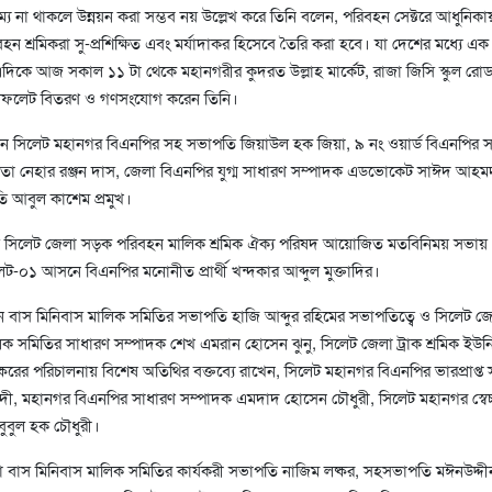
য না থাকলে উন্নয়ন করা সম্ভব নয় উল্লেখ করে তিনি বলেন, পরিবহন সেক্টরে আধুনিকা
 শ্রমিকরা সু-প্রশিক্ষিত এবং মর্যাদাকর হিসেবে তৈরি করা হবে। যা দেশের মধ্যে এক দৃষ
এদিকে আজ সকাল ১১ টা থেকে মহানগরীর কুদরত উল্লাহ মার্কেট, রাজা জিসি স্কুল রোড
 লিফলেট বিতরণ ও গণসংযোগ করেন তিনি।
ন সিলেট মহানগর বিএনপির সহ সভাপতি জিয়াউল হক জিয়া, ৯ নং ওয়ার্ড বিএনপির 
তা নেহার রঞ্জন দাস, জেলা বিএনপির যুগ্ম সাধারণ সম্পাদক এডভোকেট সাঈদ আহ
 আবুল কাশেম প্রমুখ।
য় সিলেট জেলা সড়ক পরিবহন মালিক শ্রমিক ঐক্য পরিষদ আয়োজিত মতবিনিময় সভায় প
েট-০১ আসনে বিএনপির মনোনীত প্রার্থী খন্দকার আব্দুল মুক্তাদির।
বাস মিনিবাস মালিক সমিতির সভাপতি হাজি আব্দুর রহিমের সভাপতিত্বে ও সিলেট 
ক সমিতির সাধারণ সম্পাদক শেখ এমরান হোসেন ঝুনু, সিলেট জেলা ট্রাক শ্রমিক ইউন
্করের পরিচালনায় বিশেষ অতিথির বক্তব্যে রাখেন, সিলেট মহানগর বিএনপির ভারপ্রাপ্ত
, মহানগর বিএনপির সাধারণ সম্পাদক এমদাদ হোসেন চৌধুরী, সিলেট মহানগর স্বেচ
ুবুল হক চৌধুরী।
লা বাস মিনিবাস মালিক সমিতির কার্যকরী সভাপতি নাজিম লষ্কর, সহসভাপতি মঈনউদ্দী