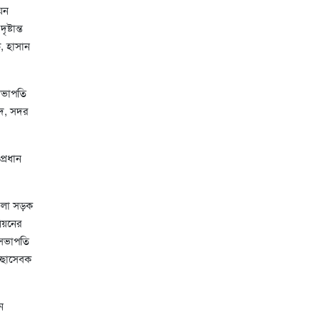
য়ন
্টান্ত
, হাসান
সভাপতি
মদ, সদর
্রধান
জেলা সড়ক
িয়নের
 সভাপতি
্ছাসেবক
ন