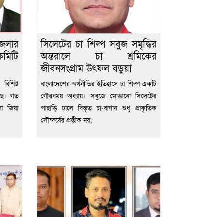
জেলার
সিলেটের চা শিল্প সবুজ সমৃদ্ধির
কমিটি
অন্তরালে চা শ্রমিকের
জীবনসংগ্রাম উৎফল বড়ুয়া
িশিষ্ট
বাংলাদেশের অর্থনীতির ইতিহাসে চা শিল্প একটি
ছে। গত
গৌরবময় অধ্যায়। সবুজে মোড়ানো সিলেটের
া জিয়া
পাহাড়ি ঢালে বিস্তৃত চা-বাগান শুধু প্রাকৃতিক
সৌন্দর্যের প্রতীক নয়;