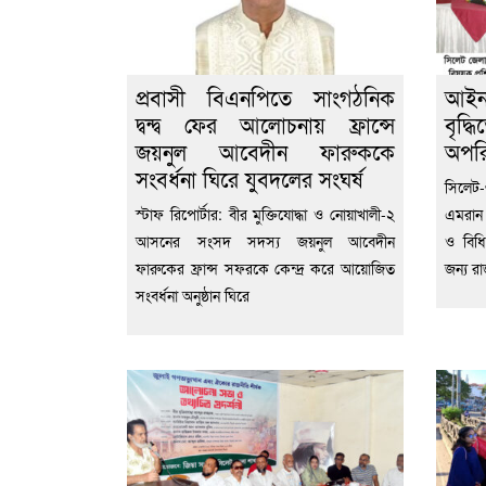
প্রবাসী বিএনপিতে সাংগঠনিক
আইন
দ্বন্দ্ব ফের আলোচনায় ফ্রান্সে
বৃদ্
জয়নুল আবেদীন ফারুককে
অপরি
সংবর্ধনা ঘিরে যুবদলের সংঘর্ষ
‎সিলে
স্টাফ রিপোর্টার: বীর মুক্তিযোদ্ধা ও নোয়াখালী-২
এমরান
আসনের সংসদ সদস্য জয়নুল আবেদীন
ও বিধি
ফারুকের ফ্রান্স সফরকে কেন্দ্র করে আয়োজিত
জন্য রা
সংবর্ধনা অনুষ্ঠান ঘিরে