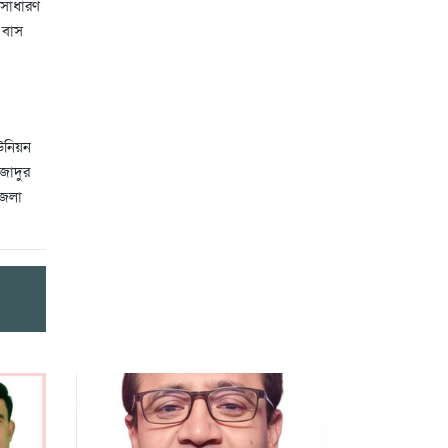
 সাধারণ
 বাস
উনিয়ন
জাদুর
জেলা