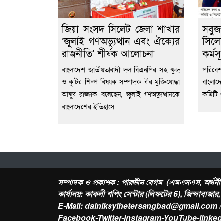
জিয়া সংসদ সিলেট জেলা শাখার
সবুজ
‘জুলাই গণঅভ্যুত্থান এবং ঐক্যের
সিলে
রাজনীতি’ শীর্ষক আলোচনা
কর্মসূ
বাংলাদেশ জাতীয়তাবাদী দল বিএনপির সহ ক্ষুদ্র
পরিবেশ 
ও কুটির শিল্প বিষয়ক সম্পাদক বীর মুক্তিযোদ্ধা
বাংলাদ
আব্দুর রাজ্জাক বলেছেন, জুলাই গণঅভ্যুত্থানকে
কমিটি 
বাংলাদেশের ইতিহাসে
সম্পাদক ও প্রকাশক : পারভীন বেগম (এমএসএস, অর্থনী
কার্যালয়: কাকলী শপিং সেন্টার (লিফটের 6), জিন্দাবাজা
E-Mail: dainiksylhetersangbad@gmail.com 
Facebook-Twitter-instagram-YouTube-linked