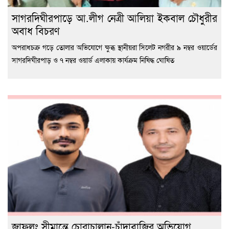
সাগরদিঘীরপাড়ে আ.লীগ নেত্রী আলিয়া ইকবাল চৌধুরীর
অবাধ বিচরণ
অপরাধচক্র গড়ে তোলার অভিযোগে ক্ষুব্ধ স্থানীয়রা সিলেট নগরীর ৯ নম্বর ওয়ার্ডের
সাগরদিঘীরপাড় ও ৭ নম্বর ওয়ার্ড এলাকায় কার্যক্রম নিষিদ্ধ ঘোষিত
জাফলং সীমান্তে চোরাচালান-চাঁদাবাজির অভিযোগ