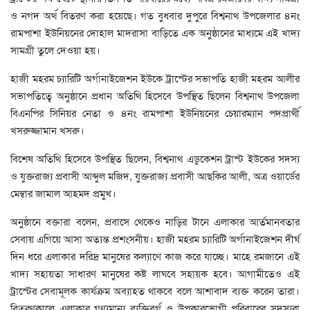
ও নগদ অর্থ বিতরণ করা হয়েছে। গত বুধবার দুপুরে বিশ্বনাথ উপজেলার ৪নং
রামপাশা ইউনিয়নের দোহাল মাদরাসা বাড়িতে এক অনুষ্ঠানের মাধ্যমে এই খাদ্য
সামগ্রী তুলে দেওয়া হয়।
হাজী মহরম চ্যারিটি অর্গানাইজেশন ইউকে ট্রাস্টের সভাপতি হাজী মহরম আলীর
সভাপতিত্বে অনুষ্ঠানে প্রধান অতিথি হিসেবে উপস্থিত ছিলেন বিশ্বনাথ উপজেলা
বিএনপির সিনিয়র নেতা ও ৪নং রামপাশা ইউনিয়নের চেয়ারম্যান পদপ্রার্থী
খসরুজ্জামান খসরু।
বিশেষ অতিথি হিসেবে উপস্থিত ছিলেন, বিশ্বনাথ এডুকেশন ট্রাস্ট ইউকের সদস্য
ও যুক্তরাজ্য প্রবাসী আব্দুল মজিদ, যুক্তরাজ্য প্রবাসী আছকির আলী, অত্র ওয়ার্ডের
মেম্বার জামাল আহমদ প্রমুখ।
অনুষ্ঠানে বক্তারা বলেন, প্রবাসে থেকেও নাড়ির টানে এলাকার আর্তমানবতার
সেবায় এগিয়ে আসা অত্যন্ত প্রশংসনীয়। হাজী মহরম চ্যারিটি অর্গানাইজেশন দীর্ঘ
দিন ধরে এলাকার দরিদ্র মানুষের কল্যাণে কাজ করে যাচ্ছে। মাহে রমজানে এই
খাদ্য সহায়তা সাধারণ মানুষের কষ্ট লাঘবে সহায়ক হবে। আগামীতেও এই
ট্রাস্টের সেবামূলক কার্যক্রম অব্যাহত থাকবে বলে আশাবাদ ব্যক্ত করেন তারা।
বিতরণকালে এলাকার গণ্যমান্য ব্যক্তিবর্গ ও উপকারভোগী পরিবারের সদস্যরা