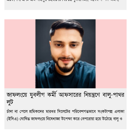
জাফলংয়ে যুবলীগ কর্মী আফসারের নিয়ন্ত্রণে বালু-পাথর
লুট
চাঁদা না পেলে শ্রমিকদের মারধর সিলেটের পরিবেশগতভাবে সংকটাপন্ন এলাকা
(ইসিএ) ঘোষিত জাফলংয়ে নিষেধাজ্ঞা উপেক্ষা করে বেপরোয়া হয়ে উঠেছে বালু ও