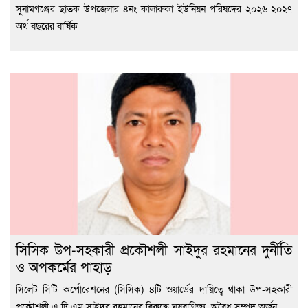
সুনামগঞ্জের ছাতক উপজেলার ৪নং কালারুকা ইউনিয়ন পরিষদের ২০২৬-২০২৭
অর্থ বছরের বার্ষিক
সিসিক উপ-সহকারী প্রকৌশলী সাইদুর রহমানের দুর্নীতি
ও অপকর্মের পাহাড়
সিলেট সিটি কর্পোরেশনের (সিসিক) ৪টি ওয়ার্ডের দায়িত্বে থাকা উপ-সহকারী
প্রকৌশলী এ টি এম সাইদুর রহমানের বিরুদ্ধে ঘুষবাণিজ্য, অবৈধ সম্পদ অর্জন,