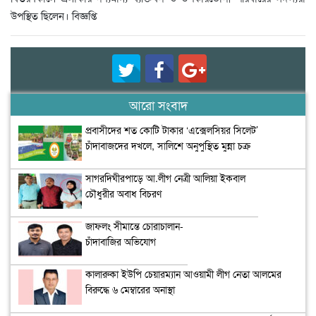
উপস্থিত ছিলেন। বিজ্ঞপ্তি
আরো সংবাদ
প্রবাসীদের শত কোটি টাকার ‘এক্সেলসিয়র সিলেট’
চাঁদাবাজদের দখলে, সালিশে অনুপুস্থিত মুন্না চক্র
সাগরদিঘীরপাড়ে আ.লীগ নেত্রী আলিয়া ইকবাল
চৌধুরীর অবাধ বিচরণ
জাফলং সীমান্তে চোরাচালান-
চাঁদাবাজির অভিযোগ
কালারুকা ইউপি চেয়ারম্যান আওয়ামী লীগ নেতা আলমের
বিরুদ্ধে ৬ মেম্বারের অনাস্থা