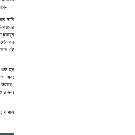
ভোগেন।
রার দাবি
নিকায়নের
া হুমায়ূন
আমেরিকান
সরকার এই
 শুরু হয়
াঁও এবং
ে উঠেছে।
ষের জন্য
িতি সামাল