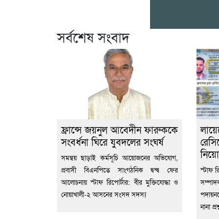
সর্বশেষ সংবাদ
ফ্রান্সে জয়নুল আবেদীন ফারুককে
লায়
সংবর্ধনা ঘিরে যুবদলের সংঘর্ষ
রেস
নিয়ো
সমন্বয় ছাড়াই কর্মসূচি আয়োজনের অভিযোগ,
প্রবাসী বিএনপিতে সাংগঠনিক দ্বন্দ্ব ফের
স্টাফ র
আলোচনায় স্টাফ রিপোর্টার: বীর মুক্তিযোদ্ধা ও
সম্পাদ
নোয়াখালী-২ আসনের সংসদ সদস্য
পদায়ন
নানা প্র