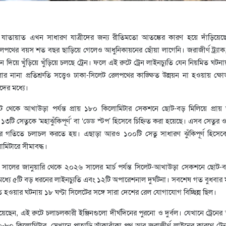
াতায়াত এখন সাধারণ যাত্রীদের জন্য রীতিমতো আতঙ্কের কারণ হয়ে দাঁড়িয়েছে।
থের বয়স শত বছর ছাড়িয়ে গেলেও আধুনিকায়নের ছোঁয়া লাগেনি। জরাজীর্ণ ট্র্যা
িন দিয়ে খুঁড়িয়ে খুঁড়িয়ে চলছে ট্রেন। ফলে এই রুটে ট্রেন লাইনচ্যুতি যেন নিয়মিত ঘট
নানা প্রতিশ্রুতি সত্ত্বেও ঢাকা-সিলেট রেলপথের কাঙ্ক্ষিত উন্নয়ন না হওয়ায় ক্ষ
দের মধ্যে।
 সিলেট থেকে আখাউড়া পর্যন্ত প্রায় ১৮০ কিলোমিটার সেকশনে ছোট-বড় মিলিয়ে প্রা
১৩টি সেতুকে ‘মহাঝুঁকিপূর্ণ’ বা ‘ডেড স্টপ’ হিসেবে চিহ্নিত করা হয়েছে। এসব সেতুর 
টার গতিতে চলাচল করতে হয়। এছাড়া আরও ১০০টি সেতু সাধারণ ঝুঁকিপূর্ণ হিসেবে 
মিটারে সীমাবদ্ধ।
 সালের জানুয়ারি থেকে ২০২৬ সালের মার্চ পর্যন্ত সিলেট-আখাউড়া সেকশনে ছোট-
 মধ্যে ৫টি বড় ধরনের লাইনচ্যুতি এবং ১২টি অপারেশনাল দুর্ঘটনা। সবশেষ গত বুধবার 
 হওয়ার ঘটনায় ১৮ ঘণ্টা সিলেটের সঙ্গে সারা দেশের রেল যোগাযোগ বিচ্ছিন্ন ছিল।
য়েছেন, এই রুটে চলাচলকারী ইঞ্জিনগুলো দীর্ঘদিনের পুরনো ও দুর্বল। যেখানে ট্রেনের 
০-৮০ কিলোমিটার, সেখানে পাহাড়ি আঁকাবাঁকা পথ আর জরাজীর্ণ লাইনের কারণে ট্রে