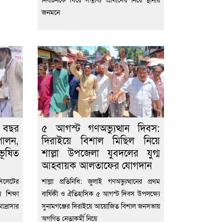
জনমনে
 বছর
৫ আগস্ট গণঅভ্যুত্থান দিবস:
ালন,
দিরাইয়ে বিশাল মিছিল নিয়ে
ূষিত
শাল্লা উপজেলা যুবদলের যুগ্ম
আহবায়ক আলতাফের যোগদান
সিলেটের
শাল্লা প্রতিনিধি: জুলাই গণঅভ্যুত্থানের প্রথম
 শিক্ষা
বার্ষিকী ও ঐতিহাসিক ৫ আগস্ট দিবস উপলক্ষ্যে
দ্রাসার
সুনামগঞ্জের দিরাইয়ে আয়োজিত বিশাল জনসভায়
অগণিত নেতাকর্মী নিয়ে