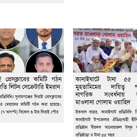
ই প্রেসক্লাবের কমিটি গঠন
কানাইঘাটে টানা ৫৫
তি লিটন সেক্রেটারি ইমরান
মুহতামিমের দায়িত্ব প
নাগরিক সংবর্ধনায় ভ
্রতিনিধিঃ সুনামগঞ্জের দিরাই প্রেসক্লাবের
মাওলানা গোলাম ওয়াহিদ
ছর মেয়াদের কমিটি গঠন করা হয়েছে।
ার (৭ আগস্ট) বিকেল ৩ টায় দিরাই পৌর
ইকবাল বাহার, কানাইঘাট প্রতিনিধি: 
কানাইঘাট উপজেলার ঐতিহ্যবাহী দ্বীনি
প্রতিষ্ঠান বীরদল আনোয়ারুল উলূম মা
প্রতিষ্ঠাতা ও টানা ৫৫ বছর