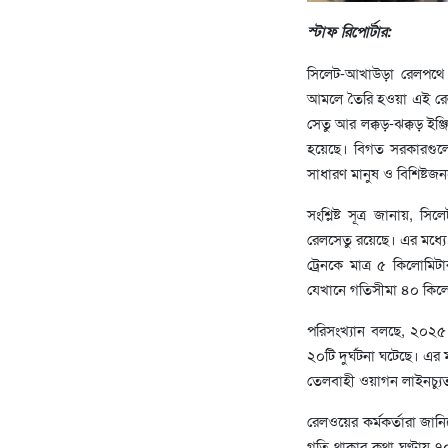
স্টাফ রিপোর্টার:
সিলেট-আখাউড়া রেলপথে য
আমলে তৈরি হওয়া এই রেলপ
সেতু আর লক্কড়-ঝক্কড় ইঞ্জ
হয়েছে। বিগত সরকারগুলোর 
সাধারণ মানুষ ও বিশিষ্টজন
সংশ্লিষ্ট সূত্র জানায়,
রেলসেতু রয়েছে। এর মধ্যে 
ট্রেনকে মাত্র ৫ কিলোমি
যেখানে গতিসীমা ৪০ কিলো
পরিসংখ্যান বলছে, ২০২৫
২০টি দুর্ঘটনা ঘটেছে। এর
তেলবাহী ওয়াগন লাইনচ্যুত
রেলওয়ের কর্মকর্তারা জানি
গতি থাকার কথা ঘণ্টায় ৭