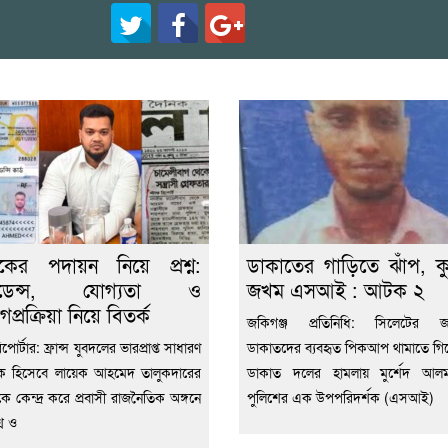
েকের পদায়ন নিয়ে প্রশ্ন:
ডাকাতের গাড়িতে ঝাঁপ, ক
িডেন্স, যোগ্যতা ও
জখম এসআই : আটক ২
গপ্রক্রিয়া নিয়ে বিতর্ক
জকিগঞ্জ প্রতিনিধি: সিলেটের জক
িপোর্টার: ফ্রান্স যুবদলের ভারপ্রাপ্ত সাধারণ
ডাকাতদের ব্যবহৃত পিকআপ থামাতে গিয়ে 
ক হিসেবে লায়েক আহমেদ তালুকদারের
ডাকাত দলের হামলায় মুর্শেদ আল
কে কেন্দ্র করে প্রবাসী রাজনৈতিক অঙ্গনে
পুলিশের এক উপপরিদর্শক (এসআই)
শ্ন ও