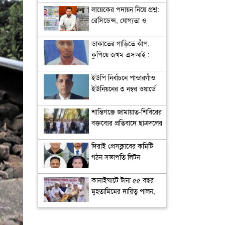
লায়েকের পদায়ন নিয়ে প্রশ্ন:
রেসিডেন্স, যোগ্যতা ও
নিয়োগপ্রক্রিয়া নিয়ে বিতর্ক
ডাকাতের গাড়িতে ঝাঁপ,
কুপিয়ে জখম এসআই :
আটক ২
ইউপি নির্বাচনে পান্ডারগাঁও
ইউনিয়নের ৩ নম্বর ওয়ার্ডে
আলোচনায় ইউপি সদস্য
আবু বকর সিদ্দিক
শান্তিগঞ্জে জামায়াত-শিবিরের
বক্তব্যের প্রতিবাদে ছাত্রদলের
বিক্ষোভ
দিরাই প্রেসক্লাবের কমিটি
গঠন সভাপতি লিটন
সেক্রেটারি ইমরান
কানাইঘাটে টানা ৫৫ বছর
মুহতামিমের দায়িত্ব পালন,
নাগরিক সংবর্ধনায় ভূষিত
মাওলানা গোলাম ওয়াহিদ