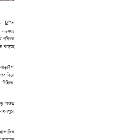
 ব্রিটিশ
ক, নড়বড়ে
নায় পরিণত
োভ বাড়ছে
য় আড়াইশ’
ওপর দিয়ে
চিহ্নিত,
বড় অন্তত
মাধবপুরে
স্বাভাবিক
ন চালাতে