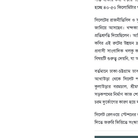
হচ্ছে ৪০-৫০ কিলোমিটার গ
সিলেটের রাজনীতিবিদ ও স
জানিয়ে আসছেন। খন্দকার আ
প্রতিশ্রুতি দিয়েছিলেন। আরিফ
কবির এই রুটের উন্নয়ন দ্
প্রবাসী সাংবাদিক খলকু
বিষয়টি গুরুত্ব দেয়নি, যা
বর্তমানে ঢাকা-চট্টগ্রাম 
আখাউড়া থেকে সিলেট পর্
কুলাউড়ার বরমচাল, শ্রীম
সড়কপথের নির্মাণ কাজ শে
চরম দুর্ভোগের কারণ হয়ে 
সিলেট রেলওয়ে স্টেশনের ব্
দিতে জরুরি ভিত্তিতে সংস্ক