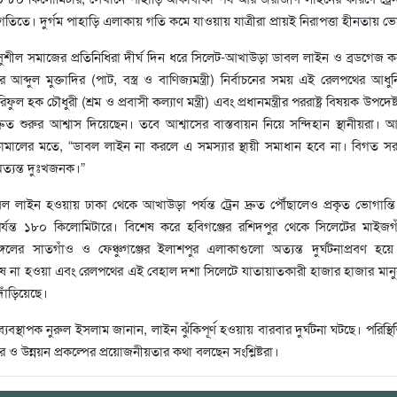
তিতে। দুর্গম পাহাড়ি এলাকায় গতি কমে যাওয়ায় যাত্রীরা প্রায়ই নিরাপত্তা হীনতায় 
ুশীল সমাজের প্রতিনিধিরা দীর্ঘ দিন ধরে সিলেট-আখাউড়া ডাবল লাইন ও ব্রডগেজ ক
ব্দুল মুক্তাদির (পাট, বস্ত্র ও বাণিজ্যমন্ত্রী) নির্বাচনের সময় এই রেলপথের আধু
ুল হক চৌধুরী (শ্রম ও প্রবাসী কল্যাণ মন্ত্রী) এবং প্রধানমন্ত্রীর পররাষ্ট্র বিষয়ক উপদেষ্ট
রুত শুরুর আশ্বাস দিয়েছেন। তবে আশ্বাসের বাস্তবায়ন নিয়ে সন্দিহান স্থানীয়রা। 
 কামালের মতে, “ডাবল লাইন না করলে এ সমস্যার স্থায়ী সমাধান হবে না। বিগত 
 অত্যন্ত দুঃখজনক।”
ডাবল লাইন হওয়ায় ঢাকা থেকে আখাউড়া পর্যন্ত ট্রেন দ্রুত পৌঁছালেও প্রকৃত ভোগান্তি
যন্ত ১৮০ কিলোমিটারে। বিশেষ করে হবিগঞ্জের রশিদপুর থেকে সিলেটের মাইজগ
ঙ্গলের সাতগাঁও ও ফেঞ্চুগঞ্জের ইলাশপুর এলাকাগুলো অত্যন্ত দুর্ঘটনাপ্রবণ হয়
ষ না হওয়া এবং রেলপথের এই বেহাল দশা সিলেটে যাতায়াতকারী হাজার হাজার মানু
দাঁড়িয়েছে।
যবস্থাপক নুরুল ইসলাম জানান, লাইন ঝুঁকিপূর্ণ হওয়ায় বারবার দুর্ঘটনা ঘটছে। পরিস্থ
ার ও উন্নয়ন প্রকল্পের প্রয়োজনীয়তার কথা বলছেন সংশ্লিষ্টরা।