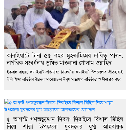
কানাইঘাটে টানা ৫৫ বছর মুহতামিমের দায়িত্ব পালন,
নাগরিক সংবর্ধনায় ভূষিত মাওলানা গোলাম ওয়াহিদ
ইকবাল বাহার, কানাইঘাট প্রতিনিধি: সিলেটের কানাইঘাট উপজেলার ঐতিহ্যবাহী
দ্বীনি শিক্ষা প্রতিষ্ঠান বীরদল আনোয়ারুল উলূম মাদ্রাসার প্রতিষ্ঠাতা ও টানা ৫৫ বছর
৫ আগস্ট গণঅভ্যুত্থান দিবস: দিরাইয়ে বিশাল মিছিল
নিয়ে শাল্লা উপজেলা যুবদলের যুগ্ম আহবায়ক