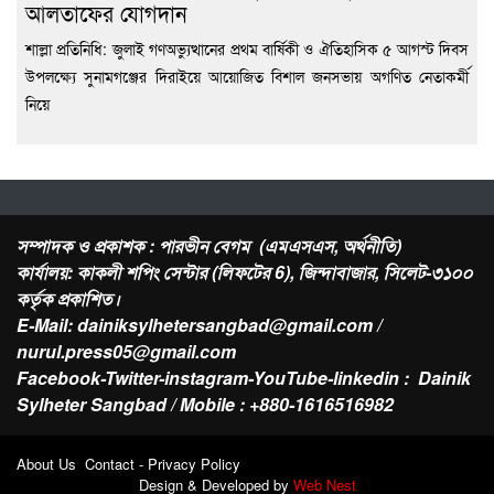
আলতাফের যোগদান
শাল্লা প্রতিনিধি: জুলাই গণঅভ্যুত্থানের প্রথম বার্ষিকী ও ঐতিহাসিক ৫ আগস্ট দিবস
উপলক্ষ্যে সুনামগঞ্জের দিরাইয়ে আয়োজিত বিশাল জনসভায় অগণিত নেতাকর্মী
নিয়ে
সম্পাদক ও প্রকাশক : পারভীন বেগম (এমএসএস, অর্থনীতি)
কার্যালয়: কাকলী শপিং সেন্টার (লিফটের 6), জিন্দাবাজার, সিলেট-৩১০০
কর্তৃক প্রকাশিত।
E-Mail: dainiksylhetersangbad@gmail.com /
nurul.press05@gmail.com
Facebook-Twitter-instagram-YouTube-linkedin : Dainik
Sylheter Sangbad / Mobile : +880-1616516982
About Us Contact - Privacy Policy
Design & Developed by
Web Nest