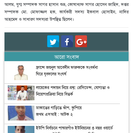
আলম, যুগ্ম সম্পাদক সাগর হাসান শুভ্র, কোষাধ্যক্ষ সাগর হোসেন জাহিদ, দপ্তর
সম্পাদক মো. মোফাজ্জল হক, কার্যকরী সদস্য ইকবাল হোসাইন, নাদির
আহমেদ ও সাধারণ সদস্যরা উপস্থিত ছিলেন।
আরো সংবাদ
ফ্রান্সে জয়নুল আবেদীন ফারুককে সংবর্ধনা
ঘিরে যুবদলের সংঘর্ষ
লায়েকের পদায়ন নিয়ে প্রশ্ন: রেসিডেন্স, যোগ্যতা ও
নিয়োগপ্রক্রিয়া নিয়ে বিতর্ক
ডাকাতের গাড়িতে ঝাঁপ, কুপিয়ে
জখম এসআই : আটক ২
ইউপি নির্বাচনে পান্ডারগাঁও ইউনিয়নের ৩ নম্বর ওয়ার্ডে