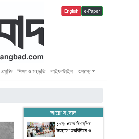
English
e-Paper
প্রযুক্তি
শিক্ষা ও সংস্কৃতি
লাইফস্টাইল
অন্যান্য
আরো সংবাদ
১৮নং ওয়ার্ড বিএনপির
উদ্যোগে মতবিনিময় ও
উন্মুক্ত আলোচনা সভা