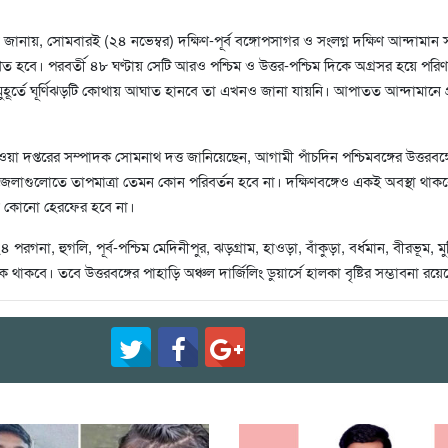
নায়, সোমবারই (২৪ নভেম্বর) দক্ষিণ-পূর্ব বঙ্গোপসাগর ও সংলগ্ন দক্ষিণ আন্দামান 
ণত হবে। পরবর্তী ৪৮ ঘণ্টায় সেটি আরও পশ্চিম ও উত্তর-পশ্চিম দিকে অগ্রসর হয়ে পর
 মুহূর্তে ঘূর্ণিঝড়টি কোথায় আঘাত হানবে তা এখনও জানা যায়নি। আপাতত আন্দামানে 
 দপ্তরের সম্পাদক সোমনাথ দত্ত জানিয়েছেন, আগামী পাঁচদিন পশ্চিমবঙ্গের উত্তরবঙ্
র জেলাগুলোতে তাপমাত্রা তেমন কোন পরিবর্তন হবে না। দক্ষিণবঙ্গেও একই অবস্থা থাক
মন কোনো হেরফের হবে না।
পরগনা, হুগলি, পূর্ব-পশ্চিম মেদিনীপুর, ঝড়গ্ৰাম, হাওড়া, বাঁকুড়া, বর্ধমান, বীরভূম, মু
াকবে। তবে উত্তরবঙ্গের পাহাড়ি অঞ্চল দার্জিলিং ডুয়ার্সে হালকা বৃষ্টির সম্ভাবনা রয়ে