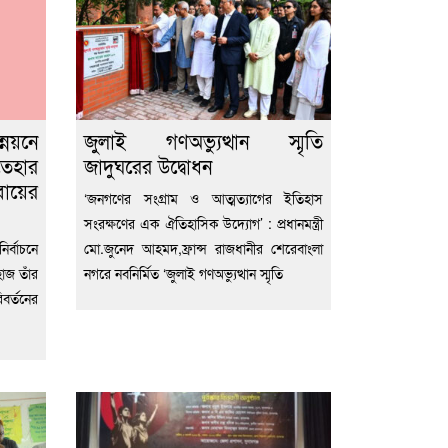
য়নে
জুলাই গণঅভ্যুত্থান স্মৃতি
তেহার
জাদুঘরের উদ্বোধন
ায়ের
‘জনগণের সংগ্রাম ও আত্মত্যাগের ইতিহাস
সংরক্ষণের এক ঐতিহাসিক উদ্যোগ’ : প্রধানমন্ত্রী
র্বাচনে
মো.জুনেদ আহমদ,ফ্রান্স রাজধানীর শেরেবাংলা
হাজ তাঁর
নগরে নবনির্মিত ‘জুলাই গণঅভ্যুত্থান স্মৃতি
বর্তনের