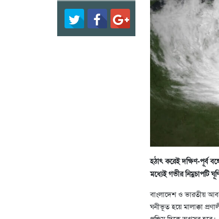
হঠাৎ করেই দক্ষিণ-পূর্ব ব
মধ্যেই গভীর নিম্নচাপটি ঘূর
বাংলাদেশ ও ভারতীয় আবহাও
ঘনীভূত হয়ে মালাক্কা প্রণা
পশ্চিম দিকে অগ্রসর হবে।