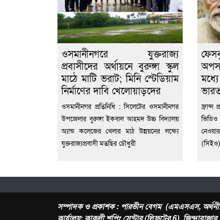
ওসমানীনগরে যুক্তরাজ্য
ফেস
প্রবাসীদের অর্থায়নে বুরুঙ্গা স্কুল
অপসা
মাঠে মাটি ভরাট; মিনি স্টেডিয়াম
মধ্য
নির্মাণের দাবি খেলোয়াড়দের
ভার
ওসমানীনগর প্রতিনিধি : সিলেটের ওসমানীনগর
ফ্রান্স 
উপজেলার বুরুঙ্গা ইকবাল আহমদ উচ্চ বিদ্যালয়
ভিডিও
অ্যান্ড কলেজের খেলার মাঠ উন্নয়নের লক্ষ্যে
নেওয়ার
যুক্তরাজ্যপ্রবাসী মতছির চৌধুরী
(সিইও) 
সম্পাদক ও প্রকাশক : পারভীন বেগম (এমএসএস, অর্থনী
কার্যালয়: কাকলী শপিং সেন্টার (লিফটের 6), জিন্দাবাজা