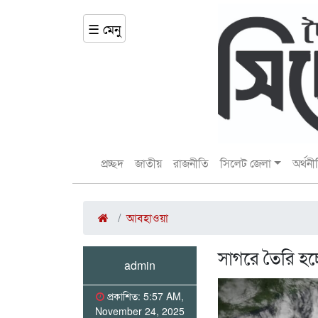
☰ মেনু
প্রচ্ছদ
জাতীয়
রাজনীতি
সিলেট জেলা
অর্থনী
আবহাওয়া
সাগরে তৈরি হচ্
admin
প্রকাশিত: 5:57 AM,
November 24, 2025