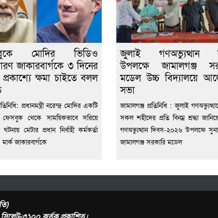
বুকে মোদির ভিডিও
জুলাই গণঅভ্যুত্থান 
রণ জাকারবার্গকে ৩ দিনের
উপলক্ষে জামালগঞ্জ সর
ে প্রকাশ্যে ক্ষমা চাইতে বলল
মডেল উচ্চ বিদ্যালয়ে আ
ত
সভা
প্রতিনিধি: প্রধানমন্ত্রী নরেন্দ্র মোদির একটি
জামালগঞ্জ প্রতিনিধি : জুলাই গণঅভ্যুত্থ
 ফেসবুক থেকে সাময়িকভাবে সরিয়ে
সকল শহীদের প্রতি বিনম্র শ্রদ্ধা জানিয়
 ঘটনায় মেটার প্রধান নির্বাহী কর্মকর্তা
গণঅভ্যুত্থান দিবস-২০২৬ উপলক্ষে সুনা
মার্ক জাকারবার্গকে
জামালগঞ্জ সরকারি মডেল
তি)
র, সিলেট-৩১০০ কর্তৃক প্রকাশিত।