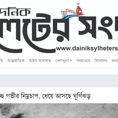
তি
আন্তর্জাতিক
আইন আদালত
খেলাধুলা
গনমাধ্যম
বিনোদন
তথ্য 
ছে গভীর নিম্নচাপ, ধেয়ে আসছে ঘূর্ণিঝড়