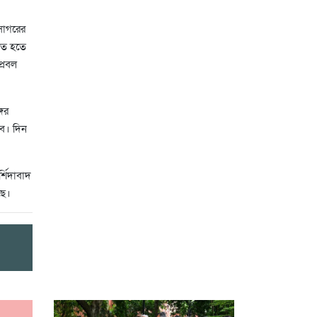
সাগরের
িণত হতে
প্রবল
গের
বে। দিন
র্শিদাবাদ
ছে।