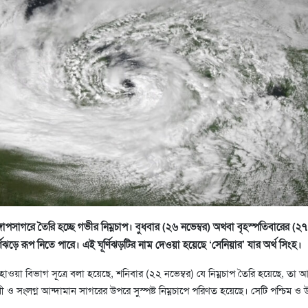
ঙ্গোপসাগরে তৈরি হচ্ছে গভীর নিম্নচাপ। বুধবার (২৬ নভেম্বর) অথবা বৃহস্পতিবারের (২৭
্ণিঝড়ে রূপ নিতে পারে। এই ঘূর্ণিঝড়টির নাম দেওয়া হয়েছে ‘সেনিয়ার’ যার অর্থ সিংহ।
য়া বিভাগ সূত্রে বলা হয়েছে, শনিবার (২২ নভেম্বর) যে নিম্নচাপ তৈরি হয়েছে, তা 
লী ও সংলগ্ন আন্দামান সাগরের উপরে সুস্পষ্ট নিম্নচাপে পরিণত হয়েছে। সেটি পশ্চিম ও উ