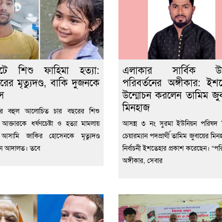
েটে শিশু ফাহিমা হত্যা:
এলাকার সার্বিক উন্ন
রের মৃত্যুদণ্ড, বাকি দুজনকে
পরিবর্তনের অঙ্গীকার: ইশ
স
উন্মোচন করলেন তামিম জুব
মিনহাজ
ের বহুল আলোচিত চার বছরের শিশু
 আক্তারকে ধর্ষণচেষ্টা ও হত্যা মামলায়
আসন্ন ৩ নং সুরমা ইউনিয়ন পরিষদ নি
ন আসামি জাকির হোসেনকে মৃত্যুদণ্ড
চেয়ারম্যান পদপ্রার্থী তামিম জুবায়ের মিন
েন আদালত। তবে
নির্বাচনী ইশতেহার প্রকাশ করেছেন। “পরি
অঙ্গীকার, সেবার