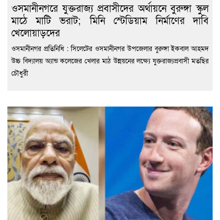
ওসমানীনগরে যুক্তরাজ্য প্রবাসীদের অর্থায়নে বুরুঙ্গা স্কুল
মাঠে মাটি ভরাট; মিনি স্টেডিয়াম নির্মাণের দাবি
খেলোয়াড়দের
ওসমানীনগর প্রতিনিধি : সিলেটের ওসমানীনগর উপজেলার বুরুঙ্গা ইকবাল আহমদ
উচ্চ বিদ্যালয় অ্যান্ড কলেজের খেলার মাঠ উন্নয়নের লক্ষ্যে যুক্তরাজ্যপ্রবাসী মতছির
চৌধুরী