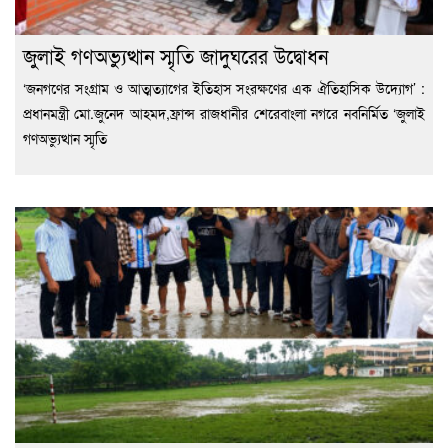
জুলাই গণঅভ্যুত্থান স্মৃতি জাদুঘরের উদ্বোধন
‘জনগণের সংগ্রাম ও আত্মত্যাগের ইতিহাস সংরক্ষণের এক ঐতিহাসিক উদ্যোগ’ :
প্রধানমন্ত্রী মো.জুনেদ আহমদ,ফ্রান্স রাজধানীর শেরেবাংলা নগরে নবনির্মিত ‘জুলাই
গণঅভ্যুত্থান স্মৃতি