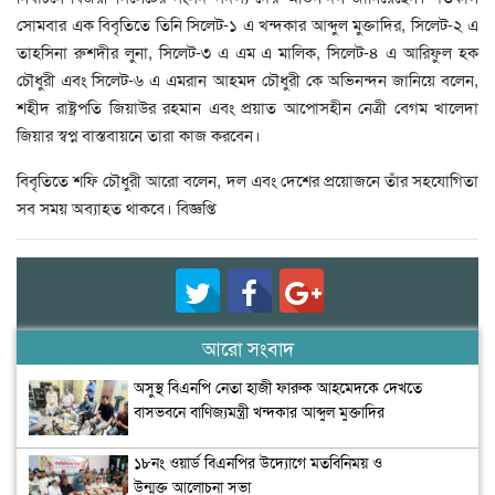
সোমবার এক বিবৃতিতে তিনি সিলেট-১ এ খন্দকার আব্দুল মুক্তাদির, সিলেট-২ এ
তাহসিনা রুশদীর লুনা, সিলেট-৩ এ এম এ মালিক, সিলেট-৪ এ আরিফুল হক
চৌধুরী এবং সিলেট-৬ এ এমরান আহমদ চৌধুরী কে অভিনন্দন জানিয়ে বলেন,
শহীদ রাষ্ট্রপতি জিয়াউর রহমান এবং প্রয়াত আপোসহীন নেত্রী বেগম খালেদা
জিয়ার স্বপ্ন বাস্তবায়নে তারা কাজ করবেন।
বিবৃতিতে শফি চৌধুরী আরো বলেন, দল এবং দেশের প্রয়োজনে তাঁর সহযোগিতা
সব সময় অব্যাহত থাকবে। বিজ্ঞপ্তি
আরো সংবাদ
অসুস্থ বিএনপি নেতা হাজী ফারুক আহমেদকে দেখতে
বাসভবনে বাণিজ্যমন্ত্রী খন্দকার আব্দুল মুক্তাদির
১৮নং ওয়ার্ড বিএনপির উদ্যোগে মতবিনিময় ও
উন্মুক্ত আলোচনা সভা