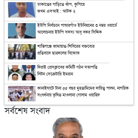
ডাকাতের গাড়িতে ঝাঁপ, কুপিয়ে
জখম এসআই : আটক ২
ইউপি নির্বাচনে পান্ডারগাঁও ইউনিয়নের ৩ নম্বর ওয়ার্ডে
আলোচনায় ইউপি সদস্য আবু বকর সিদ্দিক
শান্তিগঞ্জে জামায়াত-শিবিরের বক্তব্যের
প্রতিবাদে ছাত্রদলের বিক্ষোভ
দিরাই প্রেসক্লাবের কমিটি গঠন সভাপতি
লিটন সেক্রেটারি ইমরান
কানাইঘাটে টানা ৫৫ বছর মুহতামিমের দায়িত্ব পালন, নাগরিক
সংবর্ধনায় ভূষিত মাওলানা গোলাম ওয়াহিদ
সর্বশেষ সংবাদ