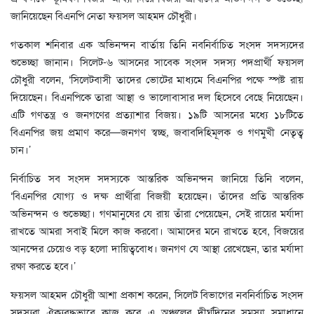
জানিয়েছেন বিএনপি নেতা ফয়সল আহমদ চৌধুরী।
গতকাল শনিবার এক অভিনন্দন বার্তায় তিনি নবনির্বাচিত সংসদ সদস্যদের
শুভেচ্ছা জানান। সিলেট-৬ আসনের সাবেক সংসদ সদস্য পদপ্রার্থী ফয়সল
চৌধুরী বলেন, ‘সিলেটবাসী তাদের ভোটের মাধ্যমে বিএনপির পক্ষে স্পষ্ট রায়
দিয়েছেন। বিএনপিকে তারা আস্থা ও ভালোবাসার দল হিসেবে বেছে নিয়েছেন।
এটি গণতন্ত্র ও জনগণের প্রত্যাশার বিজয়। ১৯টি আসনের মধ্যে ১৮টিতে
বিএনপির জয় প্রমাণ করে—জনগণ স্বচ্ছ, জবাবদিহিমূলক ও গণমুখী নেতৃত্ব
চান।’
নির্বাচিত সব সংসদ সদস্যকে আন্তরিক অভিনন্দন জানিয়ে তিনি বলেন,
‘বিএনপির যোগ্য ও দক্ষ প্রার্থীরা বিজয়ী হয়েছেন। তাঁদের প্রতি আন্তরিক
অভিনন্দন ও শুভেচ্ছা। গণমানুষের যে রায় তাঁরা পেয়েছেন, সেই রায়ের মর্যাদা
রাখতে আমরা সবাই মিলে কাজ করবো। আমাদের মনে রাখতে হবে, বিজয়ের
আনন্দের চেয়েও বড় হলো দায়িত্ববোধ। জনগণ যে আস্থা রেখেছেন, তার মর্যাদা
রক্ষা করতে হবে।’
ফয়সল আহমদ চৌধুরী আশা প্রকাশ করেন, সিলেট বিভাগের নবনির্বাচিত সংসদ
সদস্যরা ঐক্যবদ্ধভাবে কাজ করে এ অঞ্চলের দীর্ঘদিনের সমস্যা সমাধানে