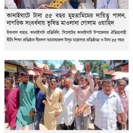
কানাইঘাটে টানা ৫৫ বছর মুহতামিমের দায়িত্ব পালন,
নাগরিক সংবর্ধনায় ভূষিত মাওলানা গোলাম ওয়াহিদ
ইকবাল বাহার, কানাইঘাট প্রতিনিধি: সিলেটের কানাইঘাট উপজেলার ঐতিহ্যবাহী
দ্বীনি শিক্ষা প্রতিষ্ঠান বীরদল আনোয়ারুল উলূম মাদ্রাসার প্রতিষ্ঠাতা ও টানা ৫৫ বছর