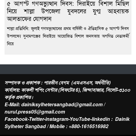
৫ আগস্ট গণঅভ্যুত্থান দিবস: দিরাইয়ে বিশাল মিছিল
নিয়ে শাল্লা উপজেলা যুবদলের যুগ্ম আহবায়ক
আলতাফের যোগদান
শাল্লা প্রতিনিধি: জুলাই গণঅভ্যুত্থানের প্রথম বার্ষিকী ও ঐতিহাসিক ৫ আগস্ট দিবস
উপলক্ষ্যে সুনামগঞ্জের দিরাইয়ে আয়োজিত বিশাল জনসভায় অগণিত নেতাকর্মী
নিয়ে
সম্পাদক ও প্রকাশক : পারভীন বেগম (এমএসএস, অর্থনীতি)
কার্যালয়: কাকলী শপিং সেন্টার (লিফটের 6), জিন্দাবাজার, সিলেট-৩১০০
কর্তৃক প্রকাশিত।
E-Mail: dainiksylhetersangbad@gmail.com /
nurul.press05@gmail.com
Facebook-Twitter-instagram-YouTube-linkedin : Dainik
Sylheter Sangbad / Mobile : +880-1616516982