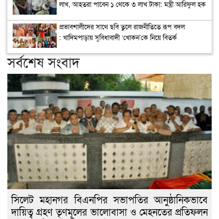
লাখ, আহতরা পাবেন ১ থেকে ৩ লাখ টাকা: মন্ত্রী আরিফুল হক
চৌধুরী
প্রভাবশালীদের সাথে ছবি তুলে রাজনীতিতে রূপ বদল
: খাদিমপাড়ায় সুবিধাবাদী ‘খোকন’কে নিয়ে বিতর্ক
সর্বশেষ সংবাদ
সিলেট মহানগর বিএনপির সভাপতির আনুষ্ঠানিকভাবে
দায়িত্ব গ্রহণ তৃণমূলের ভালোবাসা ও মেহনতের প্রতিফলন