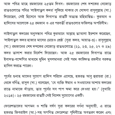
আজ পবিত্র মাহে রমজানের ২৫তম দিবস। রমজানের শেষ দশকের বেজোড়
রাতগুলোতে পবিত্র ‘লাইলাতুল কদর’ লুকিয়ে থাকার যে ঘোষণা রাসুলুল্লাহ (সা.)
দিয়েছেন, সেই হিসেবে আজ দিবাগত রাতটি অত্যন্ত মহিমান্বিত। কুরআন ও
হাদিসের আলোকে ২৫ রমজান ও এর পরবর্তী রাতগুলোর ফজিলত অপরিসীম।
লাইলাতুল কদরের অনুসন্ধান পবিত্র কুরআনে আল্লাহ তাআলা ইরশাদ করেছেন,
‘লাইলাতুল কদর হাজার মাসের চেয়েও শ্রেষ্ঠ’ (সুরা কদর, আয়াত-৩)। রাসুলুল্লাহ
(সা.) রমজানের শেষ দশকের বেজোড় রাতগুলোতে (২১, ২৩, ২৫, ২৭ ও ২৯)
কদর তালাশ করার নির্দেশ দিয়েছেন। আজ ২৫ রমজানের দিবাগত রাতে
ইবাদত-বন্দেগির মাধ্যমে মুমিন মুসলমানরা সেই পরম কাঙ্ক্ষিত রজনীর বরকত
হাসিল করতে পারেন।
পূর্বের গুনাহ মাফের সুযোগ হাদিস শরিফে এসেছে, হজরত আবু হুরায়রা (রা.)
থেকে বর্ণিত, রাসুল (সা.) বলেছেন, “যে ব্যক্তি ঈমান ও সওয়াবের আশায় কদরের
রাতে নামাজে দাঁড়ায়, তার পূর্বের সব পাপ ক্ষমা করে দেওয়া হয়।” (বুখারি:
২০১৪)। ২৫ রমজানের রাতটি সেই বিশেষ সুযোগের একটি।
ফেরেশতাদের আগমন ও শান্তি বর্ষণ সুরা কদরের বর্ণনা অনুযায়ী, এ রাতে
হজরত জিবরাইল (আ.)-সহ অগণিত ফেরেশতা পৃথিবীতে অবতরণ করেন এবং