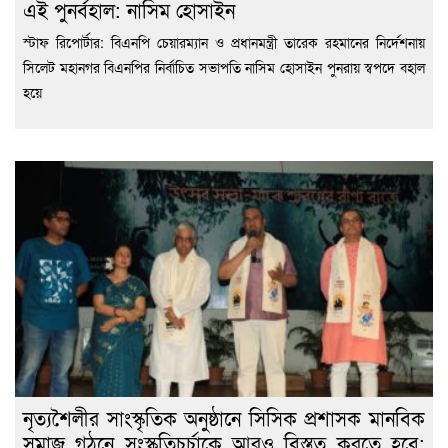
এই পুনর্বহাল: নাসিম হোসাইন
স্টাফ রিপোর্টার: বিএনপি চেয়ারম্যান ও প্রধানমন্ত্রী তারেক রহমানের নির্দেশনায়
সিলেট মহানগর বিএনপির নির্বাচিত সভাপতি নাসিম হোসাইন পুনরায় স্বপদে বহাল
হয়ে
নৃত্যশৈলীর সাংস্কৃতিক অনুষ্ঠানে সিসিক প্রশাসক মানবিক
সমাজ গঠনে সংস্কৃতিচর্চাকে আরও বিস্তৃত করতে হবে: