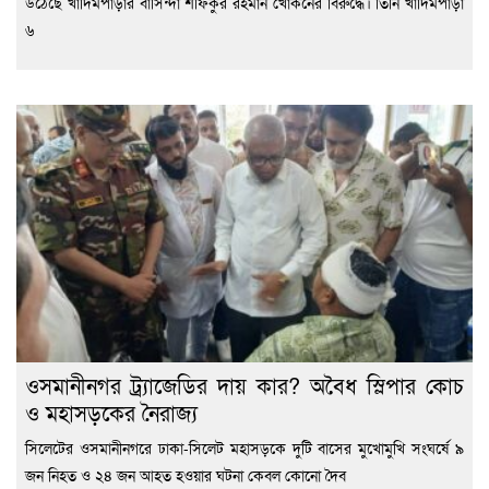
উঠেছে খাদিমপাড়ার বাসিন্দা শফিকুর রহমান খোকনের বিরুদ্ধে। তিনি খাদিমপাড়া
৬
ওসমানীনগর ট্র্যাজেডির দায় কার? অবৈধ স্লিপার কোচ
ও মহাসড়কের নৈরাজ্য
সিলেটের ওসমানীনগরে ঢাকা-সিলেট মহাসড়কে দুটি বাসের মুখোমুখি সংঘর্ষে ৯
জন নিহত ও ২৪ জন আহত হওয়ার ঘটনা কেবল কোনো দৈব