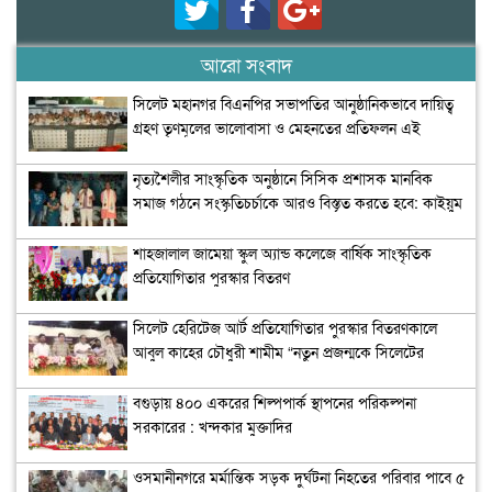
আরো সংবাদ
সিলেট মহানগর বিএনপির সভাপতির আনুষ্ঠানিকভাবে দায়িত্ব
গ্রহণ তৃণমূলের ভালোবাসা ও মেহনতের প্রতিফলন এই
পুনর্বহাল: নাসিম হোসাইন
নৃত্যশৈলীর সাংস্কৃতিক অনুষ্ঠানে সিসিক প্রশাসক মানবিক
সমাজ গঠনে সংস্কৃতিচর্চাকে আরও বিস্তৃত করতে হবে: কাইয়ুম
চৌধুরী
শাহজালাল জামেয়া স্কুল অ্যান্ড কলেজে বার্ষিক সাংস্কৃতিক
প্রতিযোগিতার পুরস্কার বিতরণ
সিলেট হেরিটেজ আর্ট প্রতিযোগিতার পুরস্কার বিতরণকালে
আবুল কাহের চৌধুরী শামীম “নতুন প্রজন্মকে সিলেটের
ইতিহাস ও ঐতিহ্য ধারণ করে এগিয়ে যেতে হবে”
বগুড়ায় ৪০০ একরের শিল্পপার্ক স্থাপনের পরিকল্পনা
সরকারের : খন্দকার মুক্তাদির
ওসমানীনগরে মর্মান্তিক সড়ক দুর্ঘটনা নিহতের পরিবার পাবে ৫