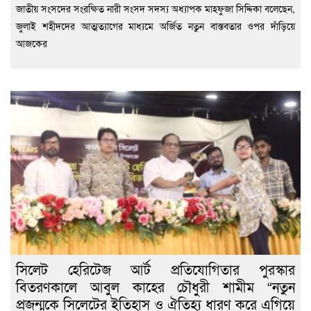
জাতীয় সংসদের সংরক্ষিত নারী সংসদ সদস্য অধ্যাপক মাহফুজা সিদ্দিকা বলেছেন,
জুলাই শহীদদের আত্মত্যাগের মাধ্যমে অর্জিত নতুন বাস্তবতার ওপর দাঁড়িয়ে
আজকের
সিলেট হেরিটেজ আর্ট প্রতিযোগিতার পুরস্কার
বিতরণকালে আবুল কাহের চৌধুরী শামীম “নতুন
প্রজন্মকে সিলেটের ইতিহাস ও ঐতিহ্য ধারণ করে এগিয়ে