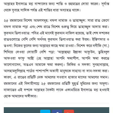
আল্লাহর ইবাদতে মগ্ন বান্দাদের জন্য শান্তি ও রহমতের দোয়া করেন। সূর্যাস্ত
থেকে সুবহে সাদিক পর্যন্ত এই শান্তির ধারা অব্যাহত থাকে।
২৫ রমজানের বিশেষ আমলসমূহ: নফল নামাজ ও তাহাজ্জুদ: সারা রাত জেগে
নফল নামাজ পড়া এবং শেষ রাতে বিশেষ গুরুত্ব দিয়ে তাহাজ্জুদ আদায় করা।
কুরআন তিলাওয়াত: পবিত্র এই মাসেই কুরআন নাজিল হয়েছে, তাই শেষ দশকের
রাতগুলোতে বেশি বেশি অর্থসহ কুরআন তিলাওয়াত করা উত্তম। ইস্তিগফার ও
তওবা: নিজের ভুলের জন্য আল্লাহর কাছে ক্ষমা চাওয়া। বিশেষ করে নবীজি (সা.)
শিখিয়ে দেওয়া দোয়াটি বেশি পড়া: ‘আল্লাহুম্মা ইন্নাকা আফুউন, তুহিব্বুল
আফওয়া ফাফু আন্নি’ (হে আল্লাহ! আপনি ক্ষমাশীল, আপনি ক্ষমা করতে
ভালোবাসেন, অতএব আমাকে ক্ষমা করুন)। জিকির ও সদকা: সুবহানাল্লাহ,
আলহামদুলিল্লাহ পাঠের পাশাপাশি অভাবী মানুষকে সাহায্য বা দান-সদকা করা।
কারণ, এ রাতের প্রতিটি নেক আমলের সওয়াব হাজার মাসের আমলের সমান।
রমজানের এই বিদায়ীলগ্নে ২৫ রমজানের প্রতিটি মুহূর্ত মুমিনের জন্য অমূল্য।
নাজাতের এই দশকে আল্লাহর নৈকট্য লাভে একাগ্রচিত্তে ইবাদতে মগ্ন হওয়াই
হোক আমাদের অঙ্গীকার।