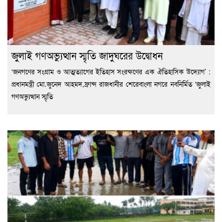
জুলাই গণঅভ্যুত্থান স্মৃতি জাদুঘরের উদ্বোধন
‘জনগণের সংগ্রাম ও আত্মত্যাগের ইতিহাস সংরক্ষণের এক ঐতিহাসিক উদ্যোগ’ :
প্রধানমন্ত্রী মো.জুনেদ আহমদ,ফ্রান্স রাজধানীর শেরেবাংলা নগরে নবনির্মিত ‘জুলাই
গণঅভ্যুত্থান স্মৃতি