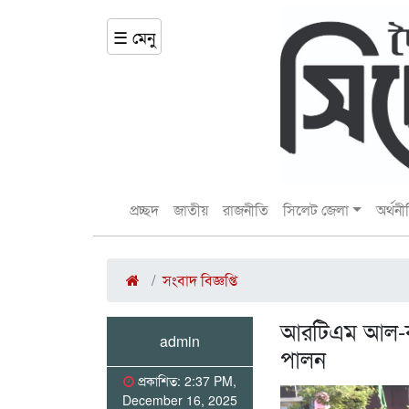
☰ মেনু
প্রচ্ছদ
জাতীয়
রাজনীতি
সিলেট জেলা
অর্থনী
সংবাদ বিজ্ঞপ্তি
আরটিএম আল-কব
admin
পালন
প্রকাশিত: 2:37 PM,
December 16, 2025