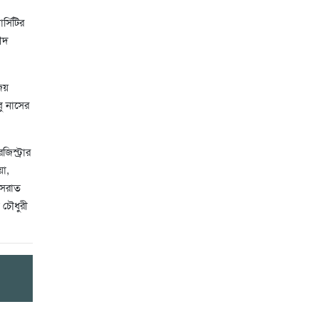
্সিটির
হীদ
িজয়
ু নাসের
িস্ট্রার
য়া,
নুসরাত
 চৌধুরী