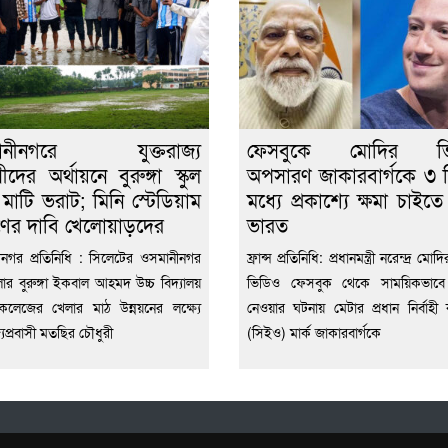
ানীনগরে যুক্তরাজ্য
ফেসবুকে মোদির ভ
সীদের অর্থায়নে বুরুঙ্গা স্কুল
অপসারণ জাকারবার্গকে ৩ 
 মাটি ভরাট; মিনি স্টেডিয়াম
মধ্যে প্রকাশ্যে ক্ষমা চাইত
াণের দাবি খেলোয়াড়দের
ভারত
নগর প্রতিনিধি : সিলেটের ওসমানীনগর
ফ্রান্স প্রতিনিধি: প্রধানমন্ত্রী নরেন্দ্র ম
র বুরুঙ্গা ইকবাল আহমদ উচ্চ বিদ্যালয়
ভিডিও ফেসবুক থেকে সাময়িকভাবে
ড কলেজের খেলার মাঠ উন্নয়নের লক্ষ্যে
নেওয়ার ঘটনায় মেটার প্রধান নির্বাহী কর
জ্যপ্রবাসী মতছির চৌধুরী
(সিইও) মার্ক জাকারবার্গকে