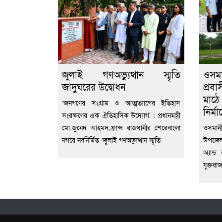
জুলাই গণঅভ্যুত্থান স্মৃতি
ওসম
জাদুঘরের উদ্বোধন
প্রবা
মাঠে
‘জনগণের সংগ্রাম ও আত্মত্যাগের ইতিহাস
নির্ম
সংরক্ষণের এক ঐতিহাসিক উদ্যোগ’ : প্রধানমন্ত্রী
মো.জুনেদ আহমদ,ফ্রান্স রাজধানীর শেরেবাংলা
ওসমানী
নগরে নবনির্মিত ‘জুলাই গণঅভ্যুত্থান স্মৃতি
উপজেলা
অ্যান্
যুক্তরা