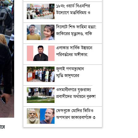
খন্দকার আব্দুল মুক্তাদির
১৮নং ওয়ার্ড বিএনপির
উদ্যোগে মতবিনিময় ও
উন্মুক্ত আলোচনা সভা
সিলেটে শিশু ফাহিমা হত্যা:
জাকিরের মৃত্যুদণ্ড, বাকি
দুজনকে খালাস
এলাকার সার্বিক উন্নয়নে
পরিবর্তনের অঙ্গীকার:
ইশতেহার উন্মোচন করলেন
তামিম জুবায়ের মিনহাজ
জুলাই গণঅভ্যুত্থান
স্মৃতি জাদুঘরের
উদ্বোধন
ওসমানীনগরে যুক্তরাজ্য
প্রবাসীদের অর্থায়নে বুরুঙ্গা
স্কুল মাঠে মাটি ভরাট; মিনি
স্টেডিয়াম নির্মাণের দাবি
ফেসবুকে মোদির ভিডিও
খেলোয়াড়দের
অপসারণ জাকারবার্গকে ৩
দিনের মধ্যে প্রকাশ্যে ক্ষমা
ারে
চাইতে বলল ভারত