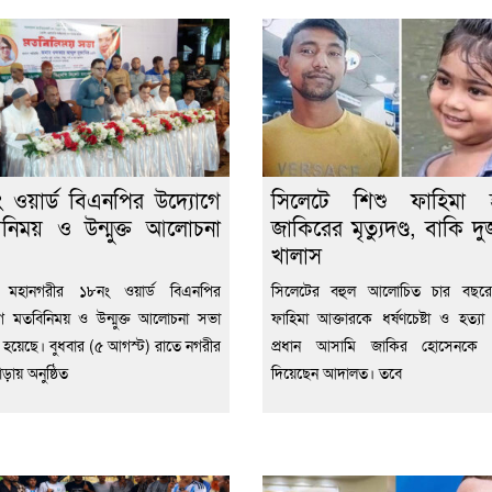
 ওয়ার্ড বিএনপির উদ্যোগে
সিলেটে শিশু ফাহিমা হত
নিময় ও উন্মুক্ত আলোচনা
জাকিরের মৃত্যুদণ্ড, বাকি দ
খালাস
 মহানগরীর ১৮নং ওয়ার্ড বিএনপির
সিলেটের বহুল আলোচিত চার বছরে
ে মতবিনিময় ও উন্মুক্ত আলোচনা সভা
ফাহিমা আক্তারকে ধর্ষণচেষ্টা ও হত্যা 
িত হয়েছে। বুধবার (৫ আগস্ট) রাতে নগরীর
প্রধান আসামি জাকির হোসেনকে মৃত্
ড়ায় অনুষ্ঠিত
দিয়েছেন আদালত। তবে