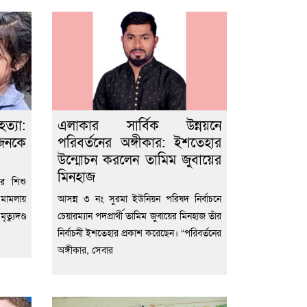
্যা:
এলাকার সার্বিক উন্নয়নে
ুজনকে
পরিবর্তনের অঙ্গীকার: ইশতেহার
উন্মোচন করলেন তামিম জুবায়ের
মিনহাজ
র শিশু
মামলায়
আসন্ন ৩ নং সুরমা ইউনিয়ন পরিষদ নির্বাচনে
যুদণ্ড
চেয়ারম্যান পদপ্রার্থী তামিম জুবায়ের মিনহাজ তাঁর
নির্বাচনী ইশতেহার প্রকাশ করেছেন। “পরিবর্তনের
অঙ্গীকার, সেবার