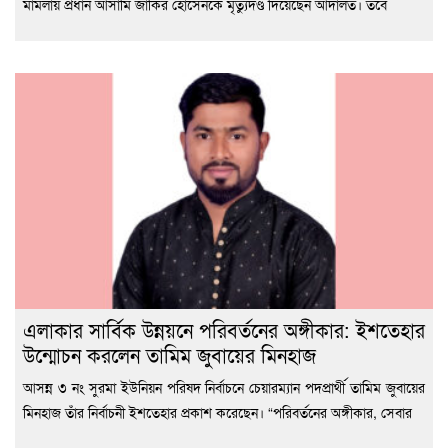
মামলায় প্রধান আসামি জাকির হোসেনকে মৃত্যুদণ্ড দিয়েছেন আদালত। তবে
এলাকার সার্বিক উন্নয়নে পরিবর্তনের অঙ্গীকার: ইশতেহার
উন্মোচন করলেন তামিম জুবায়ের মিনহাজ
আসন্ন ৩ নং সুরমা ইউনিয়ন পরিষদ নির্বাচনে চেয়ারম্যান পদপ্রার্থী তামিম জুবায়ের
মিনহাজ তাঁর নির্বাচনী ইশতেহার প্রকাশ করেছেন। “পরিবর্তনের অঙ্গীকার, সেবার