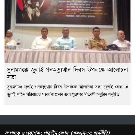
সুনামগঞ্জে জুলাই গনঅভ্যুত্থান দিবস উপলক্ষে আলোচনা
সভা
সুনামগঞ্জে জুলাই গনঅভ্যুত্থান দিবস উপলক্ষে আলোচনা সভা, জুলাই যোদ্ধা ও
জুলাই শহিদ পরিবারের সংবর্ধনা প্রদান এবং পুরষ্কার বিতরণী অনুষ্ঠান অনুষ্ঠিত
সম্পাদক ও প্রকাশক : পারভীন বেগম (এমএসএস, অর্থনীতি)