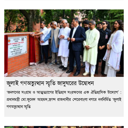
জুলাই গণঅভ্যুত্থান স্মৃতি জাদুঘরের উদ্বোধন
‘জনগণের সংগ্রাম ও আত্মত্যাগের ইতিহাস সংরক্ষণের এক ঐতিহাসিক উদ্যোগ’ :
প্রধানমন্ত্রী মো.জুনেদ আহমদ,ফ্রান্স রাজধানীর শেরেবাংলা নগরে নবনির্মিত ‘জুলাই
গণঅভ্যুত্থান স্মৃতি