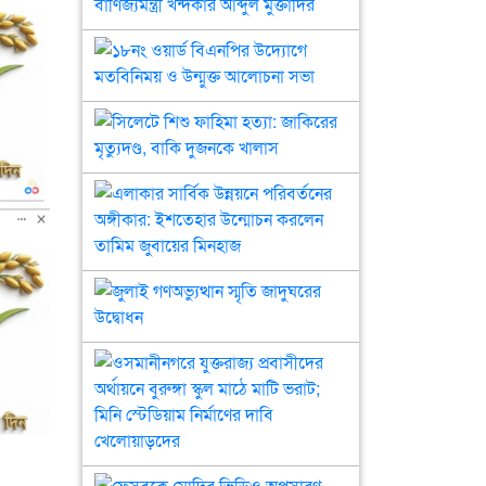
হাজী
ফারুক
১৮নং
আহমেদকে
ওয়ার্ড
দেখতে
বিএনপির
বাসভবনে
উদ্যোগে
সিলেটে
বাণিজ্যমন্ত্রী
মতবিনিময়
শিশু
খন্দকার
ও
ফাহিমা
আব্দুল
উন্মুক্ত
হত্যা:
এলাকার
মুক্তাদির
আলোচনা
জাকিরের
সার্বিক
সভা
মৃত্যুদণ্ড,
উন্নয়নে
বাকি
পরিবর্তনের
দুজনকে
অঙ্গীকার:
জুলাই
খালাস
ইশতেহার
গণঅভ্যুত্থান
উন্মোচন
স্মৃতি
করলেন
জাদুঘরের
ওসমানীনগরে
তামিম
উদ্বোধন
যুক্তরাজ্য
জুবায়ের
প্রবাসীদের
মিনহাজ
অর্থায়নে
বুরুঙ্গা
স্কুল
ফেসবুকে