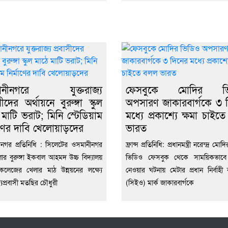
ানীনগরে যুক্তরাজ্য
ফেসবুকে মোদির ভ
সীদের অর্থায়নে বুরুঙ্গা স্কুল
অপসারণ জাকারবার্গকে ৩ 
 মাটি ভরাট; মিনি স্টেডিয়াম
মধ্যে প্রকাশ্যে ক্ষমা চাইত
াণের দাবি খেলোয়াড়দের
ভারত
নগর প্রতিনিধি : সিলেটের ওসমানীনগর
ফ্রান্স প্রতিনিধি: প্রধানমন্ত্রী নরেন্দ্র ম
র বুরুঙ্গা ইকবাল আহমদ উচ্চ বিদ্যালয়
ভিডিও ফেসবুক থেকে সাময়িকভাবে
ড কলেজের খেলার মাঠ উন্নয়নের লক্ষ্যে
নেওয়ার ঘটনায় মেটার প্রধান নির্বাহী কর
জ্যপ্রবাসী মতছির চৌধুরী
(সিইও) মার্ক জাকারবার্গকে