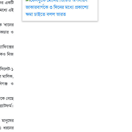
কের একটি
মাঠে
মোদির
মধ্যে এই
মাটি
ভিডিও
ভরাট;
অপসারণ
মিনি
জাকারবার্গকে
ক ‘ধানের
স্টেডিয়াম
৩
পিকচার ও
নির্মাণের
দিনের
দাবি
মধ্যে
াফিক্সের
খেলোয়াড়দের
প্রকাশ্যে
ককেও নিজ
ক্ষমা
চাইতে
 সিলেট-১
বলল
ল মালিক,
ভারত
িগঞ্জ ও
একে বেছে
যাটফর্ম।
মানুষের
 এ ধরনের