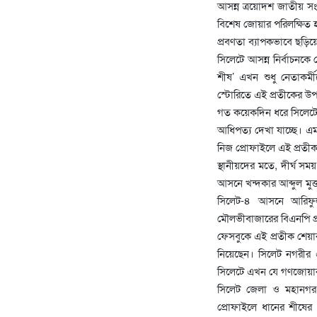
আসন্ন ত্রয়োদশ জাতীয় সং
বিশেষ জোয়ার পরিলক্ষিত 
প্রবণতা ব্যাপকভাবে ছড়িয়
সিলেটে আসন্ন নির্বাচনকে
শীষ’ এখন শুধু নেতাকর্ম
স্টোরিতে এই প্রতীকের উপস্থ
গত কয়েকদিন ধরে সিলেটের ব
আধিপত্য দেখা যাচ্ছে। 
নিজ প্রোফাইলে এই প্রত
স্থানীয়দের মতে, দীর্ঘ 
আসনে খন্দকার আব্দুল মু
সিলেট-৪ আসনে আরিফু
মৌলভীবাজারের বিএনপি প্রা
ফেসবুকে এই প্রতীক শেয়ার
নিয়েছেন। সিলেট নগরীর এ
সিলেটে এখন যে গণজোয়ার 
সিলেট জেলা ও মহানগর ব
প্রোফাইলে ধানের শীষের