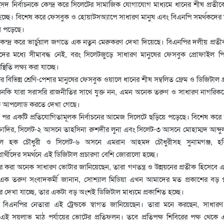
সদ নির্বাচনকে কেন্দ্র করে সিলেটের সামাজিক যোগাযোগ মাধ্যমে ধানের শীষ প্রতী
হচ্ছে। বিশেষ করে ফেসবুক ও হোয়াটসঅ্যাপে সাধারণ মানুষ এবং বিএনপি সমর্থকদের 
ে পড়েছে।
 কেন্দ্র করে ভার্চুয়াল জগতে এক নতুন মেরুকরণ দেখা দিয়েছে। বিএনপির দলীয় প্রতী
ীদের মধ্যে সীমাবদ্ধ নেই, বরং সিলেটজুড়ে সাধারণ মানুষের ফেসবুক প্রোফাইল 
িতি লক্ষ্য করা যাচ্ছে।
িভিন্ন শ্রেণি-পেশার মানুষের ফেসবুক ওয়ালে ধানের শীষ সম্বলিত ফ্রেম ও ডিজিটাল গ্র
এমনকি যারা সরাসরি রাজনীতির সাথে যুক্ত নন, এমন অনেক তরুণ ও সাধারণ নাগরি
ীক আপলোড করতে দেখা গেছে।
সময় পর একটি প্রতিযোগিতামূলক নির্বাচনের আমেজ সিলেটে ছড়িয়ে পড়েছে। বিশেষ করে
ক্তাদির, সিলেট-২ আসনে তাহসিনা রুশদীর লুনা এবং সিলেট-৩ আসনে মোহাম্মদ আব্দু
ল হক চৌধুরী ও সিলেট-৬ অসনে এমরান আহমদ চৌধুরীসহ সুনামগঞ্জ, হব
র্থীদের সমর্থনে এই ডিজিটাল প্রচারণা বেশি জোরালো হচ্ছে।
 করা অনেক সাধারণ ভোটার জানিয়েছেন, তারা গণতন্ত্র ও উন্নয়নের প্রতীক হিসেবে 
ক তরুণ সংবাদকর্মী জানান, সোশ্যাল মিডিয়া এখন আমাদের মত প্রকাশের বড় প্ল্
দেখা যাচ্ছে, তার একটা বড় অংশই ডিজিটাল মাধ্যমে প্রকাশিত হচ্ছে।
িএনপির নেতারা এই ট্রেন্ডকে স্বাগত জানিয়েছেন। তারা মনে করছেন, সাধারণ 
 এই সয়লাভ মাঠ পর্যায়ের ভোটের প্রতিফলন। তবে প্রতিপক্ষ শিবিরের পক্ষ থেকে