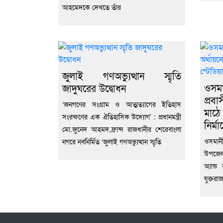
আহমেদকে দেখতে তাঁর
জুলাই গণঅভ্যুত্থান স্মৃতি
ওসম
জাদুঘরের উদ্বোধন
প্রবা
‘জনগণের সংগ্রাম ও আত্মত্যাগের ইতিহাস
মাঠে
সংরক্ষণের এক ঐতিহাসিক উদ্যোগ’ : প্রধানমন্ত্রী
নির্ম
মো.জুনেদ আহমদ,ফ্রান্স রাজধানীর শেরেবাংলা
ওসমানী
নগরে নবনির্মিত ‘জুলাই গণঅভ্যুত্থান স্মৃতি
উপজেলা
অ্যান্
যুক্তরা