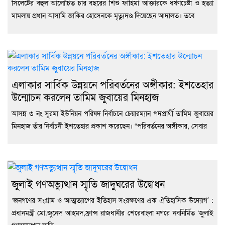
সিলেটের বহুল আলোচিত চার বছরের শিশু ফাহিমা আক্তারকে ধর্ষণচেষ্টা ও হত্যা
মামলায় প্রধান আসামি জাকির হোসেনকে মৃত্যুদণ্ড দিয়েছেন আদালত। তবে
এলাকার সার্বিক উন্নয়নে পরিবর্তনের অঙ্গীকার: ইশতেহার
উন্মোচন করলেন তামিম জুবায়ের মিনহাজ
আসন্ন ৩ নং সুরমা ইউনিয়ন পরিষদ নির্বাচনে চেয়ারম্যান পদপ্রার্থী তামিম জুবায়ের
মিনহাজ তাঁর নির্বাচনী ইশতেহার প্রকাশ করেছেন। “পরিবর্তনের অঙ্গীকার, সেবার
জুলাই গণঅভ্যুত্থান স্মৃতি জাদুঘরের উদ্বোধন
‘জনগণের সংগ্রাম ও আত্মত্যাগের ইতিহাস সংরক্ষণের এক ঐতিহাসিক উদ্যোগ’ :
প্রধানমন্ত্রী মো.জুনেদ আহমদ,ফ্রান্স রাজধানীর শেরেবাংলা নগরে নবনির্মিত ‘জুলাই
গণঅভ্যুত্থান স্মৃতি