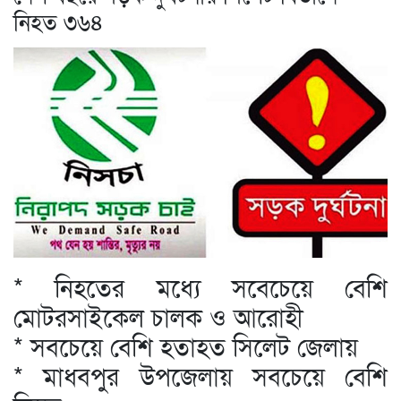
নিহত ৩৬৪
* নিহতের মধ্যে সবেচেয়ে বেশি
মোটরসাইকেল চালক ও আরোহী
* সবচেয়ে বেশি হতাহত সিলেট জেলায়
* মাধবপুর উপজেলায় সবচেয়ে বেশি