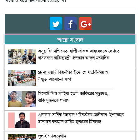
আরো সংবাদ
অসুস্থ বিএনপি নেতা হাজী ফারুক আহমেদকে দেখতে
বাসভবনে বাণিজ্যমন্ত্রী খন্দকার আব্দুল মুক্তাদির
১৮নং ওয়ার্ড বিএনপির উদ্যোগে মতবিনিময় ও
উন্মুক্ত আলোচনা সভা
সিলেটে শিশু ফাহিমা হত্যা: জাকিরের মৃত্যুদণ্ড,
বাকি দুজনকে খালাস
এলাকার সার্বিক উন্নয়নে পরিবর্তনের অঙ্গীকার: ইশতেহার
উন্মোচন করলেন তামিম জুবায়ের মিনহাজ
জুলাই গণঅভ্যুত্থান