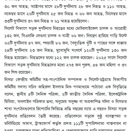
৩০ জন আহত, অক্টোবর মাসে ২৮টি দুর্ঘটনায় ২৮ জন নিহত ও ১১০ আহত,
নভেম্বর মাসে ২৬টি দুর্ঘটনায় ২৫ জন নিহত ও ৬৬ জন আহত, ডিসেম্বর মাসে
৩৩টি দুর্ঘটনায় ৩৭ জন নিহত ও ৬১ আহত হয়েছিলেন।
সিলেট বিভাগে সড়ক দুর্ঘটনায় নিহতের মধ্যে মোটরসাইকেল চালক ও আরোহী
১৩২ জন, সিএনজি লেগুনা চালক ও যাত্রী ৬৬ জন। নিয়ন্ত্রণ হারিয়ে গাড়ি উল্টে
৬২টি দুর্ঘটনায় ৪৭ জন, পথচারী ৮৬ জন, বৈদ্যুতিক খুঁটি ও গাছের সঙ্গে ধাক্কায়
২৪টি দুর্ঘটনায় ২৩ জন নিহত, মুখোমুখি সংঘর্ষে ১২০টি দুর্ঘটনায় ১৩০ জন
নিহত হয়েছেন। নিহতদের মধ্যে ১২২ জন চালক রয়েছেন। ২০২৫ সালে সিলেট
বিভাগে সড়ক দুর্ঘটনায় নিহতদের মধ্যে ২৭৩ জন পুরুষ, ৫৪ জন মহিলা ও ৩৭
জন শিশু রয়েছেন।
নিসচা কেন্দ্রীয় কমিটির সহ-সাংগঠনিক সম্পাদক ও সিলেট-চট্রগ্রাম বিভাগীয়
কমিটির সদস্য সচিব জহিরুল ইসলাম মিশু গণমাধ্যমে পাঠানো এক বিবৃতিতে
বলেন, স্থানীয় ৫টি দৈনিক পত্রিকা, ২টি জাতীয় দৈনিক পত্রিকা, ইলেকট্রনিক
মিডিয়া, অনলাইন পত্রিকার তথ্য, অনুমেয় অনুজ্জ বা অপ্রকাশিত ঘটনা ও নিসচার
শাখা সংগঠনগুলোর রিপোর্টের ভিত্তিতে প্রতি বছরের ন্যায় এ বছরও নিসচা সড়ক
দুর্ঘটনার প্রতিবেদন তৈরী করেছে। প্রতিবেদনে সড়কে সুষ্ঠু ব্যবস্থাপনা ও
মনিটরিংয়ে অভাব, ট্রাস্কফোর্স কর্তৃক প্রদত্ত ১১১টি সুপারিশনামা বাস্তবায়ন না
হওয়া, চালকদের মধ্যে প্রতিযোগিতা ও বেপরোয়াভাবে গাড়ি চালানোর প্রবণতা,