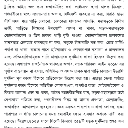
ট্রাফিক আইন ভঙ্গ করে ওভারটেকিং করা, লাইসেন্স ছাড়া চালক নিয়োগ,
পথচারীদের মধ্যে সচেতনতার অভাব, সিটবেল্ট ব্যবহার না করা, বিরতি ছাড়া
দীর্ঘ সময় ধরে গাড়ি চালানো, চালকেরা মাদকের আসক্তি, মহাসড়কে নির্মাণ
ত্রুটি, গাড়িতে শিশুদের উপযোগী আসন না থাকা, সড়ক-মহাসড়কে
মোটরসাইকেল ও তিন চাকার গাড়ি বৃদ্ধি পাওয়া, মোটরসাইকেল চালকদের
মানসম্মত হেলমেট ব্যববহার না করা, সড়কে চাঁদাবাজি বন্ধ করা, রোড মার্কিং
পর্যাপ্ত না থাকা, রাস্তার পাশে হাটবাজার ও দোকানপাট বসানো ও চালকদের
মধ্যে প্রতিযোগিতামূলক গাড়ি চালানোকে দুর্ঘটনার কারণ হিসেবে উল্লেখ করা
হয়েছে। এছাড়াও রাজনৈতিক স্বদিচ্ছার অভাব, সড়ক পরিবহণ আইন ২০১৮ এর
পূর্ণাঙ্গ বাস্তবায়ন না হওয়া, অশিক্ষিত ও অদক্ষ চালক দ্বারা গাড়ি চালানো ইত্যাদি
দুর্ঘটনা মূল কারণ হিসেবে প্রতিবেদনে উল্লেখ করা হয়। এছাড়া জেলা পর্যায়ে
দুর্ঘটনার কারণ হিসেবে অতিরিক্ত লোক সংখ্যা, অপর্যাপ্ত রাস্তা, মোটরসাইকেল ও
রিক্সার আলাদা লেন না থাকা, অবৈধ ব্যাটারীচালিত যান, সড়ক-মহাসড়কে উঠে
বেপরোয়া গতিতে চলা, পথচারীদের নিয়ম না মানার প্রবণতা, জেব্রাক্রসিং,
ওভারব্রিজ, আন্ডারপাস ব্যবহার না করে যত্রতত্র পারাপার ও রাস্তা চলাচল, রাস্তা
পারাপার ও গাড়ি চালানোর সময় মোবাইল ফোন ব্যবহার করাকে দায়ী করা
হয়েছে। উল্লেখ্য,২০২৪ সালে সিলেট বিভাগে ৩৫৯টি সড়ক দুর্ঘটনায় ৩৭৫ জন
নিহত ও ৭০৯ জন আহত হয়েছিলেন।