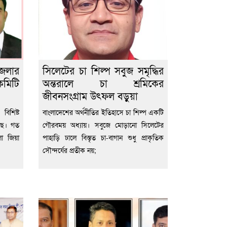
জেলার
সিলেটের চা শিল্প সবুজ সমৃদ্ধির
কমিটি
অন্তরালে চা শ্রমিকের
জীবনসংগ্রাম উৎফল বড়ুয়া
িশিষ্ট
বাংলাদেশের অর্থনীতির ইতিহাসে চা শিল্প একটি
ছে। গত
গৌরবময় অধ্যায়। সবুজে মোড়ানো সিলেটের
া জিয়া
পাহাড়ি ঢালে বিস্তৃত চা-বাগান শুধু প্রাকৃতিক
সৌন্দর্যের প্রতীক নয়;