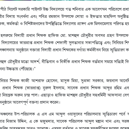
যাপীঠ সিলেট সরকারি পাইলট উচ্চ বিদ্যালয়ে গত শনিবার এক আবেগঘন পরিবেশে প্রধা
ীর বিদায় সংবর্ধনা এবং পবিত্র রমজান উপলক্ষে দোয়া ও ইফতার মাহফিল অনুষ্ঠি
ক্ষক, কর্মকর্তা ও বিশিষ্টজনদের উপস্থিতিতে বিদ্যালয় প্রাঙ্গণ এক মিলনমেলায় পরিণত হ
 হলরুমে বিদায়ী প্রধান শিক্ষক হাফিজ মো. মাশহুদ চৌধুরীর অবসর গ্রহণ উপলক্ষে 
্যালয়ের ভারপ্রাপ্ত প্রধান শিক্ষক শেফালী সুলতানার সভাপতিত্বে এবং সিনিয়র শি
্চালনায় অনুষ্ঠানে বক্তারা বিদায়ী প্রধান শিক্ষকের বর্ণাঢ্য কর্মজীবন নিয়ে স্মৃতিচারণ 
হুদ চৌধুরীর মতো আদর্শ, নীতিবান ও নির্ভীক প্রধান শিক্ষক বর্তমান সময়ে সত্যিই বি
নন্য উচ্চতায় পৌঁছেছে।”
ন সিনিয়র শিক্ষক কাজী আশরাফ হোসেন, মাসুক মিয়া, সুপ্রভা সরকার, জয়নাল আবে
প্রধান শিক্ষক (ভারপ্রাপ্ত) নুরুল ইসলাম, সাবেক প্রধান শিক্ষক আব্দুর রহিম এ
্ষা নিয়ন্ত্রক অরুন চন্দ্র পাল। এছাড়াও হাফিজ মাশহুদ চৌধুরীর সহধর্মিনী আফসানা বেগ
ষ্ঠানে আবেগপূর্ণ বক্তব্য প্রদান করেন।
ট অঞ্চলের উপ-পরিচালক এ এস এম আব্দুল ওয়াদুদের পরিচালনায় স্মৃতিচারণ পর্বে
সার নিজাম উদ্দিন, এ কে মজুমদার, সাবেক পরিচালক আব্দুল মন্নান খান এবং সর
রিদ আহমদসহ আরও অনেকে। এসময় বর্তমান ও সাবেক সহকর্মীদের ফুলেল শুভেচ্ছা