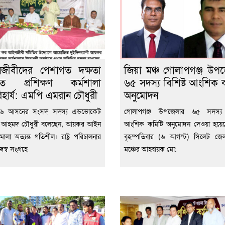
জীবীদের পেশাগত দক্ষতা
জিয়া মঞ্চ গোলাপগঞ্জ উপ
ধিতে প্রশিক্ষণ কর্মশালা
৬৫ সদস্য বিশিষ্ট আংশিক 
হার্য: এমপি এমরান চৌধুরী
অনুমোদন
ট-৬ আসনের সংসদ সদস্য এডভোকেট
গোলাপগঞ্জ উপজেলার ৬৫ সদস্য ব
 আহমদ চৌধুরী বলেছেন, আয়কর আইন
আংশিক কমিটি অনুমোদন দেওয়া হয়ে
মালা অত্যন্ত গতিশীল। রাষ্ট্র পরিচালনার
বৃহস্পতিবার (৬ আগস্ট) সিলেট জেল
জস্ব সংগ্রহে
মঞ্চের আহ্বায়ক মো: