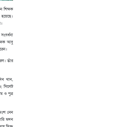
ন শিক্ষক
ত হয়েছে।
য়।
সংবর্ধনা
ক্ষক আবু
করেন।
রল। তাঁর
দিন খান,
বং সিলেট
ম ও পুত্র
 অংশ নেন
কারি মদন
য় সিক্ত