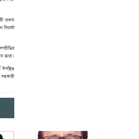
য়ী প্রধান
েন সিলেট
্প্রীতির
ান তারা।
গ উপস্থিত
র সহকারী