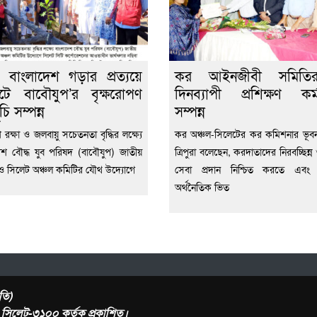
 বাংলাদেশ গড়ার প্রত্যয়ে
কর আইনজীবী সমিত
টে বাবৌযুপ’র বৃক্ষরোপণ
দিনব্যাপী প্রশিক্ষণ কর্
চি সম্পন্ন
সম্পন্ন
রক্ষা ও জলবায়ু সচেতনতা বৃদ্ধির লক্ষ্যে
কর অঞ্চল-সিলেটের কর কমিশনার ভূব
েশ বৌদ্ধ যুব পরিষদ (বাবৌযুপ) জাতীয়
ত্রিপুরা বলেছেন, করদাতাদের নিরবচ্ছিন্
ও সিলেট অঞ্চল কমিটির যৌথ উদ্যোগে
সেবা প্রদান নিশ্চিত করতে এবং
অর্থনৈতিক ভিত
তি)
র, সিলেট-৩১০০ কর্তৃক প্রকাশিত।