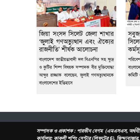
জিয়া সংসদ সিলেট জেলা শাখার
সবুজ
‘জুলাই গণঅভ্যুত্থান এবং ঐক্যের
সিলে
রাজনীতি’ শীর্ষক আলোচনা
কর্মসূ
বাংলাদেশ জাতীয়তাবাদী দল বিএনপির সহ ক্ষুদ্র
পরিবেশ 
ও কুটির শিল্প বিষয়ক সম্পাদক বীর মুক্তিযোদ্ধা
বাংলাদ
আব্দুর রাজ্জাক বলেছেন, জুলাই গণঅভ্যুত্থানকে
কমিটি 
বাংলাদেশের ইতিহাসে
সম্পাদক ও প্রকাশক : পারভীন বেগম (এমএসএস, অর্থনী
কার্যালয়: কাকলী শপিং সেন্টার (লিফটের 6), জিন্দাবাজা