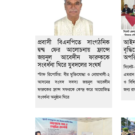
প্রবাসী বিএনপিতে সাংগঠনিক
আইন
দ্বন্দ্ব ফের আলোচনায় ফ্রান্সে
বৃদ্
জয়নুল আবেদীন ফারুককে
অপরি
সংবর্ধনা ঘিরে যুবদলের সংঘর্ষ
‎সিলে
স্টাফ রিপোর্টার: বীর মুক্তিযোদ্ধা ও নোয়াখালী-২
এমরান
আসনের সংসদ সদস্য জয়নুল আবেদীন
ও বিধি
ফারুকের ফ্রান্স সফরকে কেন্দ্র করে আয়োজিত
জন্য রা
সংবর্ধনা অনুষ্ঠান ঘিরে