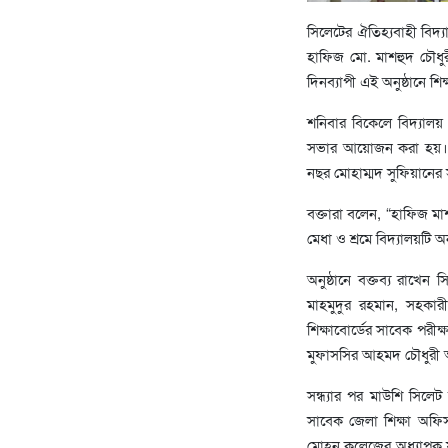
সিলেটের ঐতিহ্যবাহী বিদ্
হাফিজ মো. মাশহুদ চৌধুর
দিনব্যাপী এই অনুষ্ঠানে শি
শনিবার বিকেলে বিদ্যালয়
সভার আয়োজন করা হয়। বিদ
নছর মোহাম্মদ সুফিয়ানের সঞ
বক্তারা বলেন, “হাফিজ মাশ
মেধা ও শ্রমে বিদ্যালয়টি অ
অনুষ্ঠানে বক্তব্য রাখে
মাহমুদুর রহমান, সহকারী 
শিক্ষাবোর্ডের সাবেক পরীক
মুফাসসির আহমদ চৌধুরী অনু
সন্ধ্যার পর মাউশি সিলে
সাবেক জেলা শিক্ষা অফি
মোহন কলেজের অধ্যাপক ফ