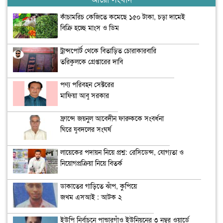
কাঁচামরিচ কেজিতে কমেছে ১৫০ টাকা, চড়া দামেই
বিক্রি হচ্ছে মাংস ও ডিম
ট্রান্সপোর্ট থেকে বিতাড়িত চোরাকারবারি
তরিকুলকে গ্রেপ্তারের দাবি
পণ্য পরিবহন সেক্টরের
মাফিয়া আবু সরকার
ফ্রান্সে জয়নুল আবেদীন ফারুককে সংবর্ধনা
ঘিরে যুবদলের সংঘর্ষ
লায়েকের পদায়ন নিয়ে প্রশ্ন: রেসিডেন্স, যোগ্যতা ও
নিয়োগপ্রক্রিয়া নিয়ে বিতর্ক
ডাকাতের গাড়িতে ঝাঁপ, কুপিয়ে
জখম এসআই : আটক ২
ইউপি নির্বাচনে পান্ডারগাঁও ইউনিয়নের ৩ নম্বর ওয়ার্ডে