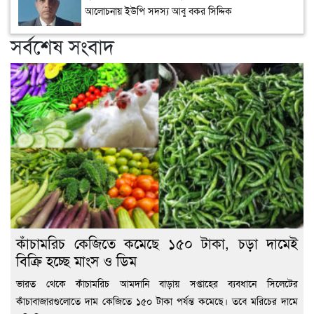
আলোচনায় ইউপি সদস্য আবু বকর সিদ্দিক
সর্বশেষ সংবাদ
কাঁচামরিচ কেজিতে কমেছে ১৫০ টাকা, চড়া দামেই
বিক্রি হচ্ছে মাংস ও ডিম
ভারত থেকে কাঁচামরিচ আমদানি বাড়ায় সপ্তাহের ব্যবধানে সিলেটের
কাঁচাবাজারগুলোতে দাম কেজিতে ১৫০ টাকা পর্যন্ত কমেছে। তবে মরিচের দামে