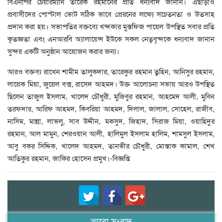
বিএনপির চেয়ারম্যান তারেক রহমানের প্রতি ধন্যবাদ জানান। এছাড়াও
প্রবাসীদের পোস্টাল ভোট সঠিক ভাবে প্রেরনের লক্ষ্যে সচেতনতা ও উতসাহ
প্রদান করা হয়। সভাপতির বক্তব্যে খন্দকার মুস্তফিজ পায়েল উপস্থিত সবার প্রতি
কৃতজ্ঞতা এবং এনআরবি অ্যালায়েন্স ইউকে সকল নেতৃবৃন্দকে ধন্যবাদ জানান
সুন্দর একটি অনুষ্ঠান আয়োজন করার জন্য।
আরও বক্তব্য রাখেন শামীম তালুকদার, তারেকুর রহমান তুহিন, আনিসুর রহমান,
লায়েক মিয়া, জুয়েল বক্স, রাসেদ আহমদ। উক্ত আলোচনা সভায় আরও উপস্থিত
ছিলেন তাজুল ইসলাম, খালেদ চৌধুরী, মুজিবুর রহমান, আহমেদ আলী, মুবিন
তরফদার, আরিফ আহমদ, কিবরিয়া আহমদ, দিলাল, জালাল, সোহেল, রাজীব,
নাসিম, মান্না, লাভলু, সাব উদ্দীন, মকসুদ, জিহাদ, সিরাজ মিয়া, ওয়াহিদুর
রহমান, আল মামুন, শেরওয়ান আলী, হালিমুল ইসলাম হালিম, শামসুল ইসলাম,
আবু বকর সিদ্দিক, খালেদ আহমদ, তানভীর চৌধুরী, মোস্তাক কামাল, শেখ
আতিকুর রহমান, জাকির হোসেন প্রমুখ।-বিজ্ঞপ্তি
আরো সংবাদ