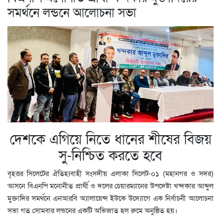
সমর্থনে লন্ডনে আলোচনা সভা
দেশকে এগিয়ে নিতে ধানের শীষের বিজয়
সু-নিশ্চিত করতে হবে
বৃহত্তর সিলেটের ঐতিহ্যবাহী সংসদীয় এলাকা সিলেট-০১ (মহানগর ও সদর)
আসনে বিএনপি মনোনীত প্রার্থী ও দলের চেয়ারম্যানের উপদেষ্টা খন্দকার আব্দুল
মুক্তাদির সমর্থনে এনআরবি অ্যালায়েন্স ইউকে উদ্যোগে এক নির্বাচনী আলোচনা
সভা গত সোমবার লন্ডনের একটি অভিজাত হল রুমে অনুষ্ঠিত হয়।