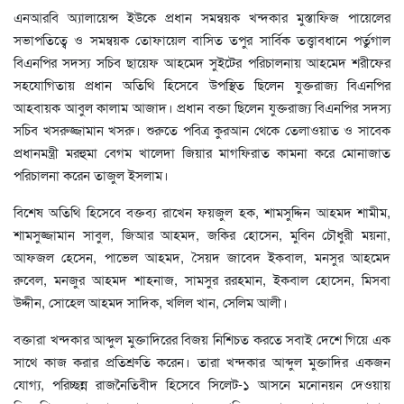
এনআরবি অ্যালায়েন্স ইউকে প্রধান সমন্বয়ক খন্দকার মুস্তাফিজ পায়েলের
সভাপতিত্বে ও সমন্বয়ক তোফায়েল বাসিত তপুর সার্বিক তত্ত্বাবধানে পর্তুগাল
বিএনপির সদস্য সচিব ছায়েফ আহমেদ সুইটের পরিচালনায় আহমেদ শরীফের
সহযোগিতায় প্রধান অতিথি হিসেবে উপস্থিত ছিলেন যুক্তরাজ্য বিএনপির
আহবায়ক আবুল কালাম আজাদ। প্রধান বক্তা ছিলেন যুক্তরাজ্য বিএনপির সদস্য
সচিব খসরুজ্জামান খসরু। শুরুতে পবিত্র কুরআন থেকে তেলাওয়াত ও সাবেক
প্রধানমন্ত্রী মরহুমা বেগম খালেদা জিয়ার মাগফিরাত কামনা করে মোনাজাত
পরিচালনা করেন তাজুল ইসলাম।
বিশেষ অতিথি হিসেবে বক্তব্য রাখেন ফয়জুল হক, শামসুদ্দিন আহমদ শামীম,
শামসুজ্জামান সাবুল, জিআর আহমদ, জকির হোসেন, মুবিন চৌধুরী ময়না,
আফজল হেসেন, পাভেল আহমদ, সৈয়দ জাবেদ ইকবাল, মনসুর আহমেদ
রুবেল, মনজুর আহমদ শাহনাজ, সামসুর ররহমান, ইকবাল হোসেন, মিসবা
উদ্দীন, সোহেল আহমদ সাদিক, খলিল খান, সেলিম আলী।
বক্তারা খন্দকার আব্দুল মুক্তাদিরের বিজয় নিশিচত করতে সবাই দেশে গিয়ে এক
সাথে কাজ করার প্রতিশ্রুতি করেন। তারা খন্দকার আব্দুল মুক্তাদির একজন
যোগ্য, পরিচ্ছন্ন রাজনৈতিবীদ হিসেবে সিলেট-১ আসনে মনোনয়ন দেওয়ায়