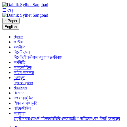
☰ মেনু
e-Paper
English
প্রচ্ছদ
জাতীয়
রাজনীতি
সিলেট জেলা
সিলেট
মৌলভীবাজার
সুনামগঞ্জ
হবিগঞ্জ
অর্থনীতি
আন্তর্জাতিক
আইন আদালত
খেলাধুলা
ক্রিকেট
ফুটবল
গনমাধ্যম
বিনোদন
তথ্য প্রযুক্তি
শিক্ষা ও সংস্কৃতি
লাইফস্টাইল
অন্যান্য
চাকুরী
আবহাওয়া
ধর্ম
পর্যটন
ফটো
ভিডিও
মতামত
শিল্প সাহিত্য
সংবাদ বিজ্ঞপ্তি
স্বাস্থ্য