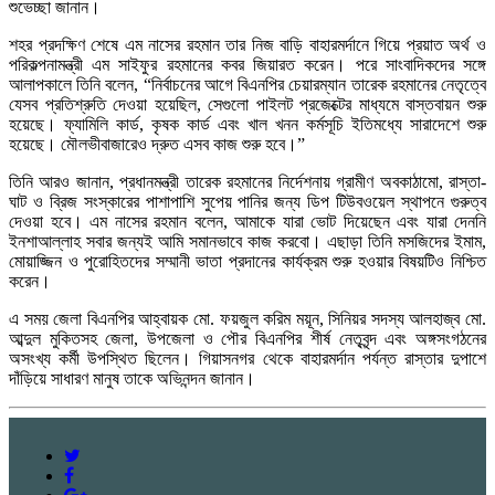
শুভেচ্ছা জানান।
শহর প্রদক্ষিণ শেষে এম নাসের রহমান তার নিজ বাড়ি বাহারমর্দানে গিয়ে প্রয়াত অর্থ ও
পরিকল্পনামন্ত্রী এম সাইফুর রহমানের কবর জিয়ারত করেন। পরে সাংবাদিকদের সঙ্গে
আলাপকালে তিনি বলেন, “নির্বাচনের আগে বিএনপির চেয়ারম্যান তারেক রহমানের নেতৃত্বে
যেসব প্রতিশ্রুতি দেওয়া হয়েছিল, সেগুলো পাইলট প্রজেক্টের মাধ্যমে বাস্তবায়ন শুরু
হয়েছে। ফ্যামিলি কার্ড, কৃষক কার্ড এবং খাল খনন কর্মসূচি ইতিমধ্যে সারাদেশে শুরু
হয়েছে। মৌলভীবাজারেও দ্রুত এসব কাজ শুরু হবে।”
তিনি আরও জানান, প্রধানমন্ত্রী তারেক রহমানের নির্দেশনায় গ্রামীণ অবকাঠামো, রাস্তা-
ঘাট ও ব্রিজ সংস্কারের পাশাপাশি সুপেয় পানির জন্য ডিপ টিউবওয়েল স্থাপনে গুরুত্ব
দেওয়া হবে। এম নাসের রহমান বলেন, আমাকে যারা ভোট দিয়েছেন এবং যারা দেননি
ইনশাআল্লাহ সবার জন্যই আমি সমানভাবে কাজ করবো। এছাড়া তিনি মসজিদের ইমাম,
মোয়াজ্জিন ও পুরোহিতদের সম্মানী ভাতা প্রদানের কার্যক্রম শুরু হওয়ার বিষয়টিও নিশ্চিত
করেন।
এ সময় জেলা বিএনপির আহ্বায়ক মো. ফয়জুল করিম ময়ূন, সিনিয়র সদস্য আলহাজ্ব মো.
আব্দুল মুকিতসহ জেলা, উপজেলা ও পৌর বিএনপির শীর্ষ নেতৃবৃন্দ এবং অঙ্গসংগঠনের
অসংখ্য কর্মী উপস্থিত ছিলেন। গিয়াসনগর থেকে বাহারমর্দান পর্যন্ত রাস্তার দুপাশে
দাঁড়িয়ে সাধারণ মানুষ তাকে অভিনন্দন জানান।