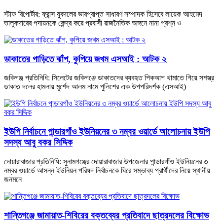
স্টাফ রিপোর্টার: ফ্রান্স যুবদলের ভারপ্রাপ্ত সাধারণ সম্পাদক হিসেবে লায়েক আহমেদ
তালুকদারের পদায়নকে কেন্দ্র করে প্রবাসী রাজনৈতিক অঙ্গনে নানা প্রশ্ন ও
ডাকাতের গাড়িতে ঝাঁপ, কুপিয়ে জখম এসআই : আটক ২
জকিগঞ্জ প্রতিনিধি: সিলেটের জকিগঞ্জে ডাকাতদের ব্যবহৃত পিকআপ থামাতে গিয়ে সশস্ত্র
ডাকাত দলের হামলায় মুর্শেদ আলম নামে পুলিশের এক উপপরিদর্শক (এসআই)
ইউপি নির্বাচনে পান্ডারগাঁও ইউনিয়নের ৩ নম্বর ওয়ার্ডে আলোচনায় ইউপি
সদস্য আবু বকর সিদ্দিক
দোয়ারাবাজার প্রতিনিধি: সুনামগঞ্জের দোয়ারাবাজার উপজেলার পান্ডারগাঁও ইউনিয়নের ৩
নম্বর ওয়ার্ডে আসন্ন ইউনিয়ন পরিষদ নির্বাচনকে ঘিরে সম্ভাব্য প্রার্থীদের নিয়ে স্থানীয়
জনমনে
শান্তিগঞ্জে জামায়াত-শিবিরের বক্তব্যের প্রতিবাদে ছাত্রদলের বিক্ষোভ