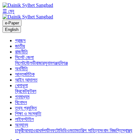
☰ মেনু
e-Paper
English
প্রচ্ছদ
জাতীয়
রাজনীতি
সিলেট জেলা
সিলেট
মৌলভীবাজার
সুনামগঞ্জ
হবিগঞ্জ
অর্থনীতি
আন্তর্জাতিক
আইন আদালত
খেলাধুলা
ক্রিকেট
ফুটবল
গনমাধ্যম
বিনোদন
তথ্য প্রযুক্তি
শিক্ষা ও সংস্কৃতি
লাইফস্টাইল
অন্যান্য
চাকুরী
আবহাওয়া
ধর্ম
পর্যটন
ফটো
ভিডিও
মতামত
শিল্প সাহিত্য
সংবাদ বিজ্ঞপ্তি
স্বাস্থ্য