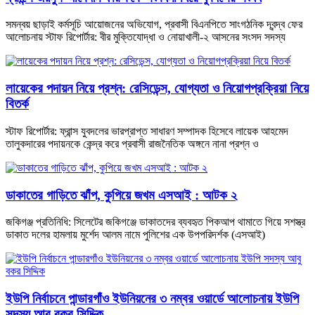
সমন্বয় ছাড়াই কর্মসূচি আয়োজনের অভিযোগ, প্রবাসী বিএনপিতে সাংগঠনিক দ্বন্দ্ব ফের
আলোচনায় স্টাফ রিপোর্টার: বীর মুক্তিযোদ্ধা ও নোয়াখালী-২ আসনের সংসদ সদস্য
লায়েকের পদায়ন নিয়ে প্রশ্ন: রেসিডেন্স, যোগ্যতা ও নিয়োগপ্রক্রিয়া নিয়ে
বিতর্ক
স্টাফ রিপোর্টার: ফ্রান্স যুবদলের ভারপ্রাপ্ত সাধারণ সম্পাদক হিসেবে লায়েক আহমেদ
তালুকদারের পদায়নকে কেন্দ্র করে প্রবাসী রাজনৈতিক অঙ্গনে নানা প্রশ্ন ও
ডাকাতের গাড়িতে ঝাঁপ, কুপিয়ে জখম এসআই : আটক ২
জকিগঞ্জ প্রতিনিধি: সিলেটের জকিগঞ্জে ডাকাতদের ব্যবহৃত পিকআপ থামাতে গিয়ে সশস্ত্র
ডাকাত দলের হামলায় মুর্শেদ আলম নামে পুলিশের এক উপপরিদর্শক (এসআই)
ইউপি নির্বাচনে পান্ডারগাঁও ইউনিয়নের ৩ নম্বর ওয়ার্ডে আলোচনায় ইউপি
সদস্য আবু বকর সিদ্দিক