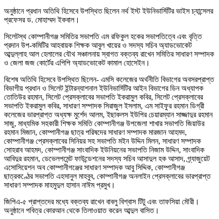
অনুষ্ঠানে প্রধান অতিথি হিসেবে উপস্থিত ছিলেন নর্থ ইস্ট ইউনিভার্সিটির ভাইস চ্যান্সেলর
প্রফেসর ড. মোহাম্মদ ইকবাল।
সিলেটস্থ কোম্পানীগঞ্জ সমিতির সভাপতি এম রফিকুল হকের সভাপতিত্বে এবং বৃত্তি
প্রদান উপ-কমিটির আহবায়ক শিক্ষক আবুল খায়ের ও সদস্য সচিব অ্যাডভোকেট
আব্দুল্লাহ আল হেলালের যৌথ সঞ্চালনায় স্বাগত বক্তব্য রাখেন সমিতির সাধারণ সম্পাদক
ও জেলা জজ কোর্টের এপিপি অ্যাডভোকেট কামাল হোসেইন।
বিশেষ অতিথি হিসেবে উপস্থিত ছিলেন- এমসি কলেজের অর্থনীতি বিভাগের অবসরপ্রাপ্ত
বিভাগীয় প্রধান ও সিলেট ইন্টারন্যাশনাল ইউনিভার্সিটির আইন বিভাগের ডিন অধ্যাপক
তোতিউর রহমান, সিলেট প্রেসক্লাবের সভাপতি ইকরামুল কবির, সিলেট প্রেসক্লাবের
সভাপতি ইকরামুল কবির, সাধারণ সম্পাদক সিরাজুল ইসলাম, এম সাইফুর রহমান ডিগ্রী
কলেজের ভারপ্রাপ্ত অধ্যক্ষ মুর্শেদ আলম, ইছাকলস ইউপির চেয়ারম্যান সাজ্জাদুর রহমান
সাজু, মাধ্যমিক সহকারী শিক্ষক সমিতি কোম্পানীগঞ্জ উপজেলা শাখার সভাপতি জিয়াউর
রহমান মিজান, কোম্পানীগঞ্জ ছাত্র পরিষদের সাধারণ সম্পাদক মারজান আহমদ,
কোম্পানীগঞ্জ প্রেসক্লাবের সিনিয়র সহ সভাপতি মইন উদ্দিন মিলন, সাধারণ সম্পাদক
সোহরাব আহমদ, কোম্পানীগঞ্জ সাংবাদিক ইউনিয়নের সভাপতি নিজাম উদ্দিন, সাংবাদিক
আবিদুর রহমান, ডেভেলপমেন্ট ফাউন্ডেশনের সদস্য সচিব আসাদুল হক আসাদ, গ্র্যাজুয়েট
এসোসিয়েশন অব কোম্পানীগঞ্জের সাধারণ সম্পাদক আবু সিদ্দিক, কোম্পানীগঞ্জ
ছাত্রকণ্ঠের সভাপতি এহসানুল মাহবুব, কোম্পানীগঞ্জ অনলাইন প্রেসক্লাবের ভারপ্রাপ্ত
সাধারণ সম্পাদক মাহমুদুল হাসান নাঈম প্রমুখ।
জিপিএ-৫ প্রাপ্তদের মধ্যে বক্তব্য রাখেন বাবলু বিশ্বাস টিটু এবং তাফসিয়া মৌরী।
অনুষ্ঠানে পবিত্র কোরআন থেকে তিলাওয়াত করেন আব্দুল বাসিত।