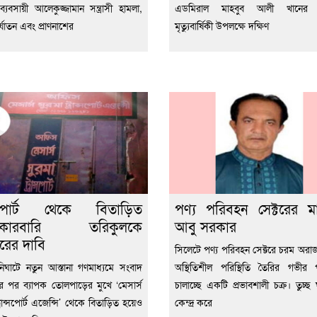
 ব্যবসায়ী আলেকুজ্জামান সন্ত্রাসী হামলা,
এডমিরাল মাহবুব আলী খানের
্যাতন এবং প্রাণনাশের
মৃত্যুবার্ষিকী উপলক্ষে দক্ষিণ
ান্সপোর্ট থেকে বিতাড়িত
পণ্য পরিবহন সেক্টরের ম
াকারবারি তরিকুলকে
আবু সরকার
্তারের দাবি
সিলেটে পণ্য পরিবহন সেক্টরে চরম অর
িঘাটে নতুন আস্তানা গণমাধ্যমে সংবাদ
অস্থিতিশীল পরিস্থিতি তৈরির গভীর প
ের পর ব্যাপক তোলপাড়ের মুখে ‘মেসার্স
চালাচ্ছে একটি প্রভাবশালী চক্র। তুচ্ছ
্রান্সপোর্ট এজেন্সি’ থেকে বিতাড়িত হয়েও
কেন্দ্র করে