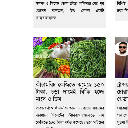
সদস্য ও সিলেট জেলা ক্রীড়া অফিসার মোঃ নূর
বিশিষ্ট
হোসেন বলেছেন, উশু কেবল একটি
চরম নির
আত্মরক্ষামূলক
কাঁচামরিচ কেজিতে কমেছে ১৫০
ট্র
টাকা, চড়া দামেই বিক্রি হচ্ছে
চোর
মাংস ও ডিম
গ্রেপ
ভারত থেকে কাঁচামরিচ আমদানি বাড়ায় সপ্তাহের
সোবহান
ব্যবধানে সিলেটের কাঁচাবাজারগুলোতে দাম
প্রকাশ
কেজিতে ১৫০ টাকা পর্যন্ত কমেছে। তবে মরিচের
সুরমা ট