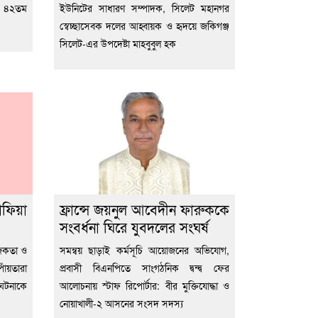
 ৪২তম
ইউনিটের সাধারণ সম্পাদক, সিলেট মহানগর
স্বেচ্ছাসেবক দলের আহ্বায়ক ও হৃদয়ে জকিগঞ্জ
সিলেট-এর উপদেষ্টা মাহবুবুল হক
াফিয়া
ফ্রান্সে জয়নুল আবেদীন ফারুককে
সংবর্ধনা ঘিরে যুবদলের সংঘর্ষ
াজকতা ও
সমন্বয় ছাড়াই কর্মসূচি আয়োজনের অভিযোগ,
াঁয়তারা
প্রবাসী বিএনপিতে সাংগঠনিক দ্বন্দ্ব ফের
 ঘটনাকে
আলোচনায় স্টাফ রিপোর্টার: বীর মুক্তিযোদ্ধা ও
নোয়াখালী-২ আসনের সংসদ সদস্য