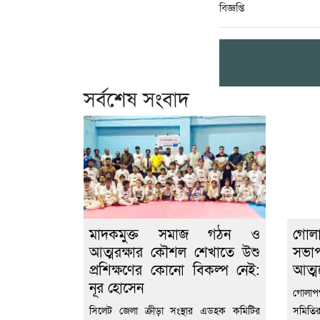
বিজ্ঞপ্তি
সর্বশেষ সংবাদ
মাদকমুক্ত সমাজ গঠন ও
গোলা
আত্মরক্ষার কৌশল শেখাতে উশু
সভা
প্রশিক্ষণের কোনো বিকল্প নেই:
আত্ম
নূর হোসেন
গোলাপগ
সিলেট জেলা ক্রীড়া সংস্থার এডহক কমিটির
সমিতির