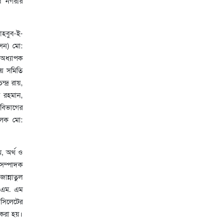
র নগরীর
াহবুব-ই-
াসন) মো:
 অধ্যাপক
ীয় সমিতি
্দ্র রায়,
র রহমান,
 বিভাগের
চালক মো:
, অর্থ ও
 সম্পাদক
ান্নাতুল
, এম. এম
 সিলেটের
 করা হয়।