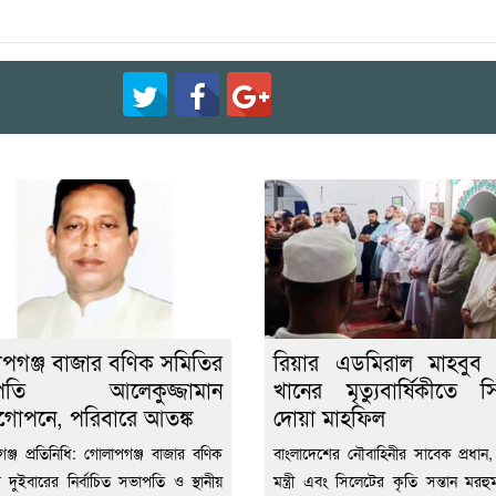
পগঞ্জ বাজার বণিক সমিতির
রিয়ার এডমিরাল মাহবুব
পতি আলেকুজ্জামান
খানের মৃত্যুবার্ষিকীতে স
গোপনে, পরিবারে আতঙ্ক
দোয়া মাহফিল
ঞ্জ প্রতিনিধি: গোলাপগঞ্জ বাজার বণিক
বাংলাদেশের নৌবাহিনীর সাবেক প্রধান
 দুইবারের নির্বাচিত সভাপতি ও স্থানীয়
মন্ত্রী এবং সিলেটের কৃতি সন্তান মরহু