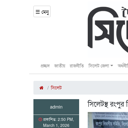
☰ মেনু
প্রচ্ছদ
জাতীয়
রাজনীতি
সিলেট জেলা
অর্থনী
সিলেট
সিলেটস্থ রংপু
admin
প্রকাশিত: 2:50 PM,
March 1, 2026