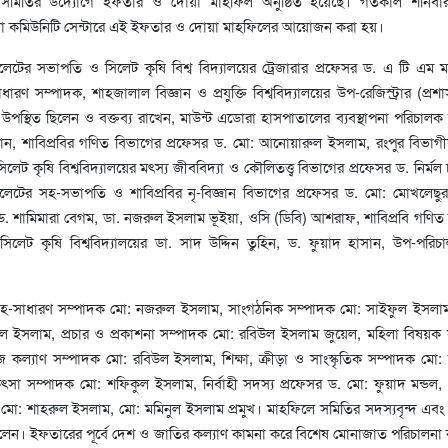
ীয় সমিতির উদ্যোগে ইফতার ও দোয়া মাহফিল অনুষ্ঠিত হয়েছে। গতকাল শনিবা
ংলা কমিউনিটি সেন্টারে এই ইফতার ও দোয়া মাহফিলের আয়োজন করা হয়।
লেটের সভাপতি ও সিলেট কৃষি বিশ্ব বিদ্যালয়ের ট্রেজারার প্রফেসর ড. এ টি এম ম
রণ সম্পাদক, শাহজালাল বিজ্ঞান ও প্রযুক্তি বিশ্ববিদ্যালয়ের উপ-রেজিস্ট্রার (প্রশ
পস্থিত ছিলেন ও বক্তব্য রাখেন, মাউন্ট এডোরা হাসপাতালের ব্যবস্থাপনা পরিচালক
ান, শাবিপ্রবির গণিত বিভাগের প্রফেসর ড. মো: আনোয়ারুল ইসলাম, রংপুর বিভাগ
 কৃষি বিশ্ববিদ্যালয়ের মৎস্য জীববিদ্যা ও কৌলিতত্ত্ব বিভাগের প্রফেসর ড. নির্মল চন
লেটের সহ-সভাপতি ও শাবিপ্রবির নৃ-বিজ্ঞান বিভাগের প্রফেসর ড. মো: মোখলেছু
ড. শামিমারা বেগম, ডা. নজরুল ইসলাম ভূইয়া, ওসি (ডিবি) আশরাফ, শাবিপ্রবি গণিত
িলেট কৃষি বিশ্ববিদ্যালয়ের ডা. সাদ উদ্দিন তুহিন, ড. ফুয়াদ হাসান, উপ-পরি
 সহ-সাধারণ সম্পাদক মো: নজরুল ইসলাম, সাংগঠনিক সম্পাদক মো: সাইফুল ইসলাম
ুল ইসলাম, প্রচার ও প্রকাশনা সম্পাদক মো: রবিউল ইসলাম জুয়েল, মহিলা বিষয়ক
কল্যাণ সম্পাদক মো: রবিউল ইসলাম, শিক্ষা, ক্রীড়া ও সাংস্কৃতিক সম্পাদক মো: জ
চিকিৎসা সম্পাদক মো: শফিকুল ইসলাম, নির্বাহী সদস্য প্রফেসর ড. মো: ফুয়াদ মন্ডল
ন, মো: শাহরুল ইসলাম, মো: মমিনুল ইসলাম প্রমুখ। মাহফিলে সমিতির সদস্যবৃন্দ এবং
থিত ছিলেন। ইফতারের পূর্বে দেশ ও জাতির কল্যাণ কামনা করে বিশেষ মোনাজাত পরিচালনা