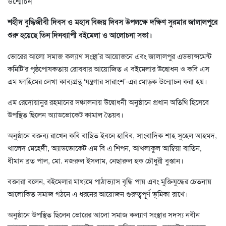
শহীদ বুদ্ধিজীবী দিবস ও মহান বিজয় দিবস উপলক্ষে দক্ষিণ সুরমার জালালপুরে
শুরু হয়েছে তিন দিনব্যাপী বইমেলা ও আলোচনা সভা।
ভোরের আলো সমাজ কল্যাণ সংস্থা’র আয়োজনে এবং জালালপুর এডভান্সমেন্ট
কমিটি’র পৃষ্ঠপোষকতায় রোববার আয়োজিত এ বইমেলার উদ্বোধন ও কবি এস
এম ফাহিমের লেখা কাব্যগ্রন্থ ‘যন্ত্রণার সারাংশ’-এর মোড়ক উন্মোচন করা হয়।
এম রেদোয়ানুর রহমানের সঞ্চালনায় উদ্বোধনী অনুষ্ঠানে প্রধান অতিথি হিসেবে
উপস্থিত ছিলেন অ্যাডভোকেট কামাল তৈয়ব।
অনুষ্ঠানে বক্তব্য রাখেন কবি বাছিত ইবনে হাবিব, সাংবাদিক শাহ সুহেল আহমদ,
খালেদ মেহেদী, অ্যাডভোকেট এম বি এ শিপন, আখলাকুল আম্বিয়া বাতিন,
ধীমান ব্রত পাল, মো. নজরুল ইসলাম, নেছারুল হক চৌধুরী বুস্তান।
বক্তারা বলেন, বইমেলার মাধ্যমে পাঠাভ্যাস বৃদ্ধি পায় এবং মুক্তিযুদ্ধের চেতনায়
আলোকিত সমাজ গঠনে এ ধরনের আয়োজন গুরুত্বপূর্ণ ভূমিকা রাখে।
অনুষ্ঠানে উপস্থিত ছিলেন ভোরের আলো সমাজ কল্যাণ সংস্থার সদস্য নবীন