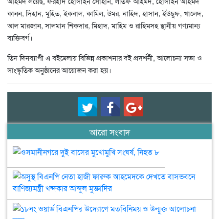
আহমদ লয়েছ, ফরহাদ হোসাইন সোহান, লতিফ আহমদ, হোসাইন আহমদ
কানন, দিহান, মুহিত, ইকবাল, কামিল, উমর, নাহিদ, হাসান, ইউছুফ, খালেদ,
আল মারজান, সালমান শিকদার, মিহাদ, মাহিম ও রাহিমসহ স্থানীয় গণ্যমান্য
ব্যক্তিবর্গ।
তিন দিনব্যাপী এ বইমেলায় বিভিন্ন প্রকাশনার বই প্রদর্শনী, আলোচনা সভা ও
সাংস্কৃতিক অনুষ্ঠানের আয়োজন করা হয়।
আরো সংবাদ
ওসমানীনগরে
দুই
বাসের
অসুস
মুখোমুখি
বিএ
সংঘর্ষ,
নেত
নিহত
হাজ
১৮ন
৮
ফার
ওয়ার