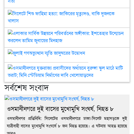
আহ
বিএ
দেখ
উদ্
সিল
বাস
মতব
শিশু
বাণিজ
ও
ফাহ
খন্
উন্মু
হত্য
এলা
আব্দ
আল
জাক
সার্
মুক্
সভা
মৃত্য
উন্ন
জুলাই
বাক
পরি
গণঅভ্যুত্থান
দুজ
অঙ্গ
স্মৃতি
খাল
ইশত
ওসম
জাদুঘরের
উন্
যুক্
উদ্বোধন
কর
প্রব
সর্বশেষ সংবাদ
তাম
অর্থ
জুবা
বুরুঙ
মিন
স্কুল
মাঠ
ওসমানীনগরে দুই বাসের মুখোমুখি সংঘর্ষ, নিহত ৮
মাটি
ওসমানীনগর প্রতিনিধি: সিলেটের ওসমানীনগরে ঢাকা-সিলেট মহাসড়কে দুই
ভরা
মিনি
যাত্রীবাহী বাসের মুখোমুখি সংঘর্ষে ৮ জন নিহত হয়েছে। এ ঘটনায় আহত হয়েছে
স্টে
আরও